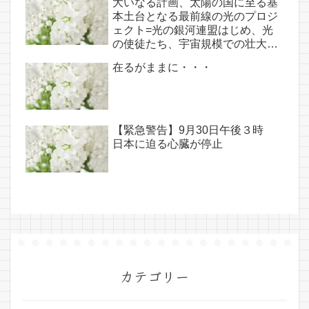
大いなる計画、太陽の国に至る基
本土台となる最前線の光のプロジ
ェクト=光の銀河連盟はじめ、光
の使徒たち、宇宙規模での壮大な
連携を経ての夏至前日までに完遂!!
在るがままに・・・
(6/26・28追記あり）
【緊急警告】9月30日午後３時
日本に迫る心臓が停止
カテゴリー