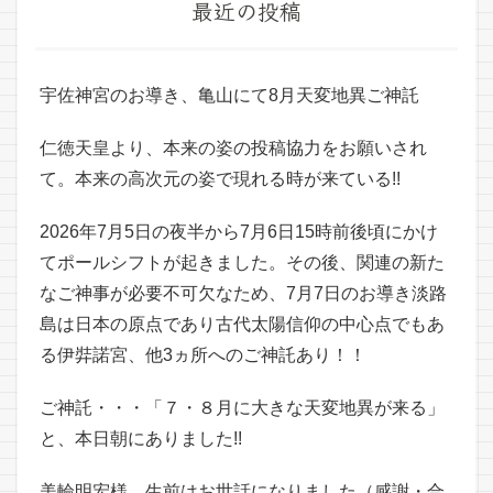
最近の投稿
宇佐神宮のお導き、亀山にて8月天変地異ご神託
仁徳天皇より、本来の姿の投稿協力をお願いされ
て。本来の高次元の姿で現れる時が来ている!!
2026年7月5日の夜半から7月6日15時前後頃にかけ
てポールシフトが起きました。その後、関連の新た
なご神事が必要不可欠なため、7月7日のお導き淡路
島は日本の原点であり古代太陽信仰の中心点でもあ
る伊弉諾宮、他3ヵ所へのご神託あり！！
ご神託・・・「７・８月に大きな天変地異が来る」
と、本日朝にありました!!
美輪明宏様、生前はお世話になりました（感謝・合