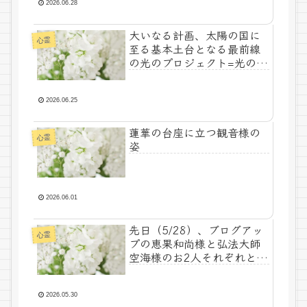
2026.06.28
大いなる計画、太陽の国に
心霊
至る基本土台となる最前線
の光のプロジェクト=光の銀
河連盟はじめ、光の使徒た
ち、宇宙規模での壮大な連
携を経ての夏至前日までに
2026.06.25
完遂!!(6/26・28追記あり）
蓮華の台座に立つ観音様の
心霊
姿
2026.06.01
先日（5/28）、ブログアッ
心霊
プの恵果和尚様と弘法大師
空海様のお2人それぞれとお
導きをいただいた人たちが
自分に見合った霊的進化の
在りよう結果論(5/26）で、
2026.05.30