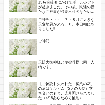
15時前後頃にかけてポールシフト
が起きました。その後、関連の新
たなご神事が必要不可欠なため、
7月7日のお導き淡路島は日本の原
ご神託・・・「７・８月に大きな
点であり古代太陽信仰の中心点で
天変地異が来る」と、本日朝にあ
もある伊弉諾宮、他3ヵ所へのご
りました!!
神託あり！！
ご神託
天照大御神様と卑弥呼様は同一人
物です。
【ご神託】失われた「契約の箱」
の蓋はケルビム（2人の天使）立
ち合いのもと、先月開けられまし
た（4/18あらためて補足）