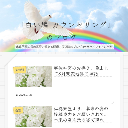
「白い鳩 カウンセリング」
のブログ
永遠不変の霊的真理の探究＆研鑽、実体験のブログ by サラ・マイトレーヤ
宇佐神宮のお導き、亀山に
未分類
て8月天変地異ご神託
2026.07.28
仁徳天皇より、本来の姿の
心霊
投稿協力をお願いされて。
本来の高次元の姿で現れる
時が来ている!!