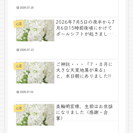
2026.07.18
2026年7月5日の夜半から7
心霊
月6日15時前後頃にかけて
ポールシフトが起きまし
た。その後、関連の新たな
ご神事が必要不可欠なた
め、7月7日のお導き淡路島
2026.07.13
は日本の原点であり古代太
陽信仰の中心点でもある伊
ご神託・・・「７・８月に
心霊
弉諾宮、他3ヵ所へのご神託
大きな天変地異が来る」
あり！！
と、本日朝にありました!!
2026.07.01
美輪明宏様、生前はお世話
心霊
になりました（感謝・合
掌）