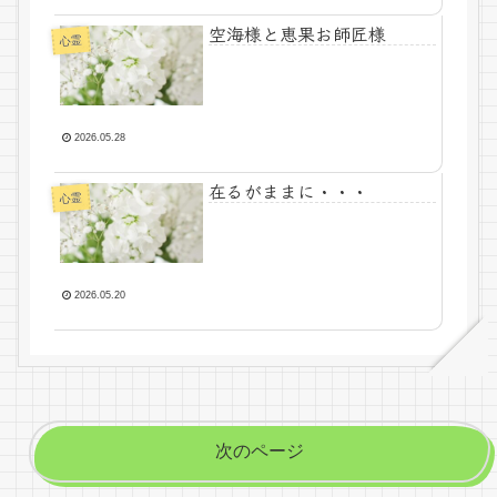
本格的な共同創造のパイプ
役を急きょ、初遂行いたし
空海様と恵果お師匠様
心霊
ました🌎✨
2026.05.28
在るがままに・・・
心霊
2026.05.20
次のページ