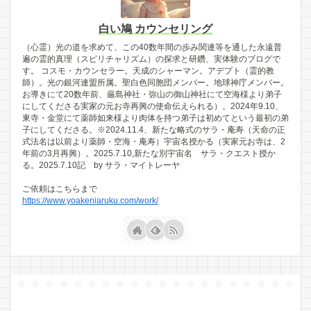
白い鳩 カウンセリング
（心霊）光の道を求めて、この40数年間の歩み関連等を通した永遠普
遍の霊的真理（スピリチャリズム）の探求と研鑽、実体験のブログで
す。 コスモ・カウンセラー。天成のシャーマン。アデプト（霊的教
師）。光の銀河連盟所属。聖白色同胞団メンバー。地球神庁メンバー。
お導きにて20数年前、厳島神社・弥山の御山神社にて空海様より弟子
にしてくださる実家の元お寺再興の使命伝えられる）。2024年9.10、
東寺・金堂にて薬師如来様より肉体を持つ弟子は初めてという最初の弟
子にしてくださる。※2024.11.4、新たな略式のサラ・庵寿（天命の正
式法名は以前より薬師・空海・庵寿）宇宙名授かる（実家元お寺は、2
年前の3月再興）。2025.7.10,新たな別宇宙名 サラ・クエスト授か
る。2025.7.10記 by サラ・マイトレーヤ
ご依頼はこちらまで
https://www.yoakeniaruku.com/work/