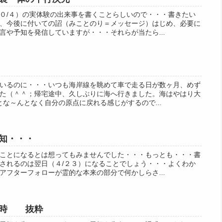
０/４）の実体験の出来事を書くことらしいので・・・書きたい
、今後に付いての詔（みことのり＝メッセージ）はじめ、必要に
言や予知を発信していますが・・・それらが当たら...
いるのに・・・いつも海岸線を眺めて車で走る日が数ヶ月、めず
た（＾＾；帰宅途中、久しぶりに海へ行きました。海はやはり大
な～んとなく自分の原点に戻れる感じがするので...
知・・・
ことになるとは想ってもみませんでした・・・もっとも・・・書
されるのは翌日（４/２３）になることでしょう・・・よくわか
アフターフォローが霊的な本来の部分で何かしらさ...
む時 抜粋