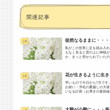
関連記事
徒然なるままに・・・
心霊
私がこの世界に足を踏み入れ
もなく見ると雲の上に神様が
か、きっと視せられていたの
花が生きるように生き
心霊
早いもので今日から7月です
お祓い・浄化の夏越しの大祓
いなる計画（お導きの最前線
大難が小難に・・・表