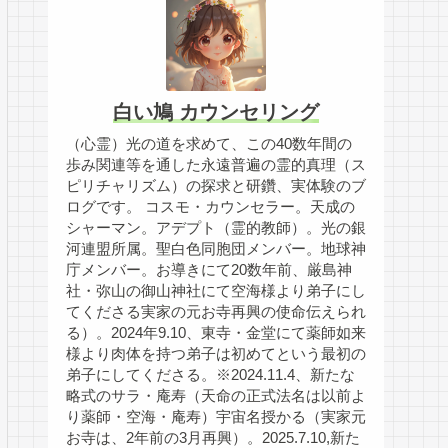
白い鳩 カウンセリング
（心霊）光の道を求めて、この40数年間の
歩み関連等を通した永遠普遍の霊的真理（ス
ピリチャリズム）の探求と研鑽、実体験のブ
ログです。 コスモ・カウンセラー。天成の
シャーマン。アデプト（霊的教師）。光の銀
河連盟所属。聖白色同胞団メンバー。地球神
庁メンバー。お導きにて20数年前、厳島神
社・弥山の御山神社にて空海様より弟子にし
てくださる実家の元お寺再興の使命伝えられ
る）。2024年9.10、東寺・金堂にて薬師如来
様より肉体を持つ弟子は初めてという最初の
弟子にしてくださる。※2024.11.4、新たな
略式のサラ・庵寿（天命の正式法名は以前よ
り薬師・空海・庵寿）宇宙名授かる（実家元
お寺は、2年前の3月再興）。2025.7.10,新た