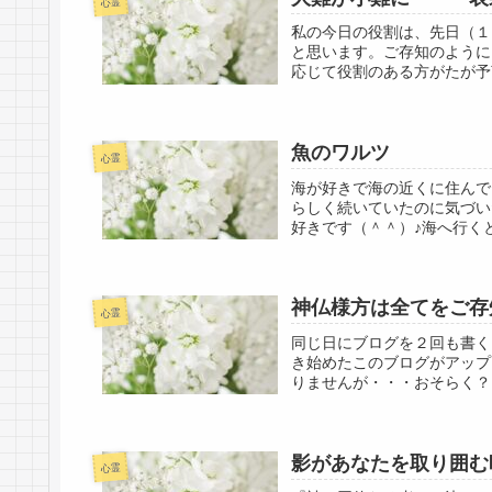
心霊
私の今日の役割は、先日（１
と思います。ご存知のように
応じて役割のある方がたが予
魚のワルツ
心霊
海が好きで海の近くに住んで
らしく続いていたのに気づい
好きです（＾＾）♪海へ行くと
神仏様方は全てをご存
心霊
同じ日にブログを２回も書く
き始めたこのブログがアップ
りませんが・・・おそらく？
影があなたを取り囲
心霊