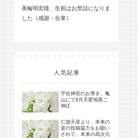
美輪明宏様、生前はお世話になりま
した（感謝・合掌）
人気記事
宇佐神宮のお導き、亀
山にて8月天変地異ご
神託
仁徳天皇より、本来の
姿の投稿協力をお願い
されて。本来の高次元