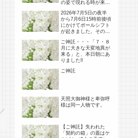
の姿で現れる時が来て
いる!!
2026年7月5日の夜半
から7月6日15時前後頃
にかけてポールシフト
が起きました。その
後、関連の新たなご神
ご神託・・・「７・８
事が必要不可欠なた
月に大きな天変地異が
め、7月7日のお導き淡
来る」と、本日朝にあ
路島は日本の原点であ
りました!!
り古代太陽信仰の中心
点でもある伊弉諾宮、
ご神託
他3ヵ所へのご神託あ
り！！
天照大御神様と卑弥呼
様は同一人物です。
【ご神託】失われた
「契約の箱」の蓋はケ