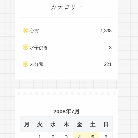
カテゴリー
心霊
1,338
水子供養
3
未分類
221
2008年7月
月
火
水
木
金
土
日
1
2
3
4
5
6