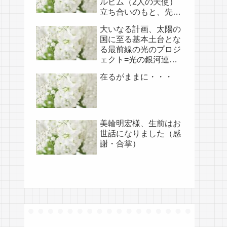
ルビム（2人の天使）
立ち合いのもと、先月
開けられました（4/18
大いなる計画、太陽の
あらためて補足）
国に至る基本土台とな
る最前線の光のプロジ
ェクト=光の銀河連盟
はじめ、光の使徒た
在るがままに・・・
ち、宇宙規模での壮大
な連携を経ての夏至前
日までに完遂!!(6/26・
28追記あり）
美輪明宏様、生前はお
世話になりました（感
謝・合掌）