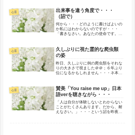
ません。どうぞ、ご理解・ご了承の程
をよろしくお願い申し上げます。感謝
出来事を違う角度で・・・
とともに A.M サラ・マイト
心霊
（詔で）
レ...
何から・・・どのように書けばよいの
か私にはわからないのですが・・・
「書きなさい。あなたの使命です。役
割です。」と教えられて・・・今日の
目覚めは・・・いつになく、あるイニ
シェーション関連等を昨日（７/７）
久しぶりに視た霊的な爬虫類
心霊
の降って沸いた驚愕？の出来事絡
の姿
み・・・...
昨日、久しぶりに例の爬虫類をそれな
りの大きさで視ました＠＠；６年ぶり
位になるかもしれません・・・ネ本当
にいろいろな人の隙を使い・・・で
も、自分の存在感を視せるところは低
級霊のなせる業？というか人類のエゴ
賛美「You raise me up」日本
心霊
が食べ物で増殖するという在りかたを
語verを聴きながら・・・
また...
「人は自分が体験しないとわからない
ことがたくさんあります。だから、耐
えなさい。」・・・という詔を昨夜、
最近・・・購入した喜多郎さんの「曼
荼羅」のCDを聴いていたときにいた
だきました。昨日（４/２８）は、
「４月２６日・２７日の詔を（役割で