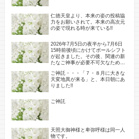
仁徳天皇より、本来の姿の投稿協
力をお願いされて。本来の高次元
の姿で現れる時が来ている!!
2026年7月5日の夜半から7月6日
15時前後頃にかけてポールシフト
が起きました。その後、関連の新
たなご神事が必要不可欠なため、
7月7日のお導き淡路島は日本の原
ご神託・・・「７・８月に大きな
点であり古代太陽信仰の中心点で
天変地異が来る」と、本日朝にあ
もある伊弉諾宮、他3ヵ所へのご
りました!!
神託あり！！
ご神託
天照大御神様と卑弥呼様は同一人
物です。