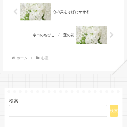
お伝...
心の翼をはばたかせる
ネコのちびこ / 蓮の花
ホーム
心霊
検索
検索