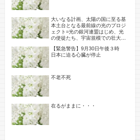
大いなる計画、太陽の国に至る基
本土台となる最前線の光のプロジ
ェクト=光の銀河連盟はじめ、光
の使徒たち、宇宙規模での壮大な
連携を経ての夏至前日までに完遂!!
【緊急警告】9月30日午後３時
(6/26・28追記あり）
日本に迫る心臓が停止
不老不死
在るがままに・・・