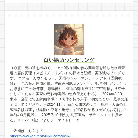
白い鳩 カウンセリング
（心霊）光の道を求めて、この40数年間の歩み関連等を通した永遠普
遍の霊的真理（スピリチャリズム）の探求と研鑽、実体験のブログで
す。 コスモ・カウンセラー。天成のシャーマン。アデプト（霊的教
師）。光の銀河連盟所属。聖白色同胞団メンバー。地球神庁メンバー。
お導きにて20数年前、厳島神社・弥山の御山神社にて空海様より弟子
にしてくださる実家の元お寺再興の使命伝えられる）。2024年9.10、
東寺・金堂にて薬師如来様より肉体を持つ弟子は初めてという最初の弟
子にしてくださる。※2024.11.4、新たな略式のサラ・庵寿（天命の正
式法名は以前より薬師・空海・庵寿）宇宙名授かる（実家元お寺は、2
年前の3月再興）。2025.7.10,新たな別宇宙名 サラ・クエスト授か
る。2025.7.10記 by サラ・マイトレーヤ
ご依頼はこちらまで
https://www.yoakeniaruku.com/work/