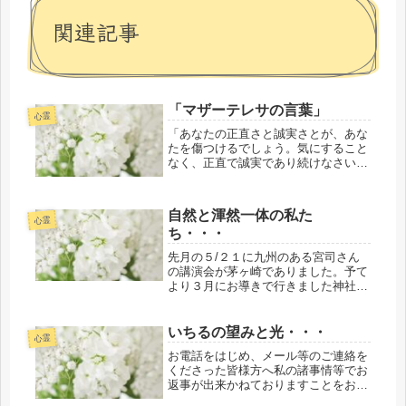
関連記事
「マザーテレサの言葉」
心霊
「あなたの正直さと誠実さとが、あな
たを傷つけるでしょう。気にすること
なく、正直で誠実であり続けなさい。
あなたの作り上げたものが、壊される
でしょう。気にすることなく、作り続
けなさい。助けた相手から、恩知らず
自然と渾然一体の私た
の仕打ちを受けるでしょう。気にする
心霊
ち・・・
こ...
先月の５/２１に九州のある宮司さん
の講演会が茅ヶ崎でありました。予て
より３月にお導きで行きました神社で
宮司さんより講演会があることのお話
を教えてくださいまして、主催者様の
ご連絡先も教えてくださったのです。
いちるの望みと光・・・
心霊
そして・・・後日のある朝、目覚めと
お電話をはじめ、メール等のご連絡を
同...
くださった皆様方へ私の諸事情等でお
返事が出来かねておりますことをお詫
び申し上げます。大変、申し訳ござい