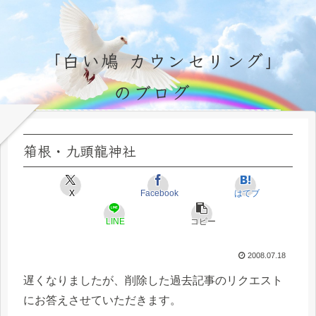
「白い鳩 カウンセリング」
のブログ
永遠不変の霊的真理の探究＆研鑽、実体験のブログ by サラ・マイトレーヤ
箱根・九頭龍神社
X
Facebook
はてブ
LINE
コピー
2008.07.18
遅くなりましたが、削除した過去記事のリクエスト
にお答えさせていただきます。