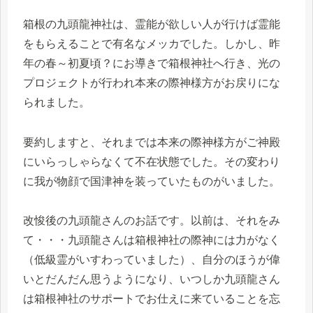
箱根の九頭龍神社は、霊能が欲しい人が行けば霊能
をもらえることで有名なメッカでした。しかし、昨
年の春～初夏頃？にお導きで箱根神社へ行き、光の
プロジェクトが行われ本来の際神様方がお戻りにな
られました。
要約しますと、それまでは本来の際神様方がご神殿
にいらっしゃらなくて不在状態でした。その変わり
に我が物顔で国津神を装っていたものがいました。
改悛後の九頭龍さんのお話です。以前は、それをみ
て・・・九頭龍さんは箱根神社の際神には力がなく
（低級霊がいすわっていました）、自分のほうが偉
いとだんだん思うようになり、いつしか九頭龍さん
は箱根神社のサポートでお仕えに来ていることを忘