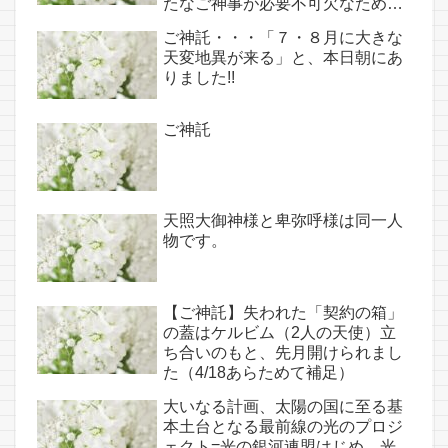
たなご神事が必要不可欠なため、
7月7日のお導き淡路島は日本の原
ご神託・・・「７・８月に大きな
点であり古代太陽信仰の中心点で
天変地異が来る」と、本日朝にあ
もある伊弉諾宮、他3ヵ所へのご
りました!!
神託あり！！
ご神託
天照大御神様と卑弥呼様は同一人
物です。
【ご神託】失われた「契約の箱」
の蓋はケルビム（2人の天使）立
ち合いのもと、先月開けられまし
た（4/18あらためて補足）
大いなる計画、太陽の国に至る基
本土台となる最前線の光のプロジ
ェクト=光の銀河連盟はじめ、光