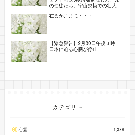
の使徒たち、宇宙規模での壮大な
連携を経ての夏至前日までに完遂!!
在るがままに・・・
(6/26・28追記あり）
【緊急警告】9月30日午後３時
日本に迫る心臓が停止
カテゴリー
心霊
1,338