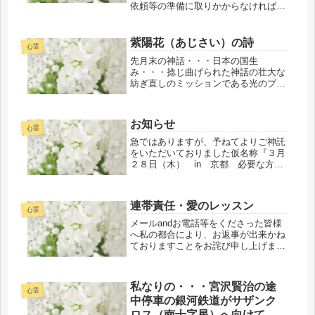
依頼等の準備に取りかからなければな
らないスケジュール予定が手につかな
かったことでも（前日はご依
頼）・・・なるほど！と昨夜から早朝
紫陽花（あじさい）の詩
心霊
の目覚めの嬉しいある笑いの会話のビ
先月末の神話・・・日本の国生
ジョン等で...
み・・・捻じ曲げられた神話の壮大な
紡ぎ直しのミッションである光のプロ
ジェクト関連等に併行しての別件であ
る琉球王国絡み・・・現在、この時を
選択して転生して来て秦の始皇帝時代
お知らせ
絡みを５１％以上クリアーにカルマ解
心霊
消をする...
急ではありますが、予ねてよりご神託
をいただいておりました仮名称『３月
２８日（木） in 京都 必要な方へ
調整後に今後、必要とされる（役割
含）ある魔法の靴伝授』（有料）アッ
プ予定を数日後に控えておりました
連帯責任・愛のレッスン
が・・・その前に同内容の来る『２月
心霊
２３...
メールandお電話等をくださった皆様
へ私の都合により、お返事が出来かね
ておりますことをお詫び申し上げま
す。大変申し訳ございませんが、ご了
承をお願い申し上げます。（感謝・合
掌）まだ・・・アフターフォローが続
私なりの・・・宮沢賢治の途
いているのかいまいちスッキリしない
心霊
中停車の銀河鉄道がサザンク
感...
ロス（南十字星）へ向けて出