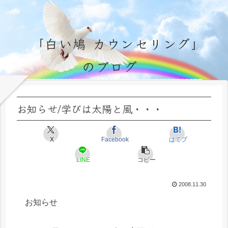
「白い鳩 カウンセリング」
のブログ
永遠不変の霊的真理の探究＆研鑽、実体験のブログ by サラ・マイトレーヤ
お知らせ/学びは太陽と風・・・
X
Facebook
はてブ
LINE
コピー
2008.11.30
お知らせ