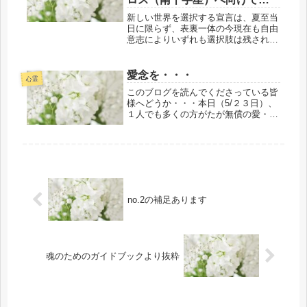
発進行！！
新しい世界を選択する宣言は、夏至当
日に限らず、表裏一体の今現在も自由
意志によりいずれも選択肢は残されて
いることも役割にてお伝えいたしま
す。しかしながら・・・それらの選択
肢の時間はあまり残されていないよう
愛念を・・・
心霊
です。書くようにと寝起き後に・・・
このブログを読んでくださっている皆
超ハ...
様へどうか・・・本日（5/２３日）、
１人でも多くの方がたが無償の愛・無
条件の愛・無条件の受容・無条件の奉
仕で、私たちライトワーカーに託され
た『愛念を必要なところへ届きますよ
うに・・・』と贈（送）っていただ
け...
no.2の補足あります
魂のためのガイドブックより抜粋