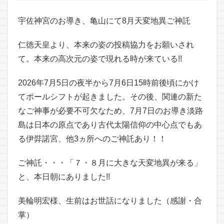
宇佐神宮のお導き、亀山にて8月天変地異ご神託
仁徳天皇より、本来の姿の投稿協力をお願いされ
て。本来の高次元の姿で現れる時が来ている!!
2026年7月5日の夜半から7月6日15時前後頃にかけ
てポールシフトが起きました。その後、関連の新た
なご神事が必要不可欠なため、7月7日のお導き淡路
島は日本の原点であり古代太陽信仰の中心点でもあ
る伊弉諾宮、他3ヵ所へのご神託あり！！
ご神託・・・「７・８月に大きな天変地異が来る」
と、本日朝にありました!!
美輪明宏様、生前はお世話になりました（感謝・合
掌）