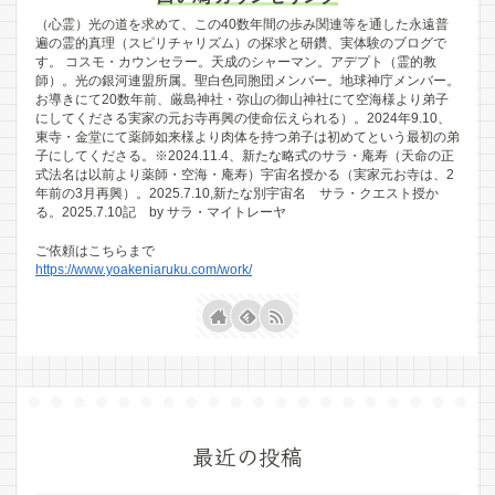
（心霊）光の道を求めて、この40数年間の歩み関連等を通した永遠普
遍の霊的真理（スピリチャリズム）の探求と研鑽、実体験のブログで
す。 コスモ・カウンセラー。天成のシャーマン。アデプト（霊的教
師）。光の銀河連盟所属。聖白色同胞団メンバー。地球神庁メンバー。
お導きにて20数年前、厳島神社・弥山の御山神社にて空海様より弟子
にしてくださる実家の元お寺再興の使命伝えられる）。2024年9.10、
東寺・金堂にて薬師如来様より肉体を持つ弟子は初めてという最初の弟
子にしてくださる。※2024.11.4、新たな略式のサラ・庵寿（天命の正
式法名は以前より薬師・空海・庵寿）宇宙名授かる（実家元お寺は、2
年前の3月再興）。2025.7.10,新たな別宇宙名 サラ・クエスト授か
る。2025.7.10記 by サラ・マイトレーヤ
ご依頼はこちらまで
https://www.yoakeniaruku.com/work/
最近の投稿