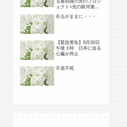
る最前線の光のプロジ
ェクト=光の銀河連盟
はじめ、光の使徒た
在るがままに・・・
ち、宇宙規模での壮大
な連携を経ての夏至前
日までに完遂!!(6/26・
28追記あり）
【緊急警告】9月30日
午後３時 日本に迫る
心臓が停止
不老不死