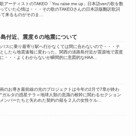
ティストのTAKEO「You raise me up」日本語verの歌を数
っていた心情は・・・その歌のTAKEOさんの日本語版翻訳歌詞
て来るものがそのま...
路島付近、震度６の地震について
発バスに乗り最寄り駅へ行かなくては間に合わないので・・・テ
としたら地震速報に変わった。関西の淡路島付近が震源地で震度
・・・よくわからないが瞬間的に意図的なHAA...
画のお導き最前線の光のプロジェクトは今年の2月で7章が終わ
アガルタの惑星テラ＝地球人類の意識の根幹に関わるセクション
メンバーたちと失われた契約の箱を２人の女性ケル...