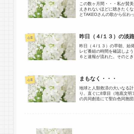
この数ヶ月間・・・私が賛美歌アー
えきれないほどに聴きたくな
とTAKEOさんの歌から伝わっ
昨日（４/１３）の淡
心霊
昨日（４/１３）の早朝、始
レビ番組の時間を確認しよう
６と速報が流れた。そのときに
まもなく・・・
心霊
地球と人類救済の大いなる計
り。直ぐに8章目（地底文明
の共同創造にて聖白色同胞団