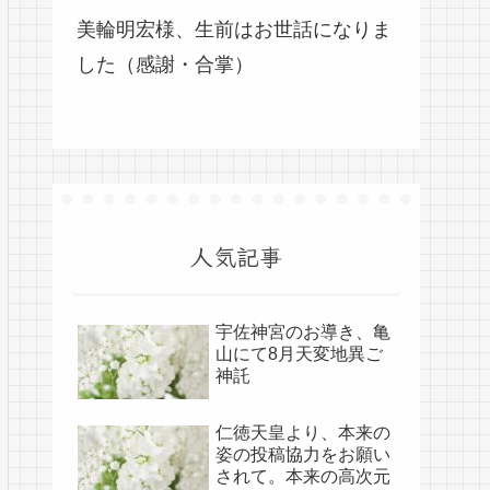
美輪明宏様、生前はお世話になりま
した（感謝・合掌）
人気記事
宇佐神宮のお導き、亀
山にて8月天変地異ご
神託
仁徳天皇より、本来の
姿の投稿協力をお願い
されて。本来の高次元