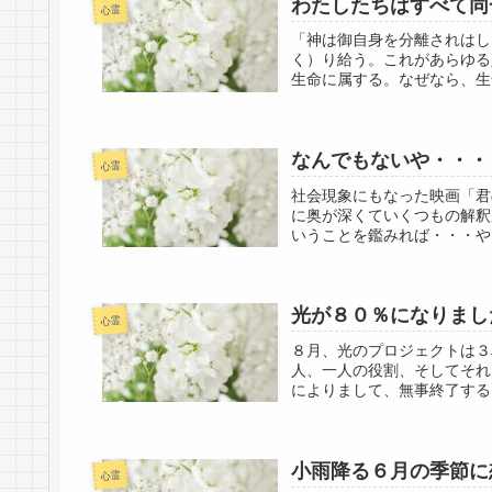
わたしたちはすべて
心霊
「神は御自身を分離されはし
く）り給う。これがあらゆる
生命に属する。なぜなら、生
なんでもないや・・・
心霊
社会現象にもなった映画「君
に奥が深くていくつもの解釈
いうことを鑑みれば・・・や
光が８０％になりまし
心霊
８月、光のプロジェクトは３
人、一人の役割、そしてそれ
によりまして、無事終了する
小雨降る６月の季節に
心霊