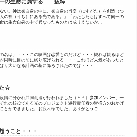
同一の生命に属する 抜粋
ない。神は御自身の中に、御自身の肖姿（にすがた）を創造（つ
人の裡（うち）にある光である。」「わたしたちはすべて同一の
命は生命自身の中で異なったものとは成りえないか...
の名は」・・・この映画は恋愛ものだけど・・・観れば観るほど
が同時に目の前に繰り広げられる・・・これほど人気があったと
はり大いなる計画の基に降ろされたのでは・・・！...
た☆
段階に分かれ共同創造が行われました（＾＾）参加メンバー、一
ぞれの核役である光のプロジェクト遂行責任者の皆様方のおかげ
ことができました。お疲れ様でした。ありがとうご...
想うこと・・・