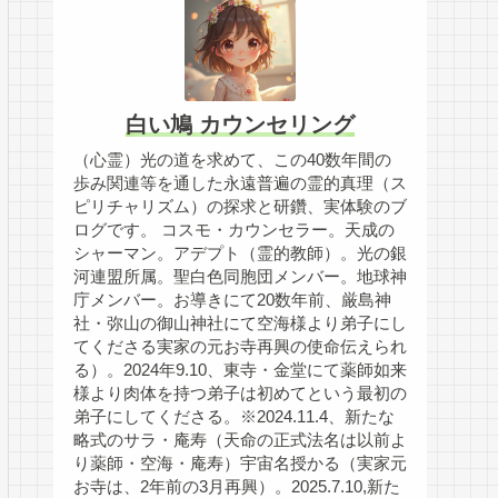
白い鳩 カウンセリング
（心霊）光の道を求めて、この40数年間の
歩み関連等を通した永遠普遍の霊的真理（ス
ピリチャリズム）の探求と研鑽、実体験のブ
ログです。 コスモ・カウンセラー。天成の
シャーマン。アデプト（霊的教師）。光の銀
河連盟所属。聖白色同胞団メンバー。地球神
庁メンバー。お導きにて20数年前、厳島神
社・弥山の御山神社にて空海様より弟子にし
てくださる実家の元お寺再興の使命伝えられ
る）。2024年9.10、東寺・金堂にて薬師如来
様より肉体を持つ弟子は初めてという最初の
弟子にしてくださる。※2024.11.4、新たな
略式のサラ・庵寿（天命の正式法名は以前よ
り薬師・空海・庵寿）宇宙名授かる（実家元
お寺は、2年前の3月再興）。2025.7.10,新た