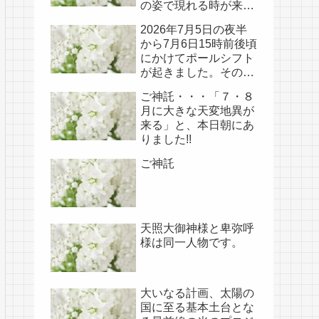
の姿で現れる時が来て
いる!!
2026年7月5日の夜半
から7月6日15時前後頃
にかけてポールシフト
が起きました。その
後、関連の新たなご神
ご神託・・・「７・８
事が必要不可欠なた
月に大きな天変地異が
め、7月7日のお導き淡
来る」と、本日朝にあ
路島は日本の原点であ
りました!!
り古代太陽信仰の中心
点でもある伊弉諾宮、
ご神託
他3ヵ所へのご神託あ
り！！
天照大御神様と卑弥呼
様は同一人物です。
大いなる計画、太陽の
国に至る基本土台とな