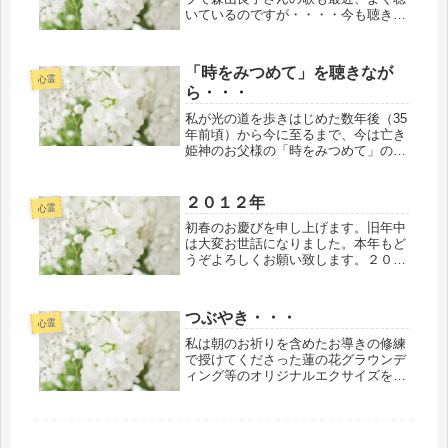
いているのですが・・・・今も聴きた
くなり聴きながら・・・いつもなが
ら・・・本当にそのとおり・・・です
よ・・・ネ ｍ（－－）ｍおかげさま
「時をみつめて」を聴きなが
で・・・最初に詔をいただいていたよ
心霊
ら・・・
うに...
私が光の道を歩きはじめた数年後（35
年前頃）から今に至るまで、今は亡き
姫神のお父様の「時をみつめて」の曲
と喜多郎さんの曲がどれほど当時の私
を・・・いいえ、今現在に至るまで音
楽療法で癒してくれたかについて
２０１２年
心霊
は・・・とても言葉では説明できない
初春のお慶びを申し上げます。旧年中
ので...
は大変お世話になりました。本年もど
うぞよろしくお願い致します。２０１
２年は何事も肯定的＝プラス思考がよ
り大事なようです。今日も心のゆとり
と笑顔を自然の流れと共にキープした
つぶやき・・・
いものですネ（＾＾）。。☆
心霊
私は朝のお祈りを含めたお導きの修練
で授けてくださった蓮の花グラウンデ
ィング等のオリジナルエクサイズをし
ていた時に・・・ある詔の言葉に衝撃
を受けてしまい・・・冷静に心の平安
に心がけなければと思い、そのように
していたのですが・・・落ち着か