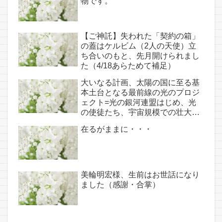
物です。
【ご神託】失われた「契約の箱」
の蓋はケルビム（2人の天使）立
ち合いのもと、先月開けられまし
た（4/18あらためて補足）
大いなる計画、太陽の国に至る基
本土台となる最前線の光のプロジ
ェクト=光の銀河連盟はじめ、光
の使徒たち、宇宙規模での壮大な
連携を経ての夏至前日までに完遂!!
在るがままに・・・
(6/26・28追記あり）
美輪明宏様、生前はお世話になり
ました（感謝・合掌）