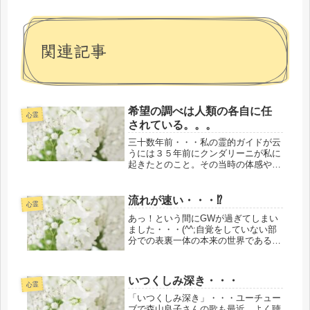
関連記事
希望の調べは人類の各自に任
心霊
されている。。。
三十数年前・・・私の霊的ガイドが云
うには３５年前にクンダリーニが私に
起きたとのこと。その当時の体感や記
憶は今でも忘れることが出来ないほど
に鮮明に覚えています。※以前はその
都度、二十数年間、よくメモをしてい
流れが速い・・・⁉
心霊
たものですが多忙になり、いつしかメ
あっ！という間にGWが過ぎてしまい
モ...
ました・・・(^^;自覚をしていない部
分での表裏一体の本来の世界である霊
的な世界で何かを必要に応じてしてい
るのだろうか・・・？と、想われる現
実的な疲れが昨日あたりからやっとス
いつくしみ深き・・・
ッキリ！して来たかなぁ～みたいな...
心霊
「いつくしみ深き」・・・ユーチュー
ブで森山良子さんの歌も最近、よく聴