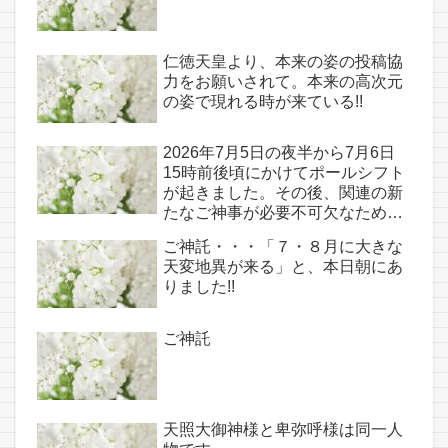
仁徳天皇より、本来の姿の投稿協
力をお願いされて。本来の高次元
の姿で現れる時が来ている!!
2026年7月5日の夜半から7月6日
15時前後頃にかけてポールシフト
が起きました。その後、関連の新
たなご神事が必要不可欠なため、
7月7日のお導き淡路島は日本の原
ご神託・・・「７・８月に大きな
点であり古代太陽信仰の中心点で
天変地異が来る」と、本日朝にあ
もある伊弉諾宮、他3ヵ所へのご
りました!!
神託あり！！
ご神託
天照大御神様と卑弥呼様は同一人