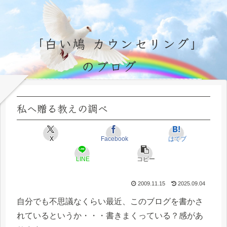
「白い鳩 カウンセリング」
のブログ
永遠不変の霊的真理の探究＆研鑽、実体験のブログ by サラ・マイトレーヤ
私へ贈る教えの調べ
X
Facebook
はてブ
LINE
コピー
2009.11.15
2025.09.04
自分でも不思議なくらい最近、このブログを書かさ
れているというか・・・書きまくっている？感があ