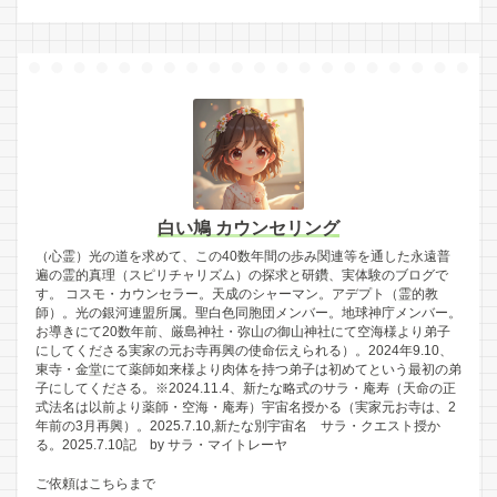
白い鳩 カウンセリング
（心霊）光の道を求めて、この40数年間の歩み関連等を通した永遠普
遍の霊的真理（スピリチャリズム）の探求と研鑽、実体験のブログで
す。 コスモ・カウンセラー。天成のシャーマン。アデプト（霊的教
師）。光の銀河連盟所属。聖白色同胞団メンバー。地球神庁メンバー。
お導きにて20数年前、厳島神社・弥山の御山神社にて空海様より弟子
にしてくださる実家の元お寺再興の使命伝えられる）。2024年9.10、
東寺・金堂にて薬師如来様より肉体を持つ弟子は初めてという最初の弟
子にしてくださる。※2024.11.4、新たな略式のサラ・庵寿（天命の正
式法名は以前より薬師・空海・庵寿）宇宙名授かる（実家元お寺は、2
年前の3月再興）。2025.7.10,新たな別宇宙名 サラ・クエスト授か
る。2025.7.10記 by サラ・マイトレーヤ
ご依頼はこちらまで