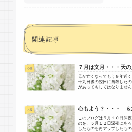
関連記事
７月は文月・・・天の
心霊
母が亡くなってもう９年近く
十九日後の翌日に自殺したの
があってもしてはなりません
心もよう？・・・ 
心霊
このブログは５月１０日深夜
のを、５月１２日深夜にある
したものを再アップしたもの