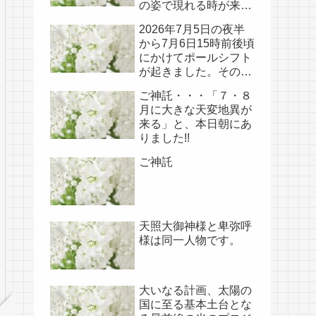
の姿で現れる時が来て
いる!!
2026年7月5日の夜半
から7月6日15時前後頃
にかけてポールシフト
が起きました。その
後、関連の新たなご神
ご神託・・・「７・８
事が必要不可欠なた
月に大きな天変地異が
め、7月7日のお導き淡
来る」と、本日朝にあ
路島は日本の原点であ
りました!!
り古代太陽信仰の中心
点でもある伊弉諾宮、
ご神託
他3ヵ所へのご神託あ
り！！
天照大御神様と卑弥呼
様は同一人物です。
大いなる計画、太陽の
国に至る基本土台とな