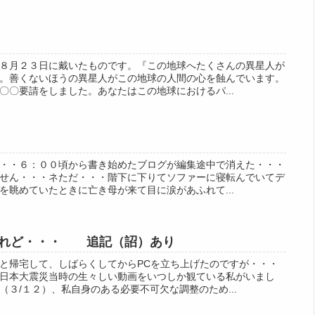
８月２３日に戴いたものです。『この地球へたくさんの異星人が
。善くないほうの異星人がこの地球の人間の心を蝕んでいます。
〇〇要請をしました。あなたはこの地球におけるパ...
・・６：００頃から書き始めたブログが編集途中で消えた・・・
せん・・・ネただ・・・階下に下りてソファーに寝転んでいてデ
を眺めていたときに亡き母が来て目に涙があふれて...
けれど・・・ 追記（詔）あり
と帰宅して、しばらくしてからPCを立ち上げたのですが・・・
日本大震災当時の生々しい動画をいつしか観ている私がいまし
３/１２）、私自身のある必要不可欠な調整のため...