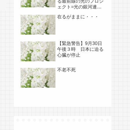
る最前線の光のプロジ
ェクト=光の銀河連盟
はじめ、光の使徒た
在るがままに・・・
ち、宇宙規模での壮大
な連携を経ての夏至前
日までに完遂!!(6/26・
28追記あり）
【緊急警告】9月30日
午後３時 日本に迫る
心臓が停止
不老不死