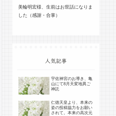
美輪明宏様、生前はお世話になりま
した（感謝・合掌）
人気記事
宇佐神宮のお導き、亀
山にて8月天変地異ご
神託
仁徳天皇より、本来の
姿の投稿協力をお願い
されて。本来の高次元