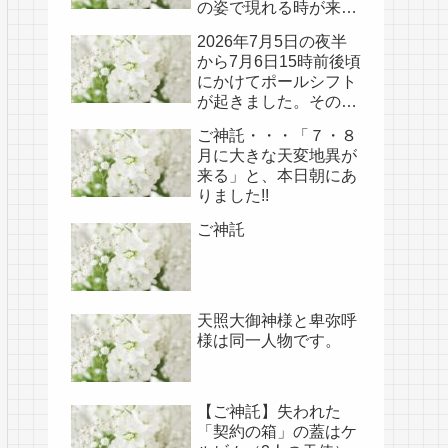
の姿で現れる時が来て
いる!!
2026年7月5日の夜半
から7月6日15時前後頃
にかけてポールシフト
が起きました。その
後、関連の新たなご神
ご神託・・・「７・８
事が必要不可欠なた
月に大きな天変地異が
め、7月7日のお導き淡
来る」と、本日朝にあ
路島は日本の原点であ
りました!!
り古代太陽信仰の中心
点でもある伊弉諾宮、
ご神託
他3ヵ所へのご神託あ
り！！
天照大御神様と卑弥呼
様は同一人物です。
【ご神託】失われた
「契約の箱」の蓋はケ