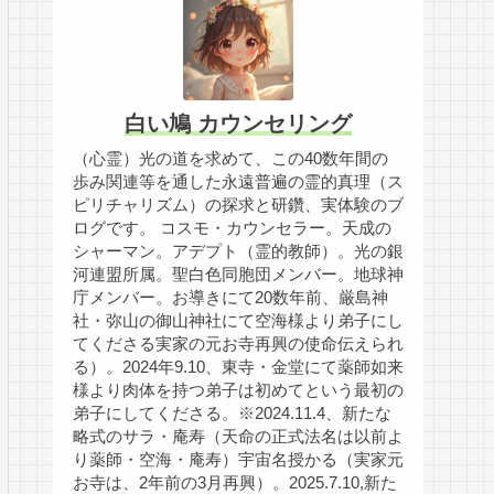
白い鳩 カウンセリング
（心霊）光の道を求めて、この40数年間の
歩み関連等を通した永遠普遍の霊的真理（ス
ピリチャリズム）の探求と研鑽、実体験のブ
ログです。 コスモ・カウンセラー。天成の
シャーマン。アデプト（霊的教師）。光の銀
河連盟所属。聖白色同胞団メンバー。地球神
庁メンバー。お導きにて20数年前、厳島神
社・弥山の御山神社にて空海様より弟子にし
てくださる実家の元お寺再興の使命伝えられ
る）。2024年9.10、東寺・金堂にて薬師如来
様より肉体を持つ弟子は初めてという最初の
弟子にしてくださる。※2024.11.4、新たな
略式のサラ・庵寿（天命の正式法名は以前よ
り薬師・空海・庵寿）宇宙名授かる（実家元
お寺は、2年前の3月再興）。2025.7.10,新た