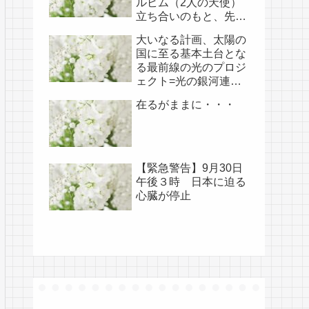
ルビム（2人の天使）
立ち合いのもと、先月
開けられました（4/18
大いなる計画、太陽の
あらためて補足）
国に至る基本土台とな
る最前線の光のプロジ
ェクト=光の銀河連盟
はじめ、光の使徒た
在るがままに・・・
ち、宇宙規模での壮大
な連携を経ての夏至前
日までに完遂!!(6/26・
28追記あり）
【緊急警告】9月30日
午後３時 日本に迫る
心臓が停止