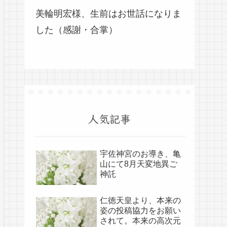
美輪明宏様、生前はお世話になりま
した（感謝・合掌）
人気記事
宇佐神宮のお導き、亀
山にて8月天変地異ご
神託
仁徳天皇より、本来の
姿の投稿協力をお願い
されて。本来の高次元