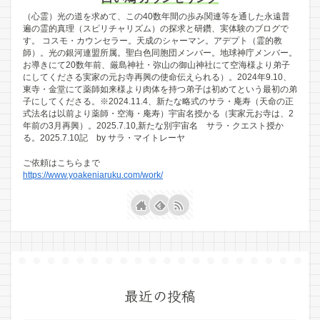
（心霊）光の道を求めて、この40数年間の歩み関連等を通した永遠普
遍の霊的真理（スピリチャリズム）の探求と研鑽、実体験のブログで
す。 コスモ・カウンセラー。天成のシャーマン。アデプト（霊的教
師）。光の銀河連盟所属。聖白色同胞団メンバー。地球神庁メンバー。
お導きにて20数年前、厳島神社・弥山の御山神社にて空海様より弟子
にしてくださる実家の元お寺再興の使命伝えられる）。2024年9.10、
東寺・金堂にて薬師如来様より肉体を持つ弟子は初めてという最初の弟
子にしてくださる。※2024.11.4、新たな略式のサラ・庵寿（天命の正
式法名は以前より薬師・空海・庵寿）宇宙名授かる（実家元お寺は、2
年前の3月再興）。2025.7.10,新たな別宇宙名 サラ・クエスト授か
る。2025.7.10記 by サラ・マイトレーヤ
ご依頼はこちらまで
https://www.yoakeniaruku.com/work/
最近の投稿