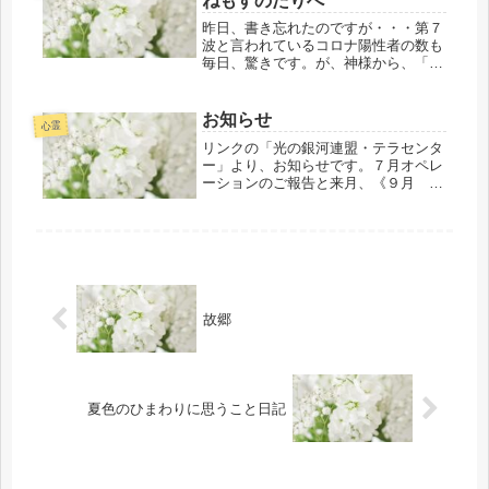
ねもすのたりへ
き・・・赤く...
昨日、書き忘れたのですが・・・第７
波と言われているコロナ陽性者の数も
毎日、驚きです。が、神様から、「朝
陽に90秒。または太陽の陽射しに10～
15分位あたると、ワクチン接種をして
いない人たちへの伝播をはじめ、接種
お知らせ
心霊
をしたと気になっている人たちへ...
リンクの「光の銀河連盟・テラセンタ
ー」より、お知らせです。７月オペレ
ーションのご報告と来月、《９月 レ
イラインを紡ぐ光のプロジェクト・参
加銀河メンバー募集！》の掲載があり
ます。リンクの「しあわせの虹の光」
もクリックしてくださいネ皆様、どう
ぞ...
故郷
夏色のひまわりに思うこと日記