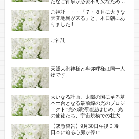
たなご神事が必要不可欠なため、
7月7日のお導き淡路島は日本の原
ご神託・・・「７・８月に大きな
点であり古代太陽信仰の中心点で
天変地異が来る」と、本日朝にあ
もある伊弉諾宮、他3ヵ所へのご
りました!!
神託あり！！
ご神託
天照大御神様と卑弥呼様は同一人
物です。
大いなる計画、太陽の国に至る基
本土台となる最前線の光のプロジ
ェクト=光の銀河連盟はじめ、光
の使徒たち、宇宙規模での壮大な
連携を経ての夏至前日までに完遂!!
【緊急警告】9月30日午後３時
(6/26・28追記あり）
日本に迫る心臓が停止