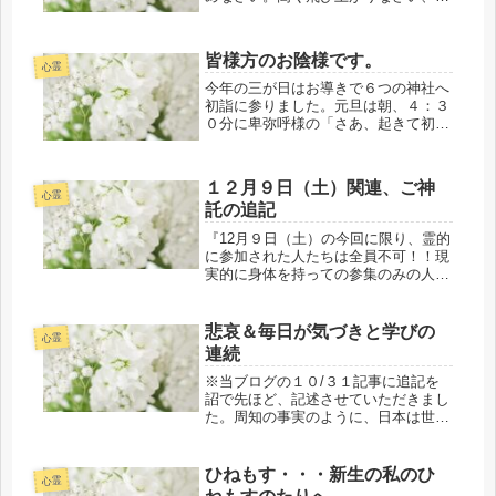
い志をもって、思いの限り。霊的太陽
のキラメク光のなかに立つのです。こ
の光こそ、あなたのなかに流れる創造
皆様方のお陰様です。
力であると知りなさい。この光こそ、
心霊
す...
今年の三が日はお導きで６つの神社へ
初詣に参りました。元旦は朝、４：３
０分に卑弥呼様の「さあ、起きて初詣
に参りましょう」のお声で目が覚め、
１人、マイカーで自宅近くの産土の神
社である白髭神社へ。そして、川匂神
１２月９日（土）関連、ご神
社。この２つの神社では熊本・幣立神
心霊
託の追記
宮...
『12月９日（土）の今回に限り、霊的
に参加された人たちは全員不可！！現
実的に身体を持っての参集のみの人た
ちがエネルギー的に有効です。ポール
シフトの大混乱が起きたときに・・・
１２月９日（土）に身体を持って参集
悲哀＆毎日が気づきと学びの
心霊
された人たちの意識が活用されま
連続
す。...
※当ブログの１０/３１記事に追記を
詔で先ほど、記述させていただきまし
た。周知の事実のように、日本は世界
の雛形です。天津神（あまつかみ＝天
にいらっしゃる神々）様方と国津神
（くにつかみ＝地上にいらっしゃる
ひねもす・・・新生の私のひ
心霊
神々）様方が、ブザーが鳴り響