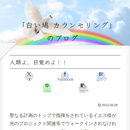
「白い鳩 カウンセリング」
のブログ
永遠不変の霊的真理の探究＆研鑽、実体験のブログ by サラ・マイトレーヤ
人類よ、目覚めよ！！
X
Facebook
はてブ
LINE
コピー
2010.08.08
聖なる計画のトップで指揮をされているイエス様が
光のプロジェクト関連等でウォークインされなけれ