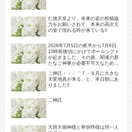
仁徳天皇より、本来の姿の投稿協
力をお願いされて。本来の高次元
の姿で現れる時が来ている!!
2026年7月5日の夜半から7月6日
15時前後頃にかけてポールシフト
が起きました。その後、関連の新
たなご神事が必要不可欠なため、
7月7日のお導き淡路島は日本の原
ご神託・・・「７・８月に大きな
点であり古代太陽信仰の中心点で
天変地異が来る」と、本日朝にあ
もある伊弉諾宮、他3ヵ所へのご
りました!!
神託あり！！
ご神託
天照大御神様と卑弥呼様は同一人