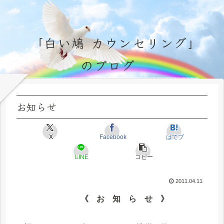
「白い鳩 カウンセリング」
のブログ
永遠不変の霊的真理の探究＆研鑽、実体験のブログ by サラ・マイトレーヤ
お知らせ
X
Facebook
はてブ
LINE
コピー
2011.04.11
《 お 知 ら せ 》