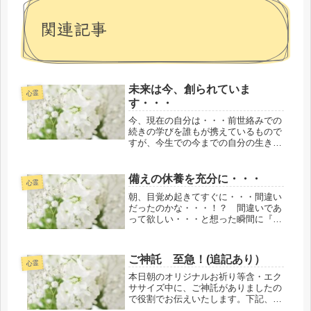
関連記事
未来は今、創られていま
心霊
す・・・
今、現在の自分は・・・前世絡みでの
続きの学びを誰もが携えているもので
すが、今生での今までの自分の生き方
が良くも悪くも体現されているに他な
らないと複数人の恩師から教えていた
だいたのをあらためて思い出していま
備えの休養を充分に・・・
心霊
す。日常生活での「想（思）い・行
朝、目覚め起きてすぐに・・・間違い
い・...
だったのかな・・・！？ 間違いであ
って欲しい・・・と想った瞬間に『間
違いではありません。』と間髪を入れ
ずにメッセージが届いたので
す・・・。昨夜より・・・「干
ご神託 至急！(追記あり）
潮・・・」のキーワードが来ていま
心霊
す。先ほども「引き...
本日朝のオリジナルお祈り等含・エク
ササイズ中に、ご神託がありましたの
で役割でお伝えいたします。下記、ご
紹介の本に付いて、神様から「相反す