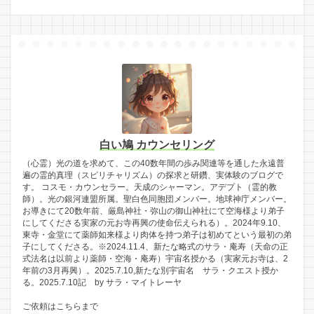
白い鳩 カウンセリング
（心霊）光の道を求めて、この40数年間の歩み関連等を通した永遠普
遍の霊的真理（スピリチャリズム）の探求と研鑽、実体験のブログで
す。 コスモ・カウンセラー。天成のシャーマン。アデプト（霊的教
師）。光の銀河連盟所属。聖白色同胞団メンバー。地球神庁メンバー。
お導きにて20数年前、厳島神社・弥山の御山神社にて空海様より弟子
にしてくださる実家の元お寺再興の使命伝えられる）。2024年9.10、
東寺・金堂にて薬師如来様より肉体を持つ弟子は初めてという最初の弟
子にしてくださる。※2024.11.4、新たな略式のサラ・庵寿（天命の正
式法名は以前より薬師・空海・庵寿）宇宙名授かる（実家元お寺は、2
年前の3月再興）。2025.7.10,新たな別宇宙名 サラ・クエスト授か
る。2025.7.10記 by サラ・マイトレーヤ
ご依頼はこちらまで