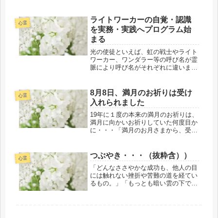
るものたちにとっては、私たち人類に
は絶対に読んで欲しくない下巻の本と
ライトワーカーの自覚・認識
のことです。」「聖なるホワイトライ
心霊
を実務・実践へプログラム始
オ...
まる
光の使徒といえば、虹の戦士やライト
ワーカー、ワンダラー等の呼び名が霊
脈により呼び名がそれぞれに違います
が役割等の目的は同じ１つで、地球と
人類への愛と奉仕に携わるためにバー
スビジョンを選択して今生に自分の魂
8月8日、満月のお祈りは受け
心霊
（スピリット）が求めて来たもので
入れられました
す。...
19年に１度の本来の満月のお祈りは、
満月に向かいお祈りしていた何度目か
に・・・「満月のお月さまから、受け
入れました。」と、テレパシーで胸に
響いて来ましたことをお伝えいたしま
す。＊そのようなことがあってから、
つぶやき・・・（抜粋含））
心霊
私は今も起きています。もっと
「どんなささやかな成功も、他人の目
も・・...
には触れない挫折や苦難の道を経てい
るもの。」「もっとも暗い雲の下で
も、人間は清らかに美しく、楽しく生
きられるのです。」「太陽ばかりを見
ていては影は目に入らない。」「大丈
夫よ！ あなたはひとりじゃないの