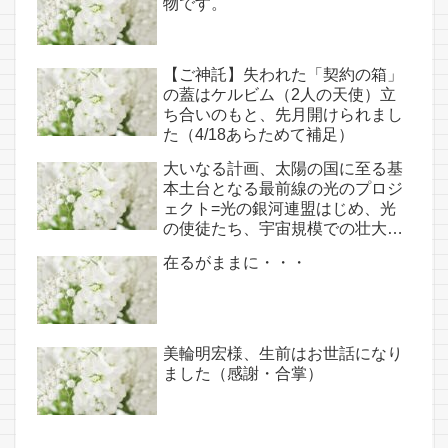
物です。
【ご神託】失われた「契約の箱」
の蓋はケルビム（2人の天使）立
ち合いのもと、先月開けられまし
た（4/18あらためて補足）
大いなる計画、太陽の国に至る基
本土台となる最前線の光のプロジ
ェクト=光の銀河連盟はじめ、光
の使徒たち、宇宙規模での壮大な
連携を経ての夏至前日までに完遂!!
在るがままに・・・
(6/26・28追記あり）
美輪明宏様、生前はお世話になり
ました（感謝・合掌）