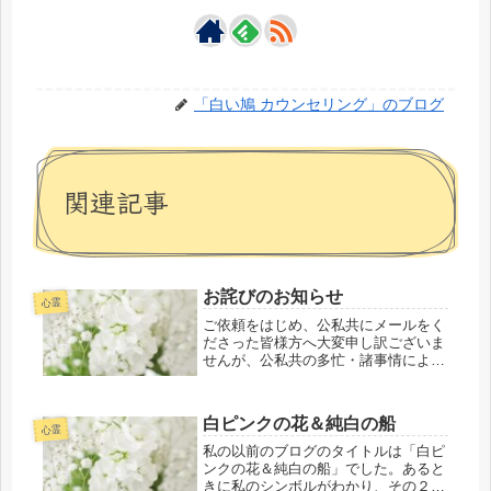
「白い鳩 カウンセリング」のブログ
関連記事
お詫びのお知らせ
心霊
ご依頼をはじめ、公私共にメールをく
ださった皆様方へ大変申し訳ございま
せんが、公私共の多忙・諸事情により
まして先日よりご相談等のお電話やメ
ールでのご依頼をくださいました皆様
方をはじめ、プライベートメール等の
白ピンクの花＆純白の船
返信が遅れていますことを心よりお詫
心霊
び...
私の以前のブログのタイトルは「白ピ
ンクの花＆純白の船」でした。あると
きに私のシンボルがわかり、その２つ