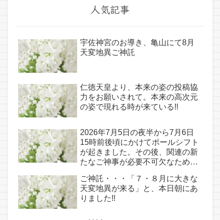
人気記事
宇佐神宮のお導き、亀山にて8月
天変地異ご神託
仁徳天皇より、本来の姿の投稿協
力をお願いされて。本来の高次元
の姿で現れる時が来ている!!
2026年7月5日の夜半から7月6日
15時前後頃にかけてポールシフト
が起きました。その後、関連の新
たなご神事が必要不可欠なため、
7月7日のお導き淡路島は日本の原
ご神託・・・「７・８月に大きな
点であり古代太陽信仰の中心点で
天変地異が来る」と、本日朝にあ
もある伊弉諾宮、他3ヵ所へのご
りました!!
神託あり！！