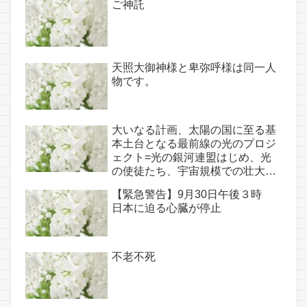
ご神託
天照大御神様と卑弥呼様は同一人
物です。
大いなる計画、太陽の国に至る基
本土台となる最前線の光のプロジ
ェクト=光の銀河連盟はじめ、光
の使徒たち、宇宙規模での壮大な
連携を経ての夏至前日までに完遂!!
【緊急警告】9月30日午後３時
(6/26・28追記あり）
日本に迫る心臓が停止
不老不死