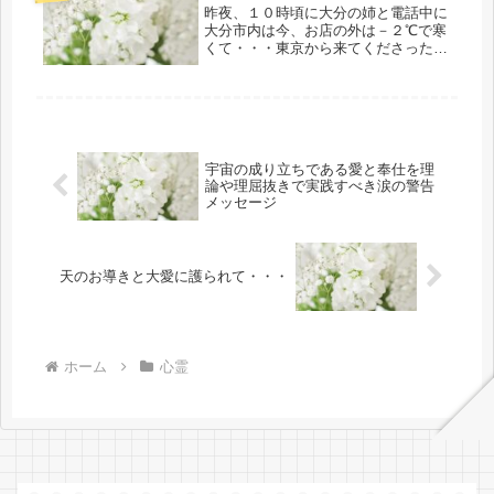
昨夜、１０時頃に大分の姉と電話中に
と...
大分市内は今、お店の外は－２℃で寒
くて・・・東京から来てくださったお
客様から九州なのに「東京より寒いで
すね」と言われちゃったというような
話を聞きました。姉曰く、１/１・２
と大分のほうは太陽が出なかったとい
う...
宇宙の成り立ちである愛と奉仕を理
論や理屈抜きで実践すべき涙の警告
メッセージ
天のお導きと大愛に護られて・・・
ホーム
心霊