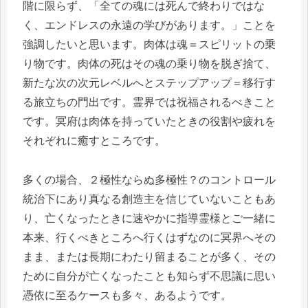
階に限らず、「全ての魂には死んで終わりではな
く、エンドレスの永遠の学びがあります。」ことを
強調したいと思います。肉体は魂＝スピリットの乗
り物です。肉体の死はその魂の乗り物を脱ぎ捨て、
新たな次の次元レベルへとステップアップ＝移行す
る旅立ちの門出です。霊界では祝福されるべきこと
です。冥府は肉体を持っていたときの役割や疲れを
それぞれに癒すところです。
多くの場合、２極性ならぬ多極性？のコントロール
統治下にあり真なる創造主を信じていないこともあ
り、亡くなったときに速やかに指導霊様とご一緒に
本来、行くべきところへ行くはずなのに冥界へその
まま、または長期にわたり留まることが多く、その
ために自分が亡くなったことも知らず不思議に思い
憑依に至るケースも多々、あるようです。