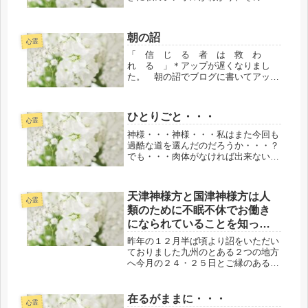
のシンボルの役割の名称にしてその都
度、自分なりの意識喚起と自分はどう
して今、この地球・・・世界の雛形で
朝の詔
ある日本のとある都道府県に数回の転
心霊
居...
「 信 じ る 者 は 救 わ
れ る 」＊アップが遅くなりまし
た。 朝の詔でブログに書いてアップ
するようにとお話がありました。役割
にて 薬師・庵寿
ひとりごと・・・
心霊
神様・・・神様・・・私はまた今回も
過酷な道を選んだのだろうか・・・？
でも・・・肉体がなければ出来ないこ
とがたくさんある・・・肉体があって
こそ出来ることが無限大にあることも
それなりに漠然とどこかでわかってい
天津神様方と国津神様方は人
る・・・知っている私がいること
心霊
類のために不眠不休でお働き
も・・...
になられていることを知って
いますでしょうか！？
昨年の１２月半ば頃より詔をいただい
ておりました九州のとある２つの地方
へ今月の２４・２５日とご縁のある同
志たちといつもながらの私自身の学び
をはじめ、ご一緒した全員の各自の学
びを絡めたお導きにて参りました。私
在るがままに・・・
心霊
の個人的なこと？をいえば、ご紹介で