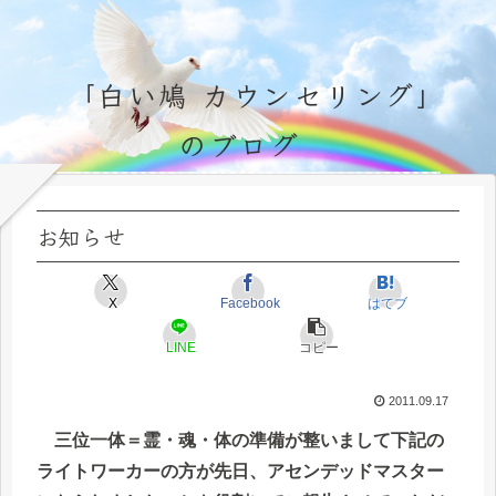
「白い鳩 カウンセリング」
のブログ
永遠不変の霊的真理の探究＆研鑽、実体験のブログ by サラ・マイトレーヤ
お知らせ
X
Facebook
はてブ
LINE
コピー
2011.09.17
三位一体＝霊・魂・体の準備が整いまして下記の
ライトワーカーの方が先日、アセンデッドマスター