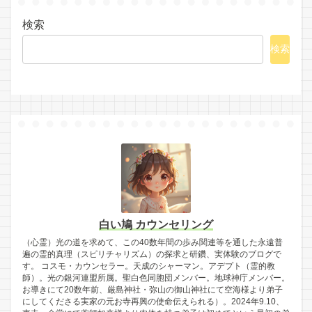
検索
検索
白い鳩 カウンセリング
（心霊）光の道を求めて、この40数年間の歩み関連等を通した永遠普
遍の霊的真理（スピリチャリズム）の探求と研鑽、実体験のブログで
す。 コスモ・カウンセラー。天成のシャーマン。アデプト（霊的教
師）。光の銀河連盟所属。聖白色同胞団メンバー。地球神庁メンバー。
お導きにて20数年前、厳島神社・弥山の御山神社にて空海様より弟子
にしてくださる実家の元お寺再興の使命伝えられる）。2024年9.10、