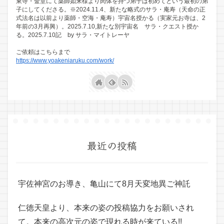
東寺・金堂にて薬師如来様より肉体を持つ弟子は初めてという最初の弟
子にしてくださる。※2024.11.4、新たな略式のサラ・庵寿（天命の正
式法名は以前より薬師・空海・庵寿）宇宙名授かる（実家元お寺は、2
年前の3月再興）。2025.7.10,新たな別宇宙名 サラ・クエスト授か
る。2025.7.10記 by サラ・マイトレーヤ
ご依頼はこちらまで
https://www.yoakeniaruku.com/work/
最近の投稿
宇佐神宮のお導き、亀山にて8月天変地異ご神託
仁徳天皇より、本来の姿の投稿協力をお願いされ
て。本来の高次元の姿で現れる時が来ている!!