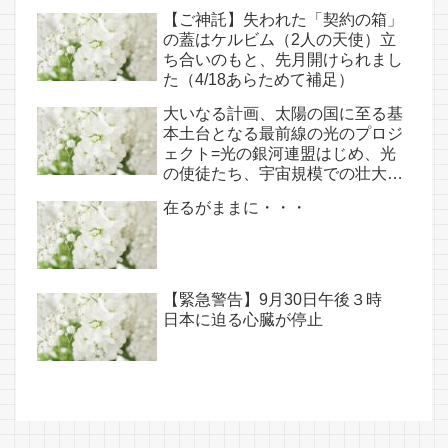
【ご神託】失われた「契約の箱」
の蓋はケルビム（2人の天使）立
ち合いのもと、先月開けられまし
た（4/18あらためて補足）
大いなる計画、太陽の国に至る基
本土台となる最前線の光のプロジ
ェクト=光の銀河連盟はじめ、光
の使徒たち、宇宙規模での壮大な
連携を経ての夏至前日までに完遂!!
在るがままに・・・
(6/26・28追記あり）
【緊急警告】9月30日午後３時
日本に迫る心臓が停止