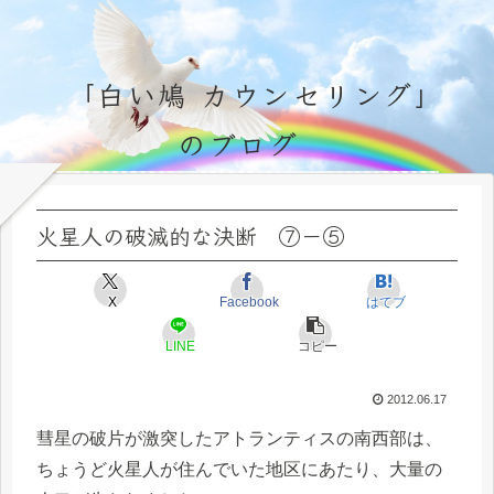
「白い鳩 カウンセリング」
のブログ
永遠不変の霊的真理の探究＆研鑽、実体験のブログ by サラ・マイトレーヤ
火星人の破滅的な決断 ⑦－⑤
X
Facebook
はてブ
LINE
コピー
2012.06.17
彗星の破片が激突したアトランティスの南西部は、
ちょうど火星人が住んでいた地区にあたり、大量の