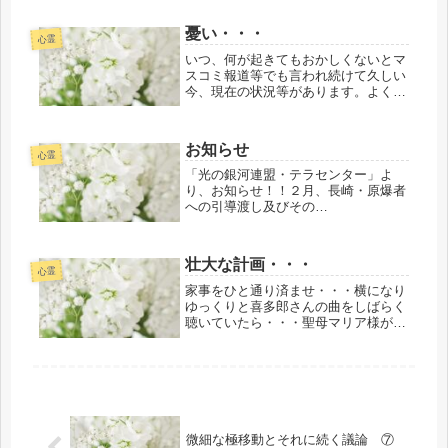
て卓越した道を習得しています。です
から、決して自分のエネルギーを、活
憂い・・・
力を、すなわち神の生命を無駄遣いし
心霊
ま...
いつ、何が起きてもおかしくないとマ
スコミ報道等でも言われ続けて久しい
今、現在の状況等があります。よくわ
かりませんが・・・最近、このブログ
を書くときにも・・・いつも、もしか
したら？これが最後になるのかもしれ
お知らせ
ないと度々、思うことが続いている現
心霊
況...
「光の銀河連盟・テラセンター」よ
り、お知らせ！！２月、長崎・原爆者
への引導渡し及びその
他 平和の使者・光のプ
ロジェクト参加者募集！第１回目のお
申し込み締め切りは都合により、１月
壮大な計画・・・
１８日にて終了しました。第２回目の
心霊
お申し込みは、１月...
家事をひと通り済ませ・・・横になり
ゆっくりと喜多郎さんの曲をしばらく
聴いていたら・・・聖母マリア様が久
しぶりに顕われて・・・「（パイプ役
の）信念を貫きなさい。」と励ますよ
うに話してくださいました。な～んと
なく私なりに感じていた側面的な役
割・...
微細な極移動とそれに続く議論 ⑦