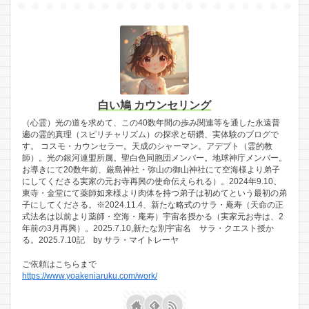
白い鳩 カウンセリング
（心霊）光の道を求めて、この40数年間の歩み関連等を通した永遠普
遍の霊的真理（スピリチャリズム）の探求と研鑽、実体験のブログで
す。 コスモ・カウンセラー。天成のシャーマン。アデプト（霊的教
師）。光の銀河連盟所属。聖白色同胞団メンバー。地球神庁メンバー。
お導きにて20数年前、厳島神社・弥山の御山神社にて空海様より弟子
にしてくださる実家の元お寺再興の使命伝えられる）。2024年9.10、
東寺・金堂にて薬師如来様より肉体を持つ弟子は初めてという最初の弟
子にしてくださる。※2024.11.4、新たな略式のサラ・庵寿（天命の正
式法名は以前より薬師・空海・庵寿）宇宙名授かる（実家元お寺は、2
年前の3月再興）。2025.7.10,新たな別宇宙名 サラ・クエスト授か
る。2025.7.10記 by サラ・マイトレーヤ
ご依頼はこちらまで
https://www.yoakeniaruku.com/work/