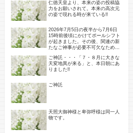
仁徳天皇より、本来の姿の投稿協
力をお願いされて。本来の高次元
の姿で現れる時が来ている!!
2026年7月5日の夜半から7月6日
15時前後頃にかけてポールシフト
が起きました。その後、関連の新
たなご神事が必要不可欠なため、
7月7日のお導き淡路島は日本の原
ご神託・・・「７・８月に大きな
点であり古代太陽信仰の中心点で
天変地異が来る」と、本日朝にあ
もある伊弉諾宮、他3ヵ所へのご
りました!!
神託あり！！
ご神託
天照大御神様と卑弥呼様は同一人
物です。