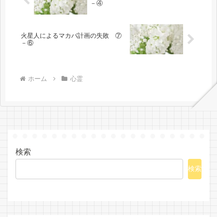
－④
火星人によるマカバ計画の失敗 ⑦
－⑥
ホーム
心霊
検索
検索