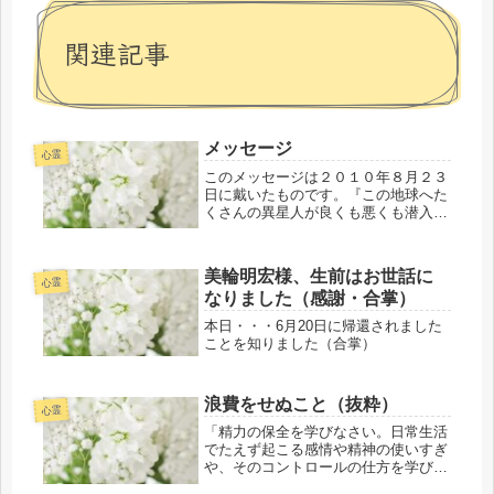
関連記事
メッセージ
心霊
このメッセージは２０１０年８月２３
日に戴いたものです。『この地球へた
くさんの異星人が良くも悪くも潜入し
ています。善くないほうの異星人がこ
の地球の人間の心を蝕んでいます。そ
のためにあなた（サラ）の〇〇要請を
美輪明宏様、生前はお世話に
しました。あなたはこの地球における
心霊
なりました（感謝・合掌）
パ...
本日・・・6月20日に帰還されました
ことを知りました（合掌）
浪費をせぬこと（抜粋）
心霊
「精力の保全を学びなさい。日常生活
でたえず起こる感情や精神の使いすぎ
や、そのコントロールの仕方を学びな
さい。大使はエネルギーの保全につい