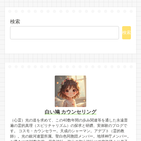
検索
検索
白い鳩 カウンセリング
（心霊）光の道を求めて、この40数年間の歩み関連等を通した永遠普
遍の霊的真理（スピリチャリズム）の探求と研鑽、実体験のブログで
す。 コスモ・カウンセラー。天成のシャーマン。アデプト（霊的教
師）。光の銀河連盟所属。聖白色同胞団メンバー。地球神庁メンバー。