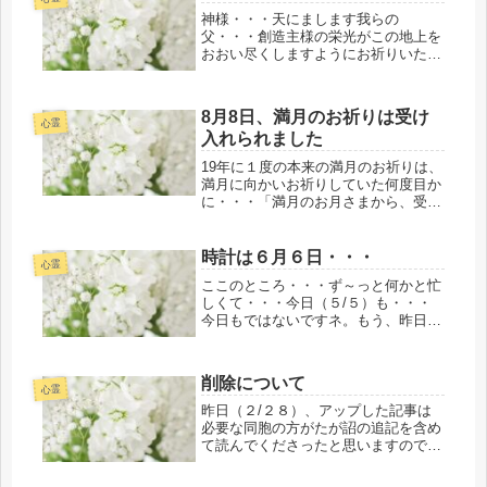
私が好き...
神様・・・天にまします我らの
父・・・創造主様の栄光がこの地上を
おおい尽くしますようにお祈りいたし
ます。大難が小難になりますよう
に・・・（合掌）私自身、何も力等は
なく無力であることを知っています。
8月8日、満月のお祈りは受け
善きことは天にまします父（創造
心霊
入れられました
主）・・・神様の...
19年に１度の本来の満月のお祈りは、
満月に向かいお祈りしていた何度目か
に・・・「満月のお月さまから、受け
入れました。」と、テレパシーで胸に
響いて来ましたことをお伝えいたしま
す。＊そのようなことがあってから、
時計は６月６日・・・
心霊
私は今も起きています。もっと
ここのところ・・・ず～っと何かと忙
も・・...
しくて・・・今日（５/５）も・・・
今日もではないですネ。もう、昨日に
なるのですネ。帰宅してソファーに横
になり気づけば・・・もう、６/６に
日付が変わっていた。昨日は、１昨夜
削除について
から鎌倉の大仏様からお導きをいただ
心霊
い...
昨日（２/２８）、アップした記事は
必要な同胞の方がたが詔の追記を含め
て読んでくださったと思いますので削
除しました。今後のゆくえは、私たち
人類の手に任せられています。「天は