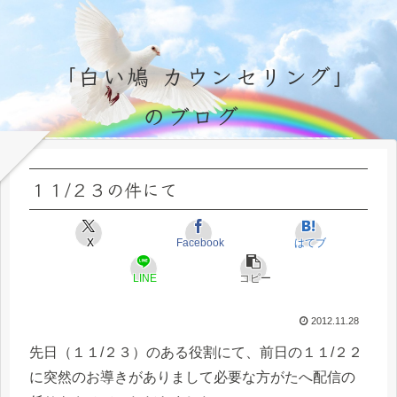
「白い鳩 カウンセリング」
のブログ
永遠不変の霊的真理の探究＆研鑽、実体験のブログ by サラ・マイトレーヤ
１１/２３の件にて
X
Facebook
はてブ
LINE
コピー
2012.11.28
先日（１１/２３）のある役割にて、前日の１１/２２
に突然のお導きがありまして必要な方がたへ配信の