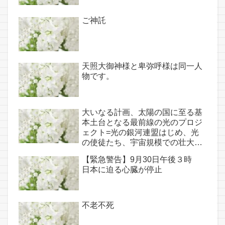
ご神託
天照大御神様と卑弥呼様は同一人
物です。
大いなる計画、太陽の国に至る基
本土台となる最前線の光のプロジ
ェクト=光の銀河連盟はじめ、光
の使徒たち、宇宙規模での壮大な
連携を経ての夏至前日までに完遂!!
【緊急警告】9月30日午後３時
(6/26・28追記あり）
日本に迫る心臓が停止
不老不死