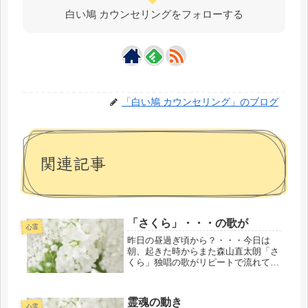
白い鳩 カウンセリングをフォローする
「白い鳩 カウンセリング」のブログ
関連記事
「さくら」・・・の歌が
心霊
昨日の昼過ぎ頃から？・・・今日は
朝、起きた時からまた森山直太朗「さ
くら」独唱の歌がリピートで流れてい
るのが聴こえてる・・・これは・・・
どうしたことなのでしょう・・・
か・・・！？昨日は神様から今までの
霊魂の動き
ご褒美で・・・「くたびれたいつもの
心霊