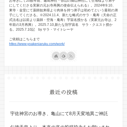
お導きにて20数年前、厳島神社・弥山の御山神社にて空海様より弟子
にしてくださる実家の元お寺再興の使命伝えられる）。2024年9.10、
東寺・金堂にて薬師如来様より肉体を持つ弟子は初めてという最初の弟
子にしてくださる。※2024.11.4、新たな略式のサラ・庵寿（天命の正
式法名は以前より薬師・空海・庵寿）宇宙名授かる（実家元お寺は、2
年前の3月再興）。2025.7.10,新たな別宇宙名 サラ・クエスト授か
る。2025.7.10記 by サラ・マイトレーヤ
ご依頼はこちらまで
https://www.yoakeniaruku.com/work/
最近の投稿
宇佐神宮のお導き、亀山にて8月天変地異ご神託