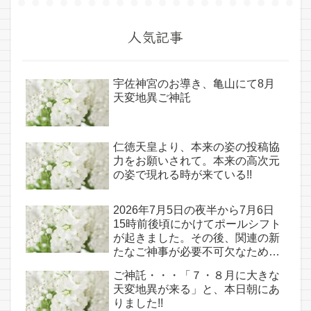
人気記事
宇佐神宮のお導き、亀山にて8月
天変地異ご神託
仁徳天皇より、本来の姿の投稿協
力をお願いされて。本来の高次元
の姿で現れる時が来ている!!
2026年7月5日の夜半から7月6日
15時前後頃にかけてポールシフト
が起きました。その後、関連の新
たなご神事が必要不可欠なため、
7月7日のお導き淡路島は日本の原
ご神託・・・「７・８月に大きな
点であり古代太陽信仰の中心点で
天変地異が来る」と、本日朝にあ
もある伊弉諾宮、他3ヵ所へのご
りました!!
神託あり！！