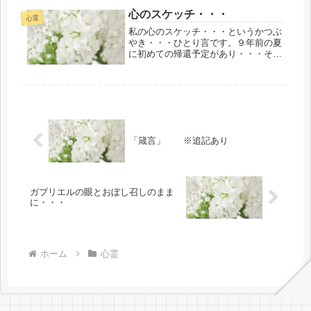
人の上に人を創らず、人の下に人を創
心のスケッチ・・・
らず。」回避や大難が小難になるに
心霊
は・...
私の心のスケッチ・・・というかつぶ
やき・・・ひとり言です。９年前の夏
に初めての帰還予定があり・・・それ
から何度も数えきれないくらいの帰還
予定が私自身の評議委員会＝カウンシ
ルが本来の私自身である霊的世界であ
りました。いつも最終決定は表裏一体
の...
「箴言」 ※追記あり
ガブリエルの眼とおぼし召しのまま
に・・・
ホーム
心霊