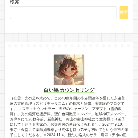
検索
検索
白い鳩 カウンセリング
（心霊）光の道を求めて、この40数年間の歩み関連等を通した永遠普
遍の霊的真理（スピリチャリズム）の探求と研鑽、実体験のブログで
す。 コスモ・カウンセラー。天成のシャーマン。アデプト（霊的教
師）。光の銀河連盟所属。聖白色同胞団メンバー。地球神庁メンバー。
お導きにて20数年前、厳島神社・弥山の御山神社にて空海様より弟子
にしてくださる実家の元お寺再興の使命伝えられる）。2024年9.10、
東寺・金堂にて薬師如来様より肉体を持つ弟子は初めてという最初の弟
子にしてくださる。※2024.11.4、新たな略式のサラ・庵寿（天命の正