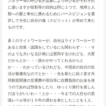
ンダラー等の呼び名が霊脈により呼び名がそれぞれ
に違いますが役割等の目的は同じ１つで、地球と人
類への愛と奉仕に携わるためにバースビジョンを選
択して今生に自分の魂（スピリット）が求めて来た
ものです。
多くのライトワーカーが、自分はライトワーカーで
あると自覚・認識をしているにも関わらず・・・そ
のような大いなる計画には賛同するけれども、大変
だからとか・・・誰かがやってくれるからと
か・・・わかっているけれども、今現在の自分の生
活が最優先なのでとか・・・光を新たに紡ぐ直す共
同創造関連の交通費や宿泊等に自費負担のお金を使
うのであれば預金をしたり、ゆっくり旅行を楽しん
だほうがいいわ～！とか・・・今までの人任せの意
識レベル等が１０年の遅れを来たしたことを１人、