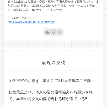
式法名は以前より薬師・空海・庵寿）宇宙名授かる（実家元お寺は、2
年前の3月再興）。2025.7.10,新たな別宇宙名 サラ・クエスト授か
る。2025.7.10記 by サラ・マイトレーヤ
ご依頼はこちらまで
https://www.yoakeniaruku.com/work/
最近の投稿
宇佐神宮のお導き、亀山にて8月天変地異ご神託
仁徳天皇より、本来の姿の投稿協力をお願いされ
て。本来の高次元の姿で現れる時が来ている!!