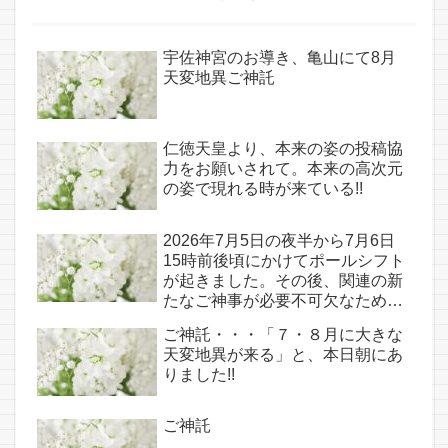
宇佐神宮のお導き、亀山にて8月
天変地異ご神託
仁徳天皇より、本来の姿の投稿協
力をお願いされて。本来の高次元
の姿で現れる時が来ている!!
2026年7月5日の夜半から7月6日
15時前後頃にかけてポールシフト
が起きました。その後、関連の新
たなご神事が必要不可欠なため、
7月7日のお導き淡路島は日本の原
ご神託・・・「７・８月に大きな
点であり古代太陽信仰の中心点で
天変地異が来る」と、本日朝にあ
もある伊弉諾宮、他3ヵ所へのご
りました!!
神託あり！！
ご神託