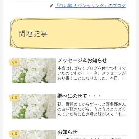
「白い鳩 カウンセリング」のブログ
関連記事
メッセージ＆お知らせ
心霊
本当はしばらくブログを休むつもりで
いたのですが・・・今、メッセージが
あり書くことになりました。本日、私
のオリジナルの祈りやグラウンデｲン
グを含むエクササイズで、「お伝えし
なさい」と下記のメッセージをいただ
調べにのせて・・・
きましたのでお伝えさせていただきま
心霊
す...
朝、目覚めてからず～っと喜多郎さん
の曲を聴きながら、うとうととまどろ
んでいた時に亡き母と妹が来て「も
う、帰ったほう（帰還したほう）がい
いよ」と２人で言いに来てくれたので
す。そうかもしれない・・・と想うこ
お知らせ
とが・・・残ることを決めてしばらく
心霊
して...