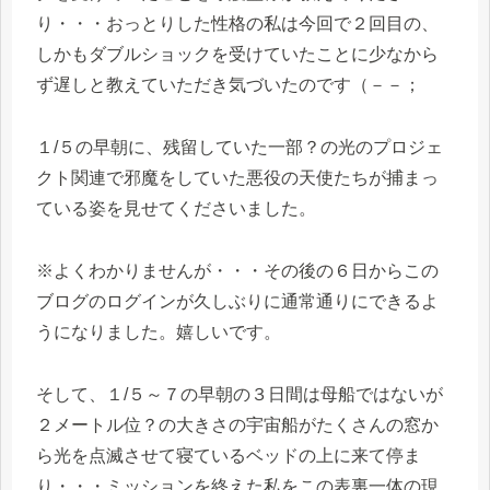
り・・・おっとりした性格の私は今回で２回目の、
しかもダブルショックを受けていたことに少なから
ず遅しと教えていただき気づいたのです（－－；
１/５の早朝に、残留していた一部？の光のプロジェ
クト関連で邪魔をしていた悪役の天使たちが捕まっ
ている姿を見せてくださいました。
※よくわかりませんが・・・その後の６日からこの
ブログのログインが久しぶりに通常通りにできるよ
うになりました。嬉しいです。
そして、１/５～７の早朝の３日間は母船ではないが
２メートル位？の大きさの宇宙船がたくさんの窓か
ら光を点滅させて寝ているベッドの上に来て停ま
り・・・ミッションを終えた私をこの表裏一体の現