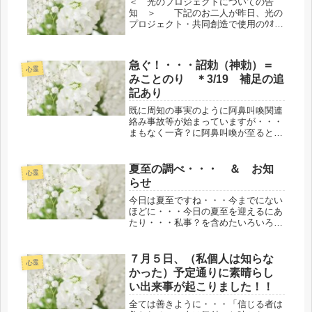
＜ 光のプロジェクトについての告
知 ＞ 下記のお二人が昨日、光の
プロジェクト・共同創造で使用のｳｵー
クイン名が解除になりました。それに
伴いまして、「黄金の光でできた幸せ
の智慧うちでのこずち」「黄金の光で
急ぐ！・・・詔勅（神勅）＝
できた米俵」のアイテムを残して、全
心霊
みことのり ＊3/19 補足の追
て...
記あり
既に周知の事実のように阿鼻叫喚関連
絡み事故等が始まっていますが・・・
まもなく一斉？に阿鼻叫喚が至るとこ
ろで始まりますことも周知の事実のよ
うにです。そうなる前に・・・心ある
人たちと大いなる計画の次のオペレー
夏至の調べ・・・ ＆ お知
心霊
ション共同創造が休む暇もなくシンク
らせ
ロ...
今日は夏至ですね・・・今までにない
ほどに・・・今日の夏至を迎えるにあ
たり・・・私事？を含めたいろいろな
大いなる流れの調べにコツコツと
日々、私なりに努力をはじめ、研鑽し
て来たことが・・・ご縁のある仲間た
７月５日、（私個人は知らな
心霊
ちとハーモニーを奏でて善きようにな
かった）予定通りに素晴らし
ったよ...
い出来事が起こりました！！
全ては善きように・・・「信じる者は