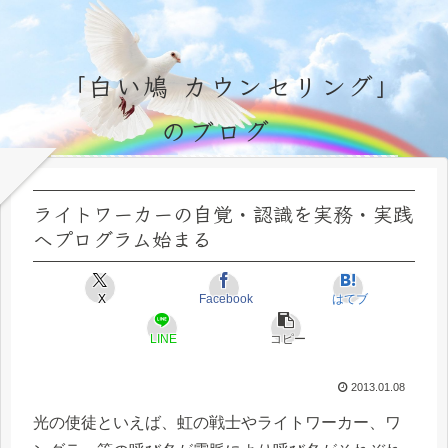
「白い鳩 カウンセリング」
のブログ
永遠不変の霊的真理の探究＆研鑽、実体験のブログ by サラ・マイトレーヤ
ライトワーカーの自覚・認識を実務・実践
へプログラム始まる
X
Facebook
はてブ
LINE
コピー
2013.01.08
光の使徒といえば、虹の戦士やライトワーカー、ワ