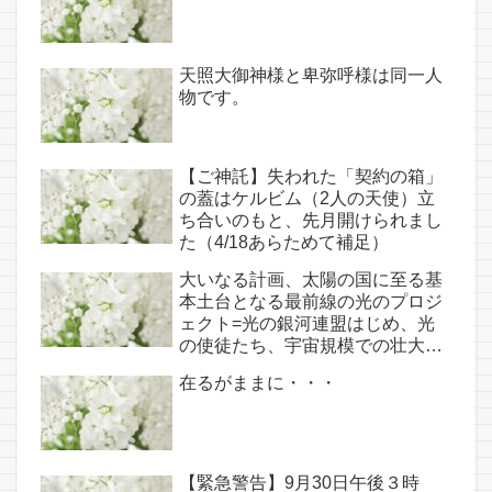
天照大御神様と卑弥呼様は同一人
物です。
【ご神託】失われた「契約の箱」
の蓋はケルビム（2人の天使）立
ち合いのもと、先月開けられまし
た（4/18あらためて補足）
大いなる計画、太陽の国に至る基
本土台となる最前線の光のプロジ
ェクト=光の銀河連盟はじめ、光
の使徒たち、宇宙規模での壮大な
連携を経ての夏至前日までに完遂!!
在るがままに・・・
(6/26・28追記あり）
【緊急警告】9月30日午後３時