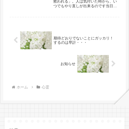
救われる」。人は気付いた時から、い
つでもやり直しが出来るのです当日
（７/５）の早朝、５時頃だったかと
思うのですが・・・日本列島全体が光
り輝き、世界の雛形である日本の役割
のスイッチが入り起動する瞬間からリ
アル...
期待どおりでないことにガッカリ！
するのは早計・・・
お知らせ
ホーム
心霊