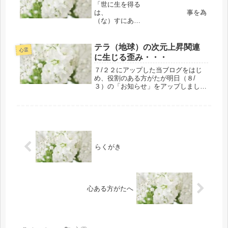
「世に生を得る
は、 事を為
（な）すにあ
り」 坂
本龍馬（※幕末の志士）はじめに。私
事で恐縮ですが、霊的ガイドとは別に
テラ（地球）の次元上昇関連
心霊
今年から霊的な教師であるパラムグ
に生じる歪み・・・
ル・マハラジ・ババジと弘法大師空海
のお２人から...
７/２２にアップした当ブログをはじ
め、役割のある方がたが明日（８/
３）の「お知らせ」をアップしまし
た。当ブログ関連では、アップした
７/２２の初日にはアクセスが複数の
人もいるかもしれませんが・・・２４
５人の方がたが訪問してくださいまし
た。詔（...
らくがき
心ある方がたへ