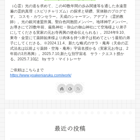
（心霊）光の道を求めて、この40数年間の歩み関連等を通した永遠普
遍の霊的真理（スピリチャリズム）の探求と研鑽、実体験のブログで
す。 コスモ・カウンセラー。天成のシャーマン。アデプト（霊的教
師）。光の銀河連盟所属。聖白色同胞団メンバー。地球神庁メンバー。
お導きにて20数年前、厳島神社・弥山の御山神社にて空海様より弟子
にしてくださる実家の元お寺再興の使命伝えられる）。2024年9.10、
東寺・金堂にて薬師如来様より肉体を持つ弟子は初めてという最初の弟
子にしてくださる。※2024.11.4、新たな略式のサラ・庵寿（天命の正
式法名は以前より薬師・空海・庵寿）宇宙名授かる（実家元お寺は、2
年前の3月再興）。2025.7.10,新たな別宇宙名 サラ・クエスト授か
る。2025.7.10記 by サラ・マイトレーヤ
ご依頼はこちらまで
https://www.yoakeniaruku.com/work/
最近の投稿