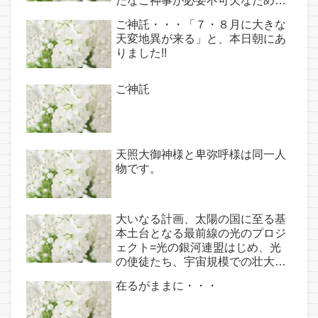
たなご神事が必要不可欠なため、
7月7日のお導き淡路島は日本の原
ご神託・・・「７・８月に大きな
点であり古代太陽信仰の中心点で
天変地異が来る」と、本日朝にあ
もある伊弉諾宮、他3ヵ所へのご
りました!!
神託あり！！
ご神託
天照大御神様と卑弥呼様は同一人
物です。
大いなる計画、太陽の国に至る基
本土台となる最前線の光のプロジ
ェクト=光の銀河連盟はじめ、光
の使徒たち、宇宙規模での壮大な
連携を経ての夏至前日までに完遂!!
在るがままに・・・
(6/26・28追記あり）