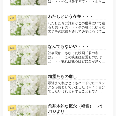
は・・・やはり暑すぎて・・・至らな
いながらも、どうしたらいいのだろう
か？どうしたら少しでも緩和のお役に
立てるのだろうか？と想うことが度々
わたしという存在・・・
あります・・・先日のブログ記載のよ
心霊
うに私自...
わたしたちは誰もがこの世界にいて在
ると思うもの・・・その答えは様々な
苦労等の試練を通して必要に応じて
「求めよ さらば 与えられん」の言
葉どおりに自分に見合ったように少し
ずつ開示される・・・この数年・・・
なんでもないや・・・
わたしという存在について・・・想う
心霊
こと...
社会現象にもなった映画「君の名
は」・・・この映画は恋愛ものだけ
ど・・・観れば観るほどに奥が深くて
いくつもの解釈が同時に目の前に繰り
広げられる・・・これほど人気があっ
たということを鑑みれば・・・やはり
精霊たちの癒し
大いなる計画の基に降ろされたので
心霊
は・・・！...
最近まで私はとてもハードでヒーリン
グを必要としていました（＾＾；自分
でしたいけれどもすることもでき
ず・・・１７日に１ヶ月も前から待っ
ていただいていた神社リトリート＆イ
ニシエーションご依頼で富士山を一周
①基本的な概念（福音） バ
するお導きがありました。その理由は
心霊
バジより
今なら...