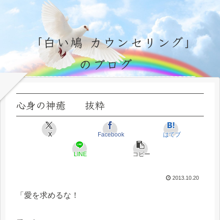
「白い鳩 カウンセリング」
のブログ
永遠不変の霊的真理の探究＆研鑽、実体験のブログ by サラ・マイトレーヤ
心身の神癒 抜粋
X
Facebook
はてブ
LINE
コピー
2013.10.20
「愛を求めるな！