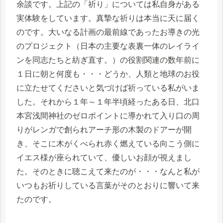
余談です。上記の「祈り」については私自身がある
実体験をしています。真摯な祈りは本当に天に届く
のです。大いなる計画の最前線であったお導きの光
のプロジェクト（日本の主要な表裏一体のレイライ
ンを同志たちと紡ぎ直す。）の役割関連の数年前に
１日に朝と何度も・・・どうか、人類と地球のお役
に立たせてくださいと気づけば祈っている私がいま
した。それから１年～１年半頃経ったある日、北口
本宮浅間神社のゼロポイントに導かれて入り口の周
りがレンガで創られアーチ形の木製のドアーが開
き、そこに木がくべられ赤く燃えている向こう側に
イエス様が座られていて、優しいお顔が視えまし
た。そのときに聴こえて来たのが・・・なんと私が
いつもお祈りしている言葉がそのとおりに響いて来
たのです。