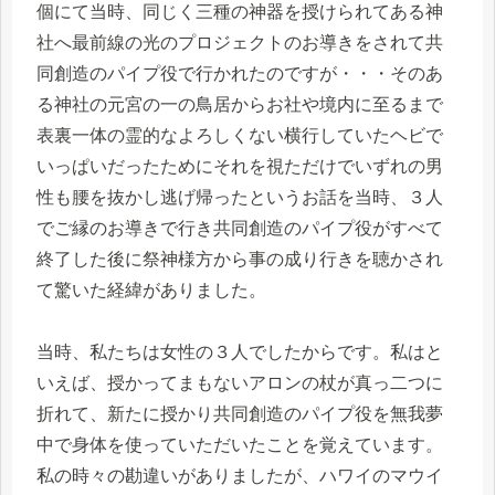
個にて当時、同じく三種の神器を授けられてある神
社へ最前線の光のプロジェクトのお導きをされて共
同創造のパイプ役で行かれたのですが・・・そのあ
る神社の元宮の一の鳥居からお社や境内に至るまで
表裏一体の霊的なよろしくない横行していたヘビで
いっぱいだったためにそれを視ただけでいずれの男
性も腰を抜かし逃げ帰ったというお話を当時、３人
でご縁のお導きで行き共同創造のパイプ役がすべて
終了した後に祭神様方から事の成り行きを聴かされ
て驚いた経緯がありました。
当時、私たちは女性の３人でしたからです。私はと
いえば、授かってまもないアロンの杖が真っ二つに
折れて、新たに授かり共同創造のパイプ役を無我夢
中で身体を使っていただいたことを覚えています。
私の時々の勘違いがありましたが、ハワイのマウイ