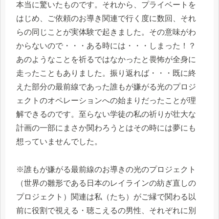
本当に驚いたものです。それから、プライベートを
はじめ、ご依頼のお導き関連で行く度に数回、それ
らの同じことが実体験で起きました。その意味がわ
からないので・・・ある時には・・・しまった！？
あのようなことを祈るではなかったと畏怖が全身に
走ったこともありました。振り返れば・・・既に終
えた部分の最前線であった誰もが嫌がる光のプロジ
ェクトのオペレーションへの始まりだったことが理
解できるのです。至らない学徒の私の祈りが壮大な
計画の一部にまさか関わろうとはその時には夢にも
想っていませんでした。
※誰もが嫌がる最前線のお導きの光のプロジェクト
（世界の雛形である日本のレイラインの紡ぎ直しの
プロジェクト）関連は私（たち）がご縁で関わる以
前に役割で視える・聴こえるの男性、それぞれに別