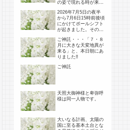
の姿で現れる時が来て
いる!!
2026年7月5日の夜半
から7月6日15時前後頃
にかけてポールシフト
が起きました。その
後、関連の新たなご神
ご神託・・・「７・８
事が必要不可欠なた
月に大きな天変地異が
め、7月7日のお導き淡
来る」と、本日朝にあ
路島は日本の原点であ
りました!!
り古代太陽信仰の中心
点でもある伊弉諾宮、
ご神託
他3ヵ所へのご神託あ
り！！
天照大御神様と卑弥呼
様は同一人物です。
大いなる計画、太陽の
国に至る基本土台とな