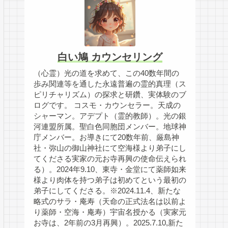
白い鳩 カウンセリング
（心霊）光の道を求めて、この40数年間の
歩み関連等を通した永遠普遍の霊的真理（ス
ピリチャリズム）の探求と研鑽、実体験のブ
ログです。 コスモ・カウンセラー。天成の
シャーマン。アデプト（霊的教師）。光の銀
河連盟所属。聖白色同胞団メンバー。地球神
庁メンバー。お導きにて20数年前、厳島神
社・弥山の御山神社にて空海様より弟子にし
てくださる実家の元お寺再興の使命伝えられ
る）。2024年9.10、東寺・金堂にて薬師如来
様より肉体を持つ弟子は初めてという最初の
弟子にしてくださる。※2024.11.4、新たな
略式のサラ・庵寿（天命の正式法名は以前よ
り薬師・空海・庵寿）宇宙名授かる（実家元
お寺は、2年前の3月再興）。2025.7.10,新た