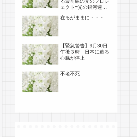
る最前線の光のプロジ
ェクト=光の銀河連盟
はじめ、光の使徒た
在るがままに・・・
ち、宇宙規模での壮大
な連携を経ての夏至前
日までに完遂!!(6/26・
28追記あり）
【緊急警告】9月30日
午後３時 日本に迫る
心臓が停止
不老不死