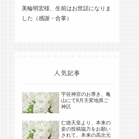
美輪明宏様、生前はお世話になりま
した（感謝・合掌）
人気記事
宇佐神宮のお導き、亀
山にて8月天変地異ご
神託
仁徳天皇より、本来の
姿の投稿協力をお願い
されて。本来の高次元