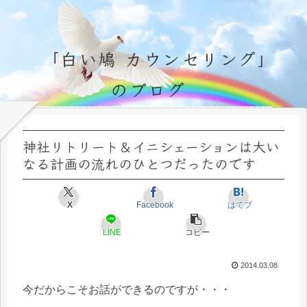
「白い鳩 カウンセリング」
のブログ
永遠不変の霊的真理の探究＆研鑽、実体験のブログ by サラ・マイトレーヤ
神社リトリート＆イニシェーションは大い
なる計画の流れのひとつだったのです
X
Facebook
はてブ
LINE
コピー
2014.03.08
今だからこそお話ができるのですが・・・