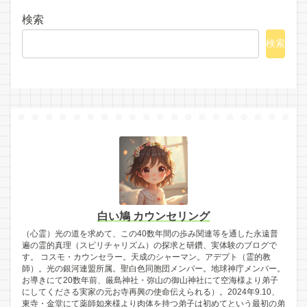
検索
検索
白い鳩 カウンセリング
（心霊）光の道を求めて、この40数年間の歩み関連等を通した永遠普
遍の霊的真理（スピリチャリズム）の探求と研鑽、実体験のブログで
す。 コスモ・カウンセラー。天成のシャーマン。アデプト（霊的教
師）。光の銀河連盟所属。聖白色同胞団メンバー。地球神庁メンバー。
お導きにて20数年前、厳島神社・弥山の御山神社にて空海様より弟子
にしてくださる実家の元お寺再興の使命伝えられる）。2024年9.10、
東寺・金堂にて薬師如来様より肉体を持つ弟子は初めてという最初の弟