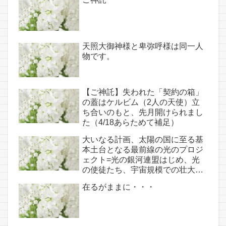
天照大御神様と卑弥呼様は同一人
物です。
【ご神託】失われた「契約の箱」
の蓋はケルビム（2人の天使）立
ち合いのもと、先月開けられまし
た（4/18あらためて補足）
大いなる計画、太陽の国に至る基
本土台となる最前線の光のプロジ
ェクト=光の銀河連盟はじめ、光
の使徒たち、宇宙規模での壮大な
連携を経ての夏至前日までに完遂!!
在るがままに・・・
(6/26・28追記あり）