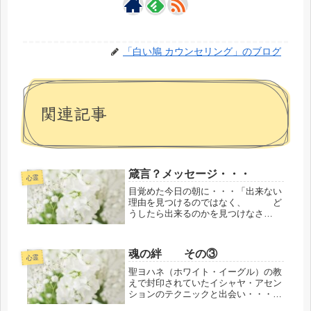
「白い鳩 カウンセリング」のブログ
関連記事
箴言？メッセージ・・・
心霊
目覚めた今日の朝に・・・「出来ない
理由を見つけるのではなく、 ど
うしたら出来るのかを見つけなさ
い・・・。」とメッセージがありまし
た。ついつい・・・出来ない理由のほ
うをあ～でもないこ～でもないと優先
魂の絆 その③
的に知らないうちに考えたり思ってし
心霊
まう自...
聖ヨハネ（ホワイト・イーグル）の教
えで封印されていたイシャヤ・アセン
ションのテクニックと出会い・・・も
うどれくらいの年数が経ったのだろう