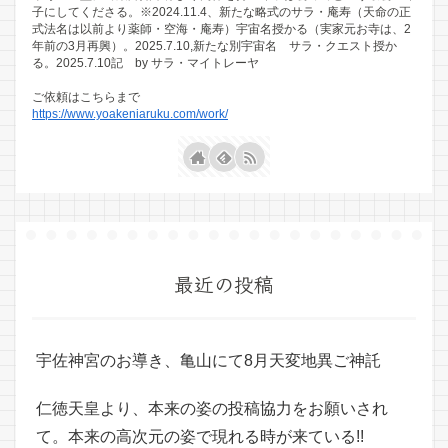
子にしてくださる。※2024.11.4、新たな略式のサラ・庵寿（天命の正
式法名は以前より薬師・空海・庵寿）宇宙名授かる（実家元お寺は、2
年前の3月再興）。2025.7.10,新たな別宇宙名 サラ・クエスト授か
る。2025.7.10記 by サラ・マイトレーヤ
ご依頼はこちらまで
https://www.yoakeniaruku.com/work/
最近の投稿
宇佐神宮のお導き、亀山にて8月天変地異ご神託
仁徳天皇より、本来の姿の投稿協力をお願いされ
て。本来の高次元の姿で現れる時が来ている!!