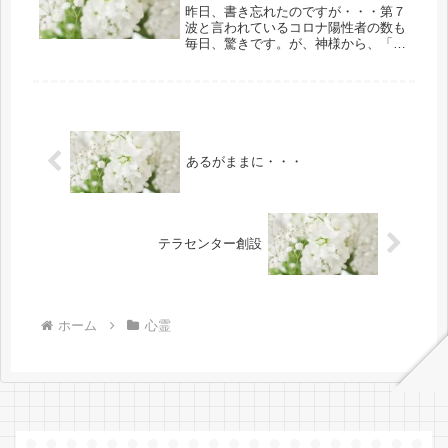
ったようで。タクシードライバーの方
昨日、書き忘れたのですが・・・第７
には本当に感謝しています。ありがと
波と言われているコロナ陽性者の数も
うございました。持参した食べ物のほ
毎日、驚きです。が、神様から、「朝
とんどを帰りの高速バスでめちゃくち
陽に90秒。または太陽の陽射しに10～
ゃ食た私がいたのです。結果論で、お
15分位あたると、ワクチン接種をして
役に立てたのであれば幸いに思うので
いない人たちへの伝播をはじめ、接種
す。
をしたと気になっている人たちへ...
あるがままに・・・
テラセンター創設
ホーム
心霊