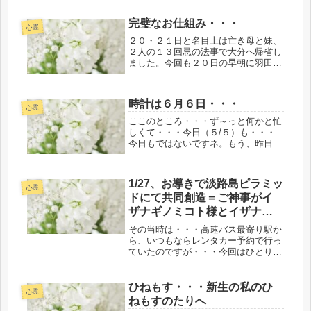
か!?日本へ初めて紹介されたワークシ
ョップの初期の頃だから・・・かなり
完璧なお仕組み・・・
の年数が経っていることは間違いあ
心霊
り...
２０・２１日と名目上は亡き母と妹、
２人の１３回忌の法事で大分へ帰省し
ました。今回も２０日の早朝に羽田空
港に着く直前に帰省の本当の意味を知
ることになりました。今までもお導き
の光のプロジェクト関連をはじめ、こ
時計は６月６日・・・
の８年と半年間は何も考えない・想わ
心霊
な...
ここのところ・・・ず～っと何かと忙
しくて・・・今日（５/５）も・・・
今日もではないですネ。もう、昨日に
なるのですネ。帰宅してソファーに横
になり気づけば・・・もう、６/６に
日付が変わっていた。昨日は、１昨夜
1/27、お導きで淡路島ピラミッ
から鎌倉の大仏様からお導きをいただ
心霊
ドにて共同創造＝ご神事がイ
い...
ザナギノミコト様とイザナミ
ノミコト様とのmission（パイ
その当時は・・・高速バス最寄り駅か
プ役にて遂行あり）!!
ら、いつもならレンタカー予約で行っ
ていたのですが・・・今回はひとりと
いうこともあり、また伊弉諾宮より高
速バスが三宮まで数年前に出来たこと
もあり・・・もっとも、今回は運転し
ひねもす・・・新生の私のひ
心霊
たくないという私なりに珍しい？選択
ねもすのたりへ
肢のタクシー利用しかなくて、正解だ