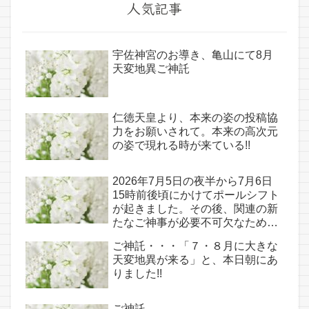
人気記事
宇佐神宮のお導き、亀山にて8月
天変地異ご神託
仁徳天皇より、本来の姿の投稿協
力をお願いされて。本来の高次元
の姿で現れる時が来ている!!
2026年7月5日の夜半から7月6日
15時前後頃にかけてポールシフト
が起きました。その後、関連の新
たなご神事が必要不可欠なため、
7月7日のお導き淡路島は日本の原
ご神託・・・「７・８月に大きな
点であり古代太陽信仰の中心点で
天変地異が来る」と、本日朝にあ
もある伊弉諾宮、他3ヵ所へのご
りました!!
神託あり！！
ご神託