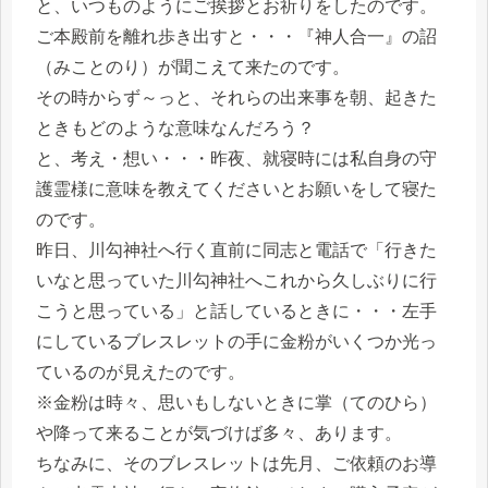
と、いつものようにご挨拶とお祈りをしたのです。
ご本殿前を離れ歩き出すと・・・『神人合一』の詔
（みことのり）が聞こえて来たのです。
その時からず～っと、それらの出来事を朝、起きた
ときもどのような意味なんだろう？
と、考え・想い・・・昨夜、就寝時には私自身の守
護霊様に意味を教えてくださいとお願いをして寝た
のです。
昨日、川勾神社へ行く直前に同志と電話で「行きた
いなと思っていた川勾神社へこれから久しぶりに行
こうと思っている」と話しているときに・・・左手
にしているブレスレットの手に金粉がいくつか光っ
ているのが見えたのです。
※金粉は時々、思いもしないときに掌（てのひら）
や降って来ることが気づけば多々、あります。
ちなみに、そのブレスレットは先月、ご依頼のお導