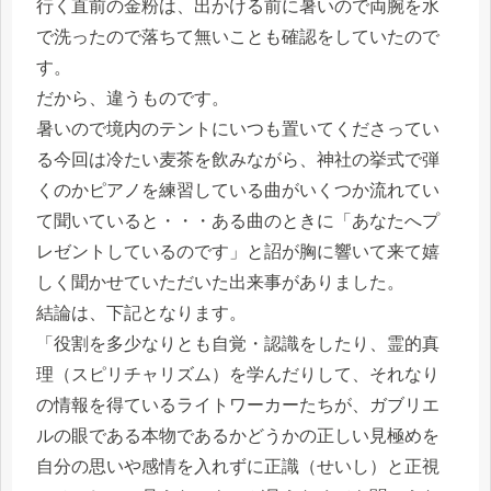
行く直前の金粉は、出かける前に暑いので両腕を水
で洗ったので落ちて無いことも確認をしていたので
す。
だから、違うものです。
暑いので境内のテントにいつも置いてくださってい
る今回は冷たい麦茶を飲みながら、神社の挙式で弾
くのかピアノを練習している曲がいくつか流れてい
て聞いていると・・・ある曲のときに「あなたへプ
レゼントしているのです」と詔が胸に響いて来て嬉
しく聞かせていただいた出来事がありました。
結論は、下記となります。
「役割を多少なりとも自覚・認識をしたり、霊的真
理（スピリチャリズム）を学んだりして、それなり
の情報を得ているライトワーカーたちが、ガブリエ
ルの眼である本物であるかどうかの正しい見極めを
自分の思いや感情を入れずに正識（せいし）と正視