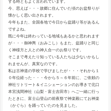
する時ともよく言われています。
今、思えば・・・故郷に住んでいた頃のお盆祭りが
懐かしく思い出されます。
今年もまた、全国各地で今日から盆踊り等があるん
ですよね。
既に今年は終わっている地域もあるかと思われます
が・・・御神輿（おみこし）もまた、盆踊りと同じ
く神様方と人との神人合一のお祭りです。
そこまで考えたり知っている人たちは少ないかもし
れませんが、真実なのです。
私は古神道の学校で学びましたが・・・それから１
０年位経った・・・今から５～６年前に、ご依頼の
神社リトリート＆イニシェーションのお導きで北口
本宮浅間神社（山梨・富士吉田市）へご一緒に行っ
たときに、富士山登山の前夜祭で神楽殿にてお神楽
（かぐら）を踊っていたのを見ました。