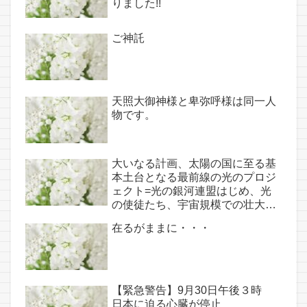
りました!!
神託あり！！
ご神託
天照大御神様と卑弥呼様は同一人
物です。
大いなる計画、太陽の国に至る基
本土台となる最前線の光のプロジ
ェクト=光の銀河連盟はじめ、光
の使徒たち、宇宙規模での壮大な
連携を経ての夏至前日までに完遂!!
在るがままに・・・
(6/26・28追記あり）
【緊急警告】9月30日午後３時
日本に迫る心臓が停止