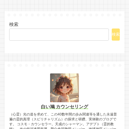
検索
検索
白い鳩 カウンセリング
（心霊）光の道を求めて、この40数年間の歩み関連等を通した永遠普
遍の霊的真理（スピリチャリズム）の探求と研鑽、実体験のブログで
す。 コスモ・カウンセラー。天成のシャーマン。アデプト（霊的教
師）。光の銀河連盟所属。聖白色同胞団メンバー。地球神庁メンバー。