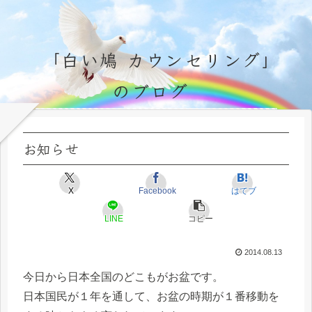
「白い鳩 カウンセリング」
のブログ
永遠不変の霊的真理の探究＆研鑽、実体験のブログ by サラ・マイトレーヤ
お知らせ
X
Facebook
はてブ
LINE
コピー
2014.08.13
今日から日本全国のどこもがお盆です。
日本国民が１年を通して、お盆の時期が１番移動を