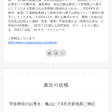
お導きにて20数年前、厳島神社・弥山の御山神社にて空海様より弟子
にしてくださる実家の元お寺再興の使命伝えられる）。2024年9.10、
東寺・金堂にて薬師如来様より肉体を持つ弟子は初めてという最初の弟
子にしてくださる。※2024.11.4、新たな略式のサラ・庵寿（天命の正
式法名は以前より薬師・空海・庵寿）宇宙名授かる（実家元お寺は、2
年前の3月再興）。2025.7.10,新たな別宇宙名 サラ・クエスト授か
る。2025.7.10記 by サラ・マイトレーヤ
ご依頼はこちらまで
https://www.yoakeniaruku.com/work/
最近の投稿
宇佐神宮のお導き、亀山にて8月天変地異ご神託