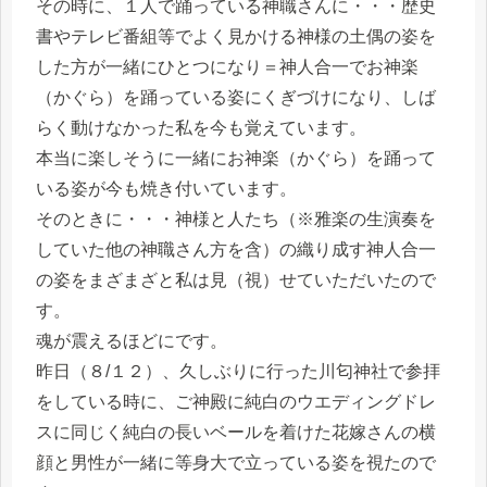
その時に、１人で踊っている神職さんに・・・歴史
書やテレビ番組等でよく見かける神様の土偶の姿を
した方が一緒にひとつになり＝神人合一でお神楽
（かぐら）を踊っている姿にくぎづけになり、しば
らく動けなかった私を今も覚えています。
本当に楽しそうに一緒にお神楽（かぐら）を踊って
いる姿が今も焼き付いています。
そのときに・・・神様と人たち（※雅楽の生演奏を
していた他の神職さん方を含）の織り成す神人合一
の姿をまざまざと私は見（視）せていただいたので
す。
魂が震えるほどにです。
昨日（８/１２）、久しぶりに行った川匂神社で参拝
をしている時に、ご神殿に純白のウエディングドレ
スに同じく純白の長いベールを着けた花嫁さんの横
顔と男性が一緒に等身大で立っている姿を視たので