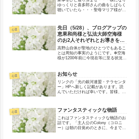
ゆっくりと喜多郎さんの曲をしばらく
聴いていたら・・・聖母マリア様が久
しぶりに顕われて・・・「（パイプ役
の）信念を貫きなさい。」と励ますよ
うに話してくださいました。な～んと
先日（5/28）、ブログアップの
なく私なりに感じていた側面的な役
心霊
恵果和尚様と弘法大師空海様
割・...
のお2人それぞれとお導きをい
ただいた人たちが自分に見合
高野山自体が聖地のひとつでもあるこ
った霊的進化の在りよう結果
とは周知の事実のようにです。✻空海
様が1200年前に今現在等に至る状況等
論(5/26）で、本格的な共同創
を見据えた天の大いなる計画等にて、
造のパイプ役を急きょ、初遂
既に終わり完了済みのお導き最前線の
行いたしました🌎✨
光のプロジェクト・・・つまり、聖地
お知らせ
心霊
のレイラインを当時、共同創造にて既
リンクの「光の銀河連盟・テラセンタ
にされていたオペレーションの紡ぎ直
ー」HPへ新しく記載があります。読
しが二十数年前、弥勒如来（旧弥勒菩
んでいただければ幸いです。皆様、ど
薩）様から当時の結果論にて、それら
うぞよろしくお願い致しま
の共同創造のパイプ役をしていただき
す。 お導きの光のプ
たいと再三に渡り協力をお願いされる
ロジェクトは、遂行に関して最低限の
も畏怖でその都度、お断りするも、ま
ファンタスティックな物語
アウトラインのみの下調べに留めてお
心霊
さか？の当時の弥勒菩薩様より耳を疑
くことが基本...
うような・・・「あなたしか、私に見
これはファンタスティックな物語のお
合う波動の人がいない」と云われて驚
話です。「主人公のColony（コロニ
愕の私が有名・著名人の方がたが、た
ー）は朝の目覚めのときに、今までも
くさんいらっしゃいますと・・・お話
振り返ってみれば時々だけど大事な局
をしたら、「共同創造のパイプ役は、
面を迎えるというか・・・そのような