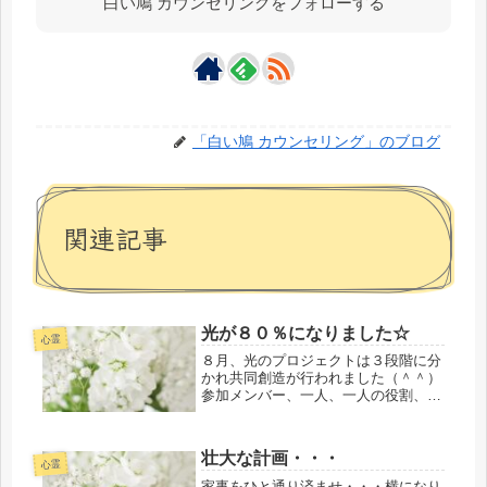
白い鳩 カウンセリングをフォローする
「白い鳩 カウンセリング」のブログ
関連記事
光が８０％になりました☆
心霊
８月、光のプロジェクトは３段階に分
かれ共同創造が行われました（＾＾）
参加メンバー、一人、一人の役割、そ
してそれぞれの核役である光のプロジ
ェクト遂行責任者の皆様方のおかげに
よりまして、無事終了することができ
壮大な計画・・・
ました。お疲れ様でした。ありがとう
心霊
ご...
家事をひと通り済ませ・・・横になり