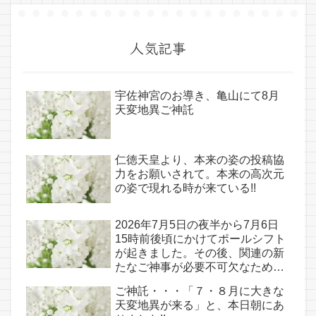
人気記事
宇佐神宮のお導き、亀山にて8月
天変地異ご神託
仁徳天皇より、本来の姿の投稿協
力をお願いされて。本来の高次元
の姿で現れる時が来ている!!
2026年7月5日の夜半から7月6日
15時前後頃にかけてポールシフト
が起きました。その後、関連の新
たなご神事が必要不可欠なため、
7月7日のお導き淡路島は日本の原
ご神託・・・「７・８月に大きな
点であり古代太陽信仰の中心点で
天変地異が来る」と、本日朝にあ
もある伊弉諾宮、他3ヵ所へのご