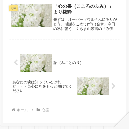
共同創造のパイプ役をされる人の波動
時期にさしかかったときにはまるでセ
「心の書（こころのふみ）」
がより本人の自分（弥勒菩薩様）にそ
ピア色の写真のようにリアルな場面...
心霊
より抜粋
れなりに見合う波動の人でない
と・・・他にはいないのです。と、何
先ずは、オーバーソウルさんにありが
度もお願いされる都度・・・にわかに
とう。感謝をこめて(^^)（合掌）今日
は信じられない今よりもっと至らない
の私に響く、くらま山叢書の「み佛の
学徒のひとりに過ぎない私に、と、本
大智」より抜粋。『近頃は情報も多く
当に本当に信じられない出来事が二十
学習する機会もたくさんあり、知識欲
数年前に青天の霹靂で私の身に起きた
も盛んで賢い人が多い。願わくば、そ
ことは今も記憶に新しいところなんで
の知識を正しく活用する智慧の光を...
す。）みたいな事がありまして、今現
在に至っています永遠普遍の霊的真理
の探究＆研鑽の学徒のひとりに過ぎな
詔（みことのり）
い私です。
あなたの魂は知っているけれ
ど・・・良心に耳をもっと傾けてく
ださい
ホーム
心霊