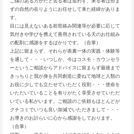
ご縁のある方がたと去る者は追わず、来る者は拒ま
ずの自然の在りようにお任せして来た経緯がありま
す。
目には見えないある前世絡み関連等が必要に応じて
気付きや学びを携えて善用されている天のお仕組み
の配剤に感謝をするばかりです。（合掌）
上記に留まらず、それらが表裏一体の実践・体験等
を通して・・・いつしか、今はコスモ・カウンセラ
ーというご相談からアドバイスに留まらず最後まで
きっちりと我が身を共同創造に委ねて地球と人類の
お役に少しでも立たせていただく役割・・・使命を
いただいていることを有りがたく享受させていただ
いている私がいます。ご相談のご依頼もほとんどが
クチコミでいつも良い加減でいただきまして・・・
お導きのお計らいに心から感謝をしております。
（合掌）