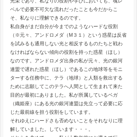
光栄であり、私なりの役割や学びにおいても、魂レ
ベルで必要不可欠な流れだったことも今だからこ
そ、私なりに理解できるのです。
私自身がまだ自分が今までのようなハードな役割
（※元々、アンドロメダ（M３１）という惑星は反省
を試みるも通用しない光と相反するものたちと戦わ
なければならない傾向の役割を持った惑星（ほし）
なのです。アンドロメダ出身の私が元々、光の銀河
連盟で遅れた惑星（ほし）であるこの地球等をモニ
ターする任務中に、テラ（地球）と人類を救出する
ために志願してこのテラへ人間として生まれて来た
目的が最初にありました。私が所属しているベガ
（織姫座）にある光の銀河連盟は先立って必要に応
じた最前線を担う役割をしています。
それゆえにハードさも否めないことをそれなりに理
解していました。しています・・・。