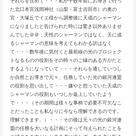
それらを含めて・・・私が十数年前にお導きで行っ
た北口本宮浅間神社（山梨・富士吉田市）の奥の
宮・大塚丘でイエ様から調整後に天成のシャーマン
になりましたと告げられた時には驚き以外ありませ
んでした＠＠；天性のシャーマンではなく、天に成
るシャーマンの意味を考えてもわかる訳はなく
て・・・数年後に気付くと最前線の光のプロジェク
トなるものの役割をその時々のご縁のある方がたと
するようになっていて・・・それらを通していつし
か自然とお導きで元々、任務していた光の銀河連盟
の役割を思い出して・・・嫌やと想っていた天成の
シャーマンの役割もいつしか返上していたよう
で・・・（その期間は様々な事柄で必要不可欠なこ
とだったことも私なりに今なら理解できるのです。
理解できます。）・・・その後は元々の光の銀河連
盟の任務を大いなる計画にそって与えられたことを