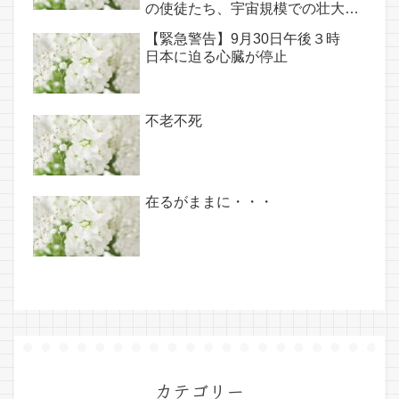
の使徒たち、宇宙規模での壮大な
連携を経ての夏至前日までに完遂!!
【緊急警告】9月30日午後３時
(6/26・28追記あり）
日本に迫る心臓が停止
不老不死
在るがままに・・・
カテゴリー