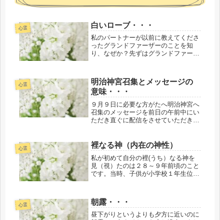
白いローブ・・・
心霊
私のパートナーが以前に教えてくださ
ったグランドファーザーのことを知
り、なぜか？先ずはグランドファーザ
ーのことを知りたくて「グランドファ
ーザー」トム・ブラウン・ジュニア
著/飛田妙子訳/徳間書店発行の絶版？
明治神宮召集とメッセージの
の古書を読み終わり・・・先月、「グ
心霊
意味・・・
ラン...
９月９日に必要な方がたへ明治神宮へ
召集のメッセージを前日の午前中にい
ただき直ぐに配信をさせていただきま
した。前夜、遅くに突然メッセージが
来て２３時過ぎて配信させていただい
た方をはじめ、１４人が早朝にも関わ
裡なる神（内在の神性）
心霊
らず、参集しました。当日、仕事があ
私が初めて自分の裡(うち）なる神を
る...
見（視）たのは２８～９年前頃のこと
です。当時、子供が小学校１年生位の
時で・・・その時は同学年の男の子２
人の友達と３人でいつものように遊ん
でいたらしいのですが・・・ちょう
朝露・・・
ど、その頃は調べてもわからない（先
心霊
輩の...
昼下がりというよりも夕方に近いのに