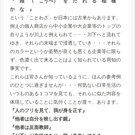
『 頭 （ こうべ） を た れ る 稲 穂
か な 』
という「ことわざ」が日本には古来からあります。
例えの個人商店から中小企業や大企業等のトップの
在りようが川上と例えられて・・・川下へと流れて
ゆき、それらの末端まで浸透していき・・・それら
のカラーというか姿勢が良くも悪くも企業等に限ら
ず、色濃く出て来ることはよく知られている周知の
事実です。
これらは皆さんが知っているように、ほんの参考例
のひとつに過ぎませんが・・・何気ない日常生活の
いつものある１コマを見ても、それらに似た内容を
体現していることに気付くことが度々、あります。
『人のフリを見て、我が身を正す』
『他者は自分を映し出す鏡』
『他者は反面教師』