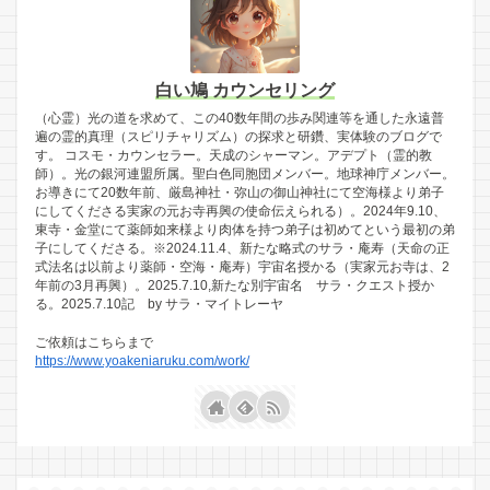
白い鳩 カウンセリング
（心霊）光の道を求めて、この40数年間の歩み関連等を通した永遠普
遍の霊的真理（スピリチャリズム）の探求と研鑽、実体験のブログで
す。 コスモ・カウンセラー。天成のシャーマン。アデプト（霊的教
師）。光の銀河連盟所属。聖白色同胞団メンバー。地球神庁メンバー。
お導きにて20数年前、厳島神社・弥山の御山神社にて空海様より弟子
にしてくださる実家の元お寺再興の使命伝えられる）。2024年9.10、
東寺・金堂にて薬師如来様より肉体を持つ弟子は初めてという最初の弟
子にしてくださる。※2024.11.4、新たな略式のサラ・庵寿（天命の正
式法名は以前より薬師・空海・庵寿）宇宙名授かる（実家元お寺は、2
年前の3月再興）。2025.7.10,新たな別宇宙名 サラ・クエスト授か
る。2025.7.10記 by サラ・マイトレーヤ
ご依頼はこちらまで
https://www.yoakeniaruku.com/work/