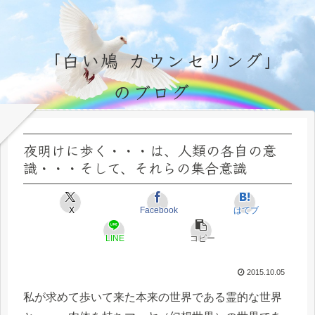
「白い鳩 カウンセリング」
のブログ
永遠不変の霊的真理の探究＆研鑽、実体験のブログ by サラ・マイトレーヤ
夜明けに歩く・・・は、人類の各自の意
識・・・そして、それらの集合意識
X
Facebook
はてブ
LINE
コピー
2015.10.05
私が求めて歩いて来た本来の世界である霊的な世界