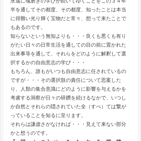
永遠に魂磨きの学びが続いてゆくことをこの３４年
半を通してその都度、その都度、知ったことは本当
に得難い光り輝く宝物だと常々、想って来たことで
もあるのです。
知らないという無知よりも・・・良くも悪くも有り
がたい日々の日常生活を通しての目の前に置かれた
出来事等を通して、それらをどのように解釈して選
択するかの自由意志の学び・・・
もちろん、誰もがいつも自由意志に任されているの
ですが・・・その選択肢の責任について思案した
り、人類の集合意識にどのように影響を与えるかを
考慮する洞察が日々の研鑽を続けるなかで、いつし
か自然とそれらの隠されていた全（すべ）ては繋が
っていることを知るに至ります。
それらは謙虚さがなければ・・・見えて来ない部分
かと想うのです。