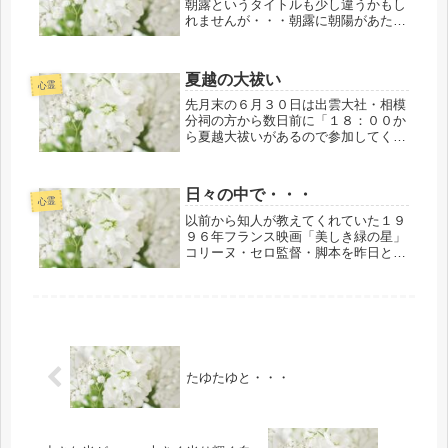
朝露というタイトルも少し違うかもし
れませんが・・・朝露に朝陽があたり
虹色に光り輝くプリズムの反射現象の
自然の在りように私が感動するときで
す。私たち、人もそうなのかな～
夏越の大祓い
（！？）と私が思うときです・・・先
心霊
日、朝...
先月末の６月３０日は出雲大社・相模
分祠の方から数日前に「１８：００か
ら夏越大祓いがあるので参加してくだ
さいね。」と声をかけてくださってい
たので参加させていただきました。当
日、行くつもりだったのですが・・・
日々の中で・・・
時間とともに迷いが私のなかで生じ
心霊
た・...
以前から知人が教えてくれていた１９
９６年フランス映画「美しき緑の星」
コリーヌ・セロ監督・脚本を昨日と今
日の2回続けて違う無料動画をやっと
観ることができました。いろいろなコ
メントも読みました・・・私にとって
は昨年のある時から・・・今は亡き母
の...
たゆたゆと・・・