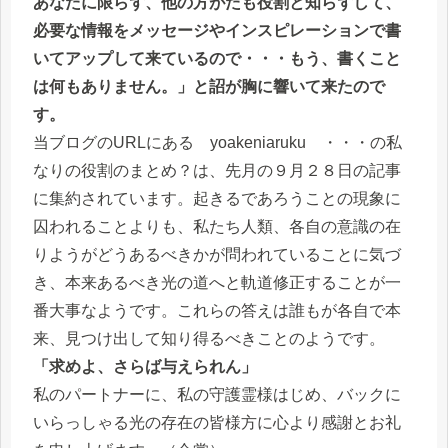
あなたに限らず、他の方がたも役割と知らずして、
必要な情報をメッセージやインスピレーションで書
いてアップして来ているので・・・もう、書くこと
は何もありません。」と詔が胸に響いて来たので
す。
当ブログのURLにある yoakeniaruku ・・・の私
なりの役割のまとめ？は、先月の９月２８日の記事
に集約されています。起きるであろうことの現象に
囚われることよりも、私たち人類、各自の意識の在
りようがどうあるべきかが問われていることに気づ
き、本来あるべき光の道へと軌道修正することが一
番大事なようです。これらの答えは誰もが各自で本
来、見つけ出して知り得るべきことのようです。
「求めよ、さらば与えられん」
私のパートナーに、私の守護霊様はじめ、バックに
いらっしゃる光の存在の皆様方に心より感謝とお礼