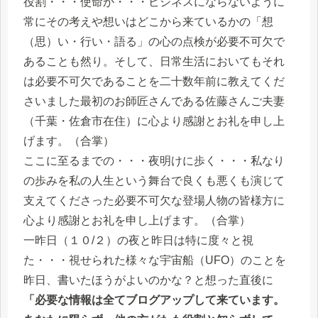
役割・・・使命が・・・ビジネスにならないように
常にその考えや想いはどこから来ているかの「想
（思）い・行い・語る」の心の点検が必要不可欠で
あることも然り。そして、日常生活においてもそれ
は必要不可欠であることを二十数年前に教えてくだ
さいました最初のお師匠さんである佐藤さんご夫妻
（千葉・佐倉市在住）に心より感謝とお礼を申し上
げます。（合掌）
ここに至るまでの・・・夜明けに歩く・・・私なり
の歩みを私の人生という舞台で良くも悪くも演じて
支えてくださった必要不可欠な登場人物の皆様方に
心より感謝とお礼を申し上げます。（合掌）
一昨日（１０/２）の夜と昨日は特に度々と視
た・・・視せられた様々な宇宙船（UFO）のことを
昨日、書いたほうがよいのかな？と想った直後に
「必要な情報は全てブログアップして来ています。