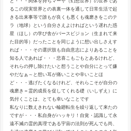
と・・・肉体を持ちマーヤ（幻想世界）の世界であ
るこの現実世界との表裏一体を通して日常生活で起
きる出来事等で誰もが良くも悪くも魂磨きをこのテ
ラ（地球）という自分さえよければという遅れた惑
星（ほし）の学び舎がバースビジョン（生まれて来
た目的等）だったことを同じように想い出しさえす
れば・・・その選択肢も自由意志によりあることを
知る人であれば・・・悲喜こもごもとあるけれど、
それらの押し除けたいと想うことや自分にとって嫌
やだなぁ～と想い耳が痛いことや辛いことほ
ど・・・逃げたくなるけれど、それらこそが自分の
魂磨き＝霊的成長を促してくれる礎（いしずえ）に
気付くことは、とても幸いなことです
私なりに数えきれない輪廻転生を繰り返して来たの
ですが・・・私自身がハッキリ！自覚・認識して永
遠不滅の霊的真理である宇宙の法則が死んでも尚、