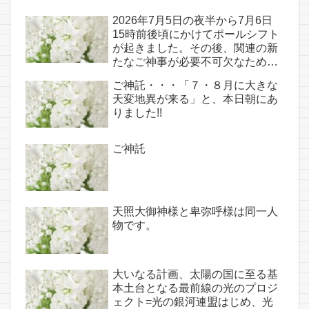
2026年7月5日の夜半から7月6日
15時前後頃にかけてポールシフト
が起きました。その後、関連の新
たなご神事が必要不可欠なため、
7月7日のお導き淡路島は日本の原
ご神託・・・「７・８月に大きな
点であり古代太陽信仰の中心点で
天変地異が来る」と、本日朝にあ
もある伊弉諾宮、他3ヵ所へのご
りました!!
神託あり！！
ご神託
天照大御神様と卑弥呼様は同一人
物です。
大いなる計画、太陽の国に至る基
本土台となる最前線の光のプロジ
ェクト=光の銀河連盟はじめ、光