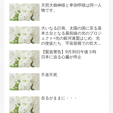
天照大御神様と卑弥呼様は同一人
物です。
大いなる計画、太陽の国に至る基
本土台となる最前線の光のプロジ
ェクト=光の銀河連盟はじめ、光
の使徒たち、宇宙規模での壮大な
連携を経ての夏至前日までに完遂!!
【緊急警告】9月30日午後３時
(6/26・28追記あり）
日本に迫る心臓が停止
不老不死
在るがままに・・・