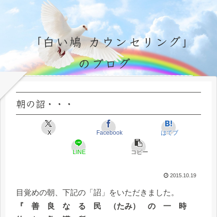
「白い鳩 カウンセリング」
のブログ
永遠不変の霊的真理の探究＆研鑽、実体験のブログ by サラ・マイトレーヤ
朝の詔・・・
X
Facebook
はてブ
LINE
コピー
2015.10.19
目覚めの朝、下記の「詔」をいただきました。
『 善 良 な る 民 （たみ） の 一 時