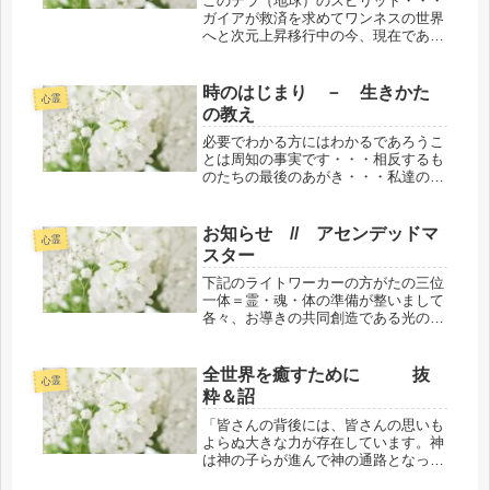
このテラ（地球）のスピリット・・・
ガイアが救済を求めてワンネスの世界
へと次元上昇移行中の今、現在である
ことは周知の事実です。友好的なたく
さんの惑星（ほし）が・・・自分さえ
よければという遅れた低い次元レベル
時のはじまり － 生きかた
心霊
のこのテラ（地球）へサポートに来て
の教え
い...
必要でわかる方にはわかるであろうこ
とは周知の事実です・・・相反するも
のたちの最後のあがき・・・私達のエ
ゴをさも当たり前のように増長させる
ようにささやき仕向ける業は本当に詐
欺師ではないかと思うほど巧妙であ
お知らせ // アセンデッドマ
心霊
る。もちろん、私自身の妥協は試練で
スター
あり...
下記のライトワーカーの方がたの三位
一体＝霊・魂・体の準備が整いまして
各々、お導きの共同創造である光のプ
ロジェクト等において秘儀のイニシェ
ーションが行われアセンデッドマスタ
ーになられましたのでご報告とご連絡
全世界を癒すために 抜
心霊
の役割をさせていただきま
粋＆詔
す。 ...
「皆さんの背後には、皆さんの思いも
よらぬ大きな力が存在しています。神
は神の子らが進んで神の通路となって
くれるのを、ひたすら待っておられま