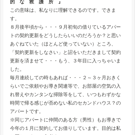
的 な 救 護 所 』
この意味は、私なりに理解できるのです。できま
す。
８月後半頃から・・・９月初旬の借りているアパー
トの契約更新をどうしたらいいのだろうか？と思い
あぐねていた（ほとんど使っていない）ところ、
「契約更新をしなさい」と詔をいただきまして契約
更新を済ませて・・・もう、３年目に入っちゃいま
した。
毎月連続しての時もあれば・・・２～３ヶ月おきく
らいでご依頼やお導き関連等で、お部屋の空気の入
れ替えやカンタンな掃除等をして、いつもわずかな
時間で帰る感じが否めない私のセカンドハウス？の
アパートです。
※同じアパートに仲間のある方（男性）もお導きで
今年の１月に契約してお借りしています。目的は私