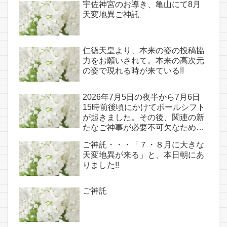
宇佐神宮のお導き、亀山にて8月
天変地異ご神託
仁徳天皇より、本来の姿の投稿協
力をお願いされて。本来の高次元
の姿で現れる時が来ている!!
2026年7月5日の夜半から7月6日
15時前後頃にかけてポールシフト
が起きました。その後、関連の新
たなご神事が必要不可欠なため、
7月7日のお導き淡路島は日本の原
ご神託・・・「７・８月に大きな
点であり古代太陽信仰の中心点で
天変地異が来る」と、本日朝にあ
もある伊弉諾宮、他3ヵ所へのご
りました!!
神託あり！！
ご神託