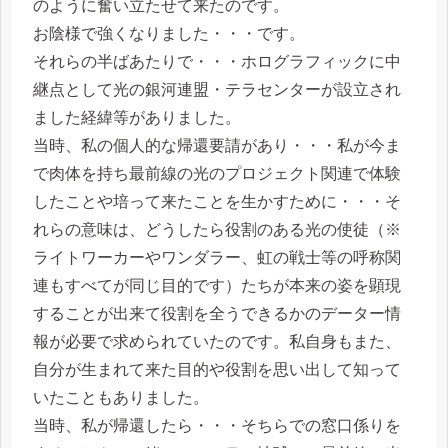
のように奮い立たせて来たのです。
お陰様で強くなりました・・・です。
それらの半ばあたりで・・・ホログラフィックに中
継点として光の銀河連盟・テラセンターが設立され
ました経緯等がありました。
当時、私の個人的な帰還要請があり・・・私が今ま
で肉体を持ち最前線の光のプロジェクト関連で体験
したことや培って来たことを生かすために・・・そ
れらの意味は、どうしたら役割のある光の使徒（※
ライトワーカーやワンダラー、虹の戦士等の呼称関
連もすべてが同じ目的です）たちが本来の姿を顕現
することが出来て役割を全うできるかのデーター情
報が必要で求められていたのです。私自身もまた、
自分が生まれて来た目的や役割を思い出して知って
いたこともありました。
当時、私が帰還したら・・・そちらでの窓口係りを