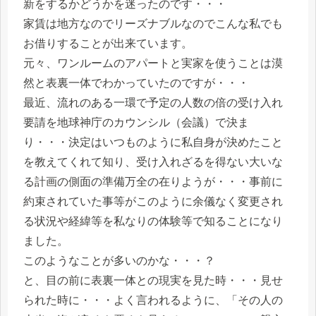
新をするかどうかを迷ったのです・・・
家賃は地方なのでリーズナブルなのでこんな私でも
お借りすることが出来ています。
元々、ワンルームのアパートと実家を使うことは漠
然と表裏一体でわかっていたのですが・・・
最近、流れのある一環で予定の人数の倍の受け入れ
要請を地球神庁のカウンシル（会議）で決ま
り・・・決定はいつものように私自身が決めたこと
を教えてくれて知り、受け入れざるを得ない大いな
る計画の側面の準備万全の在りようが・・・事前に
約束されていた事等がこのように余儀なく変更され
る状況や経緯等を私なりの体験等で知ることになり
ました。
このようなことが多いのかな・・・？
と、目の前に表裏一体との現実を見た時・・・見せ
られた時に・・・よく言われるように、「その人の