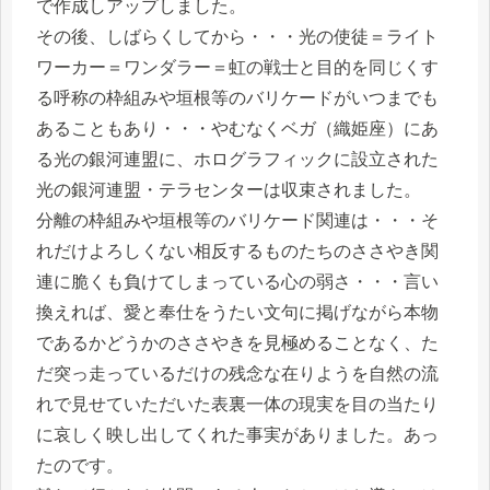
で作成しアップしました。
その後、しばらくしてから・・・光の使徒＝ライト
ワーカー＝ワンダラー＝虹の戦士と目的を同じくす
る呼称の枠組みや垣根等のバリケードがいつまでも
あることもあり・・・やむなくベガ（織姫座）にあ
る光の銀河連盟に、ホログラフィックに設立された
光の銀河連盟・テラセンターは収束されました。
分離の枠組みや垣根等のバリケード関連は・・・そ
れだけよろしくない相反するものたちのささやき関
連に脆くも負けてしまっている心の弱さ・・・言い
換えれば、愛と奉仕をうたい文句に掲げながら本物
であるかどうかのささやきを見極めることなく、た
だ突っ走っているだけの残念な在りようを自然の流
れで見せていただいた表裏一体の現実を目の当たり
に哀しく映し出してくれた事実がありました。あっ
たのです。