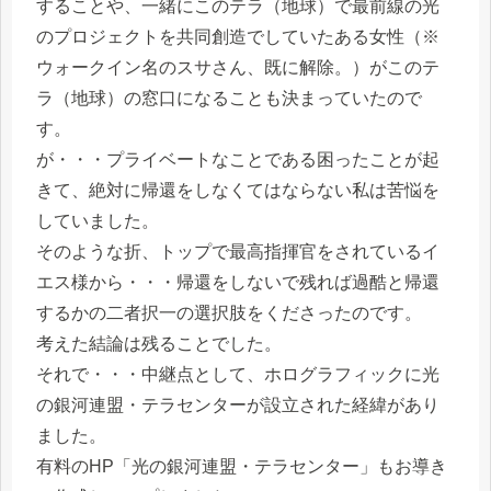
することや、一緒にこのテラ（地球）で最前線の光
のプロジェクトを共同創造でしていたある女性（※
ウォークイン名のスサさん、既に解除。）がこのテ
ラ（地球）の窓口になることも決まっていたので
す。
が・・・プライベートなことである困ったことが起
きて、絶対に帰還をしなくてはならない私は苦悩を
していました。
そのような折、トップで最高指揮官をされているイ
エス様から・・・帰還をしないで残れば過酷と帰還
するかの二者択一の選択肢をくださったのです。
考えた結論は残ることでした。
それで・・・中継点として、ホログラフィックに光
の銀河連盟・テラセンターが設立された経緯があり
ました。
有料のHP「光の銀河連盟・テラセンター」もお導き