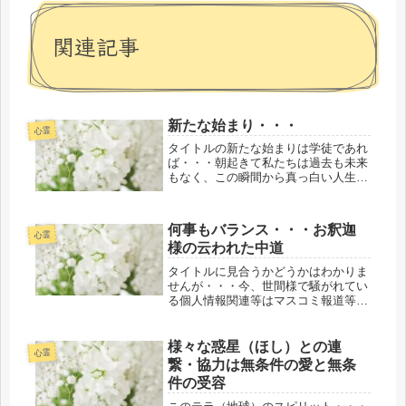
関連記事
新たな始まり・・・
心霊
タイトルの新たな始まりは学徒であれ
ば・・・朝起きて私たちは過去も未来
もなく、この瞬間から真っ白い人生の
ノートの１ページの始まりであること
は周知の事実のようにです（※これら
は続きではなく、朝起きると白紙の新
何事もバランス・・・お釈迦
たな１ページが毎日、更新されている
心霊
様の云われた中道
の...
タイトルに見合うかどうかはわかりま
せんが・・・今、世間様で騒がれてい
る個人情報関連等はマスコミ報道等で
も言われているようにかなり以前から
あったと思います。三十代になる子供
たちが小学生の頃にそろばんや空手を
様々な惑星（ほし）との連
心霊
習っていた当時に同じく今、世間様で
繋・協力は無条件の愛と無条
騒...
件の受容