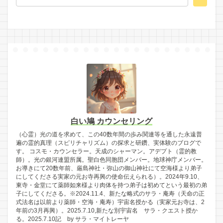
白い鳩 カウンセリング
（心霊）光の道を求めて、この40数年間の歩み関連等を通した永遠普
遍の霊的真理（スピリチャリズム）の探求と研鑽、実体験のブログで
す。 コスモ・カウンセラー。天成のシャーマン。アデプト（霊的教
師）。光の銀河連盟所属。聖白色同胞団メンバー。地球神庁メンバー。
お導きにて20数年前、厳島神社・弥山の御山神社にて空海様より弟子
にしてくださる実家の元お寺再興の使命伝えられる）。2024年9.10、
東寺・金堂にて薬師如来様より肉体を持つ弟子は初めてという最初の弟
子にしてくださる。※2024.11.4、新たな略式のサラ・庵寿（天命の正
式法名は以前より薬師・空海・庵寿）宇宙名授かる（実家元お寺は、2
年前の3月再興）。2025.7.10,新たな別宇宙名 サラ・クエスト授か
る。2025.7.10記 by サラ・マイトレーヤ