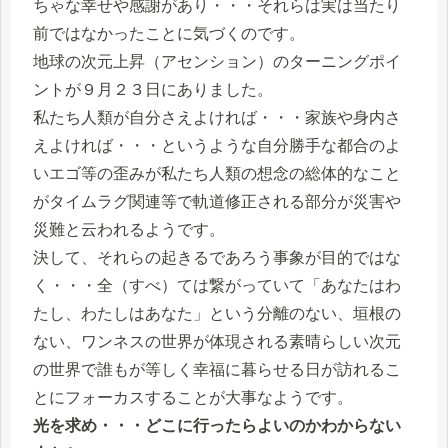
ちゃな幸せや感謝があり・・・それらは実は当たり
前ではなかったことに気づくのです。
地球の次元上昇（アセンション）のターニングポイ
ントが９月２３日にありました。
私たち人類が自分さえよければ・・・家族や身内さ
えよければ・・・というような自分勝手な都合のよ
いエゴ等の歪みが私たち人類の想念の総体的なこと
がタイムラグ関連等で軌道修正される部分が災害や
災難と云われるようです。
決して、それらの起きるであろう事象が目的ではな
く・・・全（すべ）ては繋がっていて「あなたはわ
たし、わたしはあなた」という分離のない、垣根の
ない、ワンネスの世界が体現される素晴らしい次元
の世界で誰もが等しく幸福に暮らせる日が訪れるこ
とにフォーカスすることが大事なようです。
光を求め・・・どこに行ったらよいのかわからない