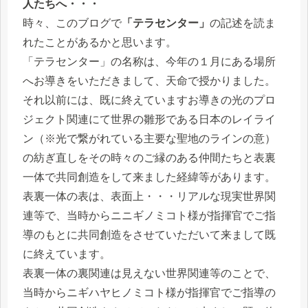
人たちへ・・・
時々、このブログで
「テラセンター」
の記述を読ま
れたことがあるかと思います。
「テラセンター」の名称は、今年の１月にある場所
へお導きをいただきまして、天命で授かりました。
それ以前には、既に終えていますお導きの光のプロ
ジェクト関連にて世界の雛形である日本のレイライ
ン（※光で繋がれている主要な聖地のラインの意）
の紡ぎ直しをその時々のご縁のある仲間たちと表裏
一体で共同創造をして来ました経緯等があります。
表裏一体の表は、表面上・・・リアルな現実世界関
連等で、当時からニニギノミコト様が指揮官でご指
導のもとに共同創造をさせていただいて来まして既
に終えています。
表裏一体の裏関連は見えない世界関連等のことで、
当時からニギハヤヒノミコト様が指揮官でご指導の