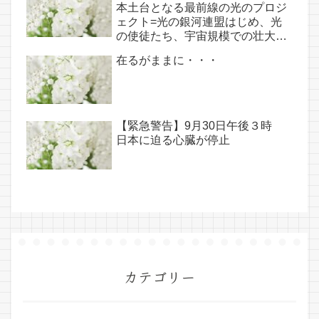
本土台となる最前線の光のプロジ
ェクト=光の銀河連盟はじめ、光
の使徒たち、宇宙規模での壮大な
連携を経ての夏至前日までに完遂!!
在るがままに・・・
(6/26・28追記あり）
【緊急警告】9月30日午後３時
日本に迫る心臓が停止
カテゴリー