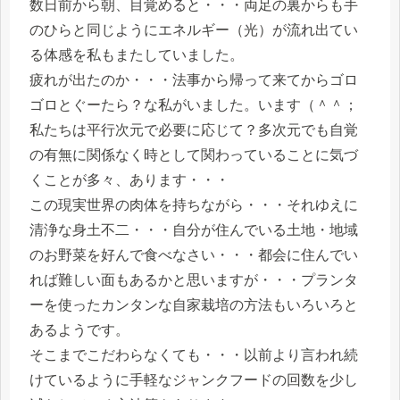
数日前から朝、目覚めると・・・両足の裏からも手
のひらと同じようにエネルギー（光）が流れ出てい
る体感を私もまたしていました。
疲れが出たのか・・・法事から帰って来てからゴロ
ゴロとぐーたら？な私がいました。います（＾＾；
私たちは平行次元で必要に応じて？多次元でも自覚
の有無に関係なく時として関わっていることに気づ
くことが多々、あります・・・
この現実世界の肉体を持ちながら・・・それゆえに
清浄な身土不二・・・自分が住んでいる土地・地域
のお野菜を好んで食べなさい・・・都会に住んでい
れば難しい面もあるかと思いますが・・・プランタ
ーを使ったカンタンな自家栽培の方法もいろいろと
あるようです。
そこまでこだわらなくても・・・以前より言われ続
けているように手軽なジャンクフードの回数を少し