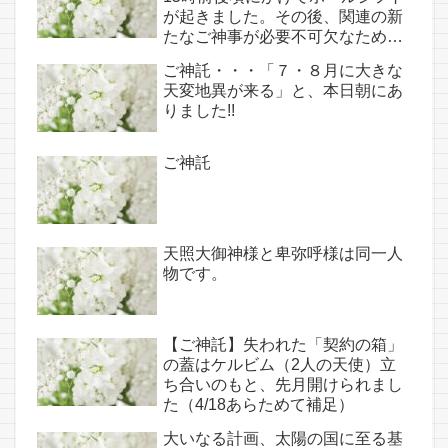
が起きました。その後、関連の新
たなご神事が必要不可欠なため、
7月7日のお導き淡路島は日本の原
ご神託・・・「７・８月に大きな
点であり古代太陽信仰の中心点で
天変地異が来る」と、本日朝にあ
もある伊弉諾宮、他3ヵ所へのご
りました!!
神託あり！！
ご神託
天照大御神様と卑弥呼様は同一人
物です。
【ご神託】失われた「契約の箱」
の蓋はケルビム（2人の天使）立
ち合いのもと、先月開けられまし
た（4/18あらためて補足）
大いなる計画、太陽の国に至る基