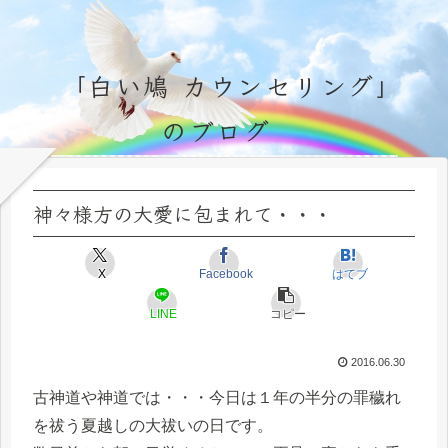
「白い鳩 カウンセリング」
のブログ
永遠不変の霊的真理の探究＆研鑽、実体験のブログ by サラ・マイトレーヤ
神々様方の大愛に包まれて・・・
X
Facebook
はてブ
LINE
コピー
2016.06.30
古神道や神道では・・・今日は１年の半分の罪穢れ
を祓う夏越しの大祓いの日です。