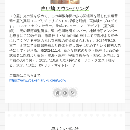
白い鳩 カウンセリング
（心霊）光の道を求めて、この40数年間の歩み関連等を通した永遠普
遍の霊的真理（スピリチャリズム）の探求と研鑽、実体験のブログで
す。 コスモ・カウンセラー。天成のシャーマン。アデプト（霊的教
師）。光の銀河連盟所属。聖白色同胞団メンバー。地球神庁メンバー。
お導きにて20数年前、厳島神社・弥山の御山神社にて空海様より弟子
にしてくださる実家の元お寺再興の使命伝えられる）。2024年9.10、
東寺・金堂にて薬師如来様より肉体を持つ弟子は初めてという最初の弟
子にしてくださる。※2024.11.4、新たな略式のサラ・庵寿（天命の正
式法名は以前より薬師・空海・庵寿）宇宙名授かる（実家元お寺は、2
年前の3月再興）。2025.7.10,新たな別宇宙名 サラ・クエスト授か
る。2025.7.10記 by サラ・マイトレーヤ
ご依頼はこちらまで
https://www.yoakeniaruku.com/work/
最近の投稿