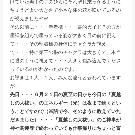
げていた両手の手のひらにそれぞれ乗っかるように
ちょうどよい大きさで小さな蓮の花が咲いているの
が視えました＠＠；
その以前に・・・聖者様・・・霊的ガイド？の方が
座禅を組んで座っている姿が大きく目の前に視え
て・・・その聖者様の身体にチャクラが視え
て・・・特に第三の眼のチャクラは大きくて、本当
に眼のように視えて・・・大きく包み込んでくださ
っているのがわかったのです。
お導きは１人、１人、みんな違うと云われています
が・・・
先日・・・６月２１日の夏至の日から今日の「夏越
しの大祓い」のエネルギー（光）は夜まで続くとい
うことですので（※詔で今、そのように教えていた
だきました）・・・「夏越しの大祓い」のご神事が
神社関連等で終わっていても仕事帰りにちょっと寄