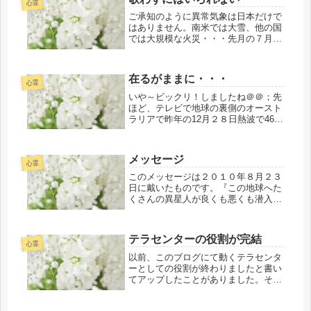
心霊
ご承知のように異常気象は日本だけで
はありません。南米では大雪、他の国
では大規模な火災・・・先月の７月２
６日（月）ご依頼の神社リトリート＆
イニシェーションでの出来事は私にと
って決して忘れることのできないリア
在るがままに・・・
ルな出来事でしたこの三十年近
心霊
く・・・...
いや～ビックリ！しましたね＠＠；先
ほど、テレビで地球の裏側のオースト
ラリアで昨年の12月２８日熱波で46.5
度の気温だったと報じられていまし
た。コアラがペットボトルの水をゴク
ゴク飲んでいる映像が映っていまし
メッセージ
た。また、同じオーストラリアで一
心霊
番...
このメッセージは２０１０年８月２３
日に戴いたものです。『この地球へた
くさんの異星人が良くも悪くも潜入し
ています。善くないほうの異星人がこ
の地球の人間の心を蝕んでいます。そ
のためにあなた（サラ）の〇〇要請を
テラセンターの役割が完結
しました。あなたはこの地球における
心霊
パ...
以前、このブログにて動くテラセンタ
ーとしての役割が終わりましたと書い
てアップしたことがありました。その
後・・・実はまだ完結していなかった
ことが詔で教えられて知ったので