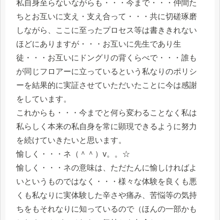
私自身至らないながらも・・・今まで・・・仲間た
ちとお互いに支え・支え合って・・・共に切磋琢磨
しながら、ここに至ったプロセス等は書ききれない
ほどにありますが・・・お互いに先生であり生
徒・・・お互いにドングリの背くらべで・・・誰も
が同じフロアーに立っているという私なりのポリシ
ーを結果的に実証させていただいたことに今は感謝
をしています。
これからも・・・今までと何ら変わることなく私は
私らしく本来の私自身を常に顕現できるように努力
を続けていきたいと思います。
愉しく・・・ネ（＾＾）v。。☆
愉しく・・・ネの意味は、ただたんに愉しければよ
いというものではなく・・・様々な体験を良くも悪
くも私なりに実体験した辛さや痛み、苦悩等の気持
ちをもそれなりに知っているので（ほんの一部かも