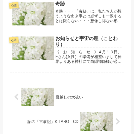
す・・・が・・・そのほうが何かと好
奇跡
都合なので（リスク回避のためにも）
心霊
そのま...
奇跡・・・「奇跡」は、私たち人が想
うような出来事とは必ずしも一致する
とは限らない・・・想像し得ない形で
リアルに現実化するようです。もしか
したら・・・私（たち）が気づかない
だけであって「奇跡」は日常茶飯事的
お知らせと宇宙の理（ことわ
に何事もないように自然と一体化され
心霊
り）
数...
《 お 知 ら せ 》４月１３日、
Eさん(女性）の準備が相整いまして神
界よりある神社にて白隠禅師様が必要
に応じてウォークインされることにな
りました。ウォークイン名は 白（は
く）さんです。Eさんこと白さんは
元々、白隠禅師様が白隠禅師様になる
以...
夏越しの大祓い
詔の「古事記」KITARO CD