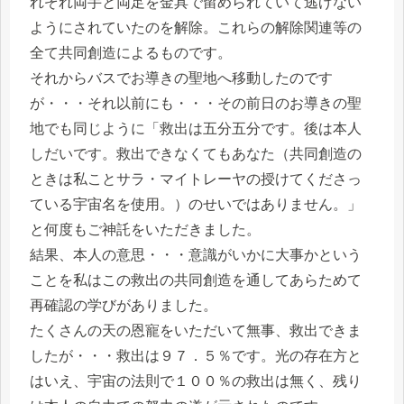
れぞれ両手と両足を金具で留められていて逃げない
ようにされていたのを解除。これらの解除関連等の
全て共同創造によるものです。
それからバスでお導きの聖地へ移動したのです
が・・・それ以前にも・・・その前日のお導きの聖
地でも同じように「救出は五分五分です。後は本人
しだいです。救出できなくてもあなた（共同創造の
ときは私ことサラ・マイトレーヤの授けてくださっ
ている宇宙名を使用。）のせいではありません。」
と何度もご神託をいただきました。
結果、本人の意思・・・意識がいかに大事かという
ことを私はこの救出の共同創造を通してあらためて
再確認の学びがありました。
たくさんの天の恩寵をいただいて無事、救出できま
したが・・・救出は９７．５％です。光の存在方と
はいえ、宇宙の法則で１００％の救出は無く、残り