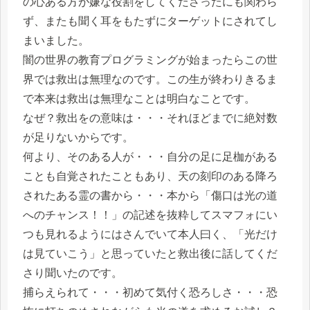
の心ある方が嫌な役割をしてくださったにも関わら
ず、またも聞く耳をもたずにターゲットにされてし
まいました。
闇の世界の教育プログラミングが始まったらこの世
界では救出は無理なのです。この生が終わりきるま
で本来は救出は無理なことは明白なことです。
なぜ？救出をの意味は・・・それほどまでに絶対数
が足りないからです。
何より、そのある人が・・・自分の足に足枷がある
ことも自覚されたこともあり、天の刻印のある降ろ
されたある霊の書から・・・本から「傷口は光の道
へのチャンス！！」の記述を抜粋してスマフォにい
つも見れるようにはさんでいて本人曰く、「光だけ
は見ていこう」と思っていたと救出後に話してくだ
さり聞いたのです。
捕らえられて・・・初めて気付く恐ろしさ・・・恐