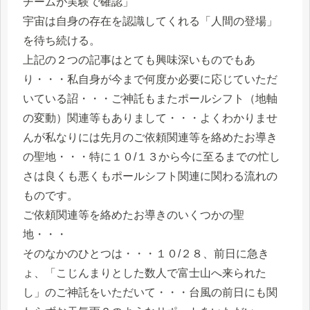
チームが実験で確認」
宇宙は自身の存在を認識してくれる「人間の登場」
を待ち続ける。
上記の２つの記事はとても興味深いものでもあ
り・・・私自身が今まで何度か必要に応じていただ
いている詔・・・ご神託もまたポールシフト（地軸
の変動）関連等もありまして・・・よくわかりませ
んが私なりには先月のご依頼関連等を絡めたお導き
の聖地・・・特に１０/１３から今に至るまでの忙し
さは良くも悪くもポールシフト関連に関わる流れの
ものです。
ご依頼関連等を絡めたお導きのいくつかの聖
地・・・
そのなかのひとつは・・・１０/２８、前日に急き
ょ、「こじんまりとした数人で富士山へ来られた
し」のご神託をいただいて・・・台風の前日にも関