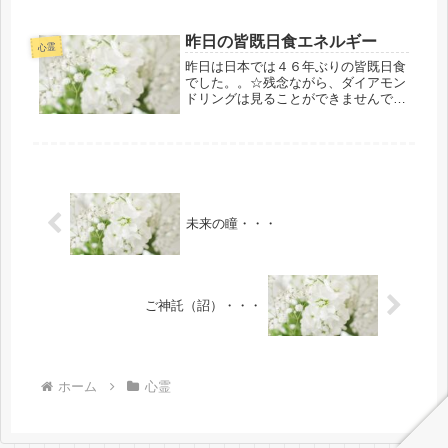
朝のある方がたへのサポートの詔（み
ことのり）関連もありますが・・・や
昨日の皆既日食エネルギー
はり、人は・・・誰もが自分の弱い部
心霊
分を...
昨日は日本では４６年ぶりの皆既日食
でした。。☆残念ながら、ダイアモン
ドリングは見ることができませんでし
たがご依頼の神社リトリート＆イニシ
ェーションの出雲大社・相模分祠の境
内で日食を見ることができました。境
内のある場所もよりエネルギーが素晴
ら...
未来の瞳・・・
ご神託（詔）・・・
ホーム
心霊