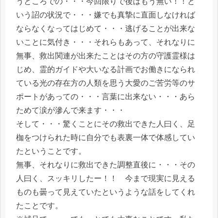
うところでの・・・今回限りで後はもう無い！！と
いう詔の状況で・・・嫌でも真摯に直面しなければ
ならなくなってはじめて・・・逃げることが出来な
いことに気付き・・・それらもあって、それなりに
無事、救出関連が出来たことはその方の守護霊様は
じめ、霊的ガイドや大いなる計画でお働きになられ
ている光の存在方の人類を思う大愛のご苦労等のサ
ポートがあっての・・・言葉に出来ない・・・あら
ためて涙が滲んで来ます・・・
そして・・・驚くことにその救出できた人曰く、足
枷をつけられた時に自分でも表裏一体で体感してい
たということです。
無事、それなりに救出できた調整直後に・・・その
人曰く、スッキリしたー！！ 今まで現実に見える
ものも曇って見えていたというような話をしてくれ
たことです。