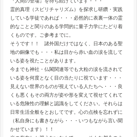
『人間の登場』を待ち続けています・・・
霊的真理（スピリチャリズム）を探求し研鑽・実践
している学徒であれば・・・必然的に表裏一体の霊
的なことと関りのある学問的に量子力学にたどり着
くものです。ご参考までに。
そうです！！ 諸外国だけではなく、日本のある聖
地の銅像でも・・・私は目から赤い血の涙を流して
いる姿を視たことがあります。
今までも神社・仏閣関連等でも大粒の涙を流されて
いる姿を何度となく目の当たりに視ています・・・
見えない世界のものが視えている人たちへ・・・良
くも悪くもその両方が姿や形を変えて視せてくれて
いる危険性の理解と認識をしてください。それらは
日常生活全般をとおしてです。心の点検を忘れずに
（私自身にも書きながら・・・いつもながら言い聞
かせています）！！