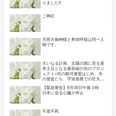
りました!!
神託あり！！
ご神託
天照大御神様と卑弥呼様は同一人
物です。
大いなる計画、太陽の国に至る基
本土台となる最前線の光のプロジ
ェクト=光の銀河連盟はじめ、光
の使徒たち、宇宙規模での壮大な
連携を経ての夏至前日までに完遂!!
【緊急警告】9月30日午後３時
(6/26・28追記あり）
日本に迫る心臓が停止
不老不死