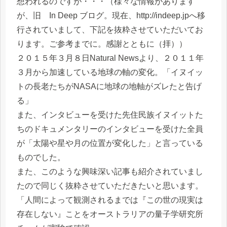
想われるのですが・・・（様々な情報があります
が、旧 In Deep ブログ。現在、http://indeep.jpへ移
行されていまして、下記を抜粋させていただいてお
ります。ご参考までに。感謝とともに（拝））
２０１５年３月８日Natural Newsより、２０１１年
３月から加速している地球の軸の変化。「イヌイッ
トの長老たちがNASAに地球の地軸がズレたと告げ
る」
また、インタビューを受けた先住民族イヌイットた
ちのドキュメンタリーのインタビューを受けた全員
が「太陽や星や月の位置が変化した」と言っている
ものでした。
また、このような興味深い記事も紹介されていまし
たので同じく抜粋させていただきたいと思います。
「人間によって観測されるまでは『この世の現実は
存在しない』ことをオーストラリアの量子学研究所