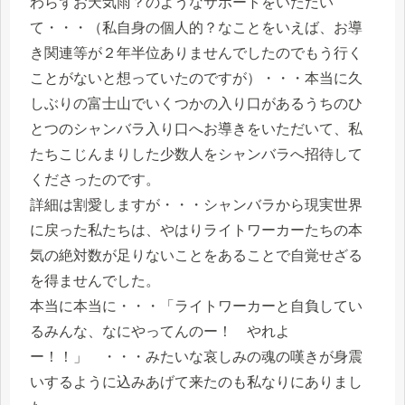
わらずお天気雨？のようなサポートをいただい
て・・・（私自身の個人的？なことをいえば、お導
き関連等が２年半位ありませんでしたのでもう行く
ことがないと想っていたのですが）・・・本当に久
しぶりの富士山でいくつかの入り口があるうちのひ
とつのシャンバラ入り口へお導きをいただいて、私
たちこじんまりした少数人をシャンバラへ招待して
くださったのです。
詳細は割愛しますが・・・シャンバラから現実世界
に戻った私たちは、やはりライトワーカーたちの本
気の絶対数が足りないことをあることで自覚せざる
を得ませんでした。
本当に本当に・・・「ライトワーカーと自負してい
るみんな、なにやってんのー！ やれよ
ー！！」 ・・・みたいな哀しみの魂の嘆きが身震
いするように込みあげて来たのも私なりにありまし