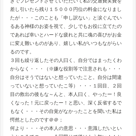
きでプレゼントさせていただいて私の交通費実費を
差し引いたら残り１５０００円位の料金になりまし
たが・・・このことも「申し訳ない」と涙ぐんでい
るある神様のお姿を視て、少しでもお役に立てたの
であれば幸いとハードな疲れと共に魂の喜びがお金
に変え難いものがあり、嬉しい私がいつもながらい
るのです。
３回も繰り返したその人曰く、自分ではまったくわ
からなく・・・（※嫌な役割等で注意されも・・・
自分はそうではないと想っていたこと。自分は間違
っていないと想っていたこ等）・・・１回目、２回
目の救出の後もな～んと、本人曰く、やったー！良
くなった！元に戻ったー！と思い、深く反省するで
もなく・・・その自覚がなかったことを聞いた私は
愕然としたのです＠＠；
何より・・・その本人の意思・・・意識しだいとい