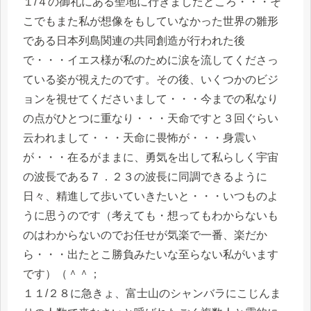
１/４の御礼にある聖地に行きましたところ・・・そ
こでもまた私が想像をもしていなかった世界の雛形
である日本列島関連の共同創造が行われた後
で・・・イエス様が私のために涙を流してくださっ
ている姿が視えたのです。その後、いくつかのビジ
ョンを視せてくださいまして・・・今までの私なり
の点がひとつに重なり・・・天命ですと３回ぐらい
云われまして・・・天命に畏怖が・・・身震い
が・・・在るがままに、勇気を出して私らしく宇宙
の波長である７．２３の波長に同調できるように
日々、精進して歩いていきたいと・・・いつものよ
うに思うのです（考えても・想ってもわからないも
のはわからないのでお任せが気楽で一番、楽だか
ら・・・出たとこ勝負みたいな至らない私がいます
です）（＾＾；
１１/２８に急きょ、富士山のシャンバラにこじんま