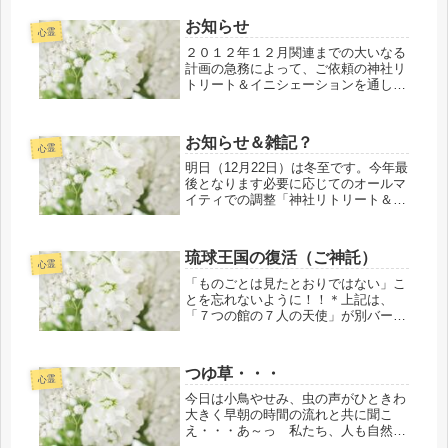
絡させていただきます。A.M アト
ム・観音 さん ← 旧 A.M
お知らせ
アトム さん１月９日、いくつかの
心霊
お...
２０１２年１２月関連までの大いなる
計画の急務によって、ご依頼の神社リ
トリート＆イニシェーションを通し
て、役割や必要に応じての調整後等に
「黄金の冠（かんむり）」を授かって
いた方がたへ共同創造のパイプ役及び
お知らせ＆雑記？
ウォークイン関連にて「黄金の冠」が
心霊
波動...
明日（12月22日）は冬至です。今年最
後となります必要に応じてのオールマ
イティでの調整「神社リトリート＆イ
ニシェーション」をご神託にて12月22
日限定で受け付けております。1日限
りとなります。彡それなりに準備が整
琉球王国の復活（ご神託）
ました方がたへ、「古代神聖幾...
心霊
「ものごとは見たとおりではない」こ
とを忘れないように！！＊上記は、
「７つの館の７人の天使」が別バージ
ョンで。テレサコーリー著/野津智子
訳/KKベストセラーズ発行より抜粋。
内容は、リーキャロル著の降ろされた
つゆ草・・・
「クライオン ジャーニー・ホーム
心霊
マ...
今日は小鳥やせみ、虫の声がひときわ
大きく早朝の時間の流れと共に聞こ
え・・・あ～っ 私たち、人も自然の
一部なんだとあらためて思うのです。