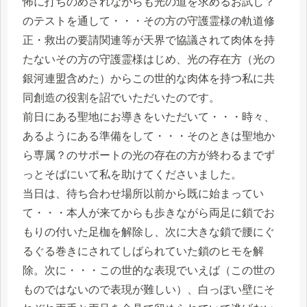
怖に打ちのめされながらも光の道を求めるお試し？
のテストを通して・・・その方の守護霊様の軌道修
正・救出の要請関連等が天界で協議されて肉体を持
たないその方の守護霊様はじめ、光の存在方（光の
銀河連盟含めた）からこの世的な肉体を持つ私に共
同創造の役割を詔でいただいたのです。
前日にある聖地にお導きをいただいて・・・時々、
あるようにある準備をして・・・そのときは聖地か
ら専属？のサポートの光の存在の方が終わるまでず
っとそばにいて私を助けてくださいました。
当日は、待ち合わせ場所以前から既に始まってい
て・・・本人が来てからも歩きながら両足に鎖でお
もりの付いた足枷を解除し、次に大きな鎖で腰にぐ
るぐる巻きにされてしばられていた鎖のヒモを解
除。次に・・・この世的な表現でいえば（この世の
ものではないので表現が難しい）、白っぽい壁にそ