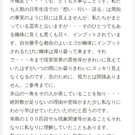
※補足で・・・でも、とても大事なことです。私た
ち人類の日常生活での「想い・行い・語る」は周知
の事実のように目には見えませんが、私たちがまと
っている霊衣と云いますが・・・そのひとつでもあ
る幽体に良くも悪くも日々、インプットされていま
す。自分勝手な都合のよいエゴが幽体にインプット
されるたびに幽体は濁り曇って来ます。それ
で・・・今まで現実世界の景色等がきれいに見えて
いたはずがいつの間にか曇りきれいにスッキリ見え
なくなるのです。念のために、視力とは関係ありま
せん。ご参考までに。
氷山の一角をその人が表していることを知り・・・
絶対数が足りないの理由や意味がまた少し私なりに
わかり学ばせていただいたのだと思うのです。
幸島の１００匹目サル現象関連等があることもそれ
なりに私なりに理解していたこともあります。