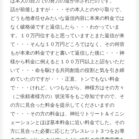
は本人の自力での努力の道が示されたのです。
話が前後しますが・・・その本人とのやり取りで、
どうも他者任せみたいな返信内容に本来の料金では
なく破格値ですと返信したら・・・わかっていま
す。１０万円位すると思っていますとまた返信が来
て・・・そんな１０万円どころではなく、その何倍
もが本来の料金ですと書いて返信した後に・・・神
様から料金に例えると１００万円以上と詔をいただ
いて・・・命を駆ける共同創造の役割と気を引き締
めていたのですが・・・正直、トンでもない料金
で・・・けれど、いつもながら、神様方はその方々
（ご依頼者様方の）状況等をもご存知ですので、そ
の方に見合った料金を提示してくださいますの
で・・・その方の料金は、神社リトリート＆イニシ
ェーションとほぼ基本料金に近い料金でした。その
方に見合った必要に応じたブレスレット３つをお導