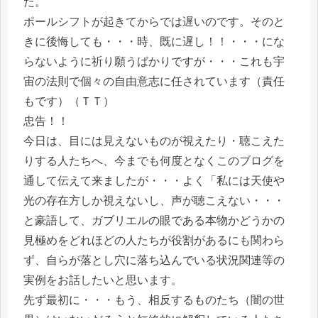
た。
ポールシフトが起きてからでは遅いのです。そのと
きに後悔しても・・・時、既に遅し！！・・・にな
らないように祈り願うばかりですが・・・これも宇
宙の法則で個々の自由意志に任されています（責任
もです）（ＴＴ）
忠告！！
今日は、目には見えないものが視えたり・聴こえた
りする人たちへ、今までも何度となくこのブログを
通して伝えて来ましたが・・・よく「私には天使や
光の存在方しか視えないし、声が聴こえない・・・
と豪語して、ガブリエルの眼である本物かどうかの
見極めをどれほどの人たちが役割があるにも関わら
ず、自らが落とし穴に落ち込んでいる状況関連等の
実例をお話したいと思います。
先ず最初に・・・もう、相反するものたち（闇の世