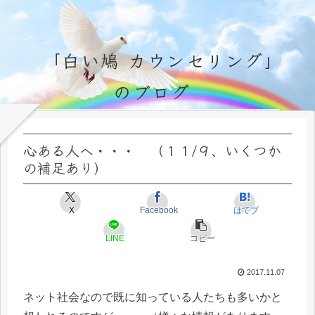
「白い鳩 カウンセリング」
のブログ
永遠不変の霊的真理の探究＆研鑽、実体験のブログ by サラ・マイトレーヤ
心ある人へ・・・ （１１/９、いくつか
の補足あり）
X
Facebook
はてブ
LINE
コピー
2017.11.07
ネット社会なので既に知っている人たちも多いかと