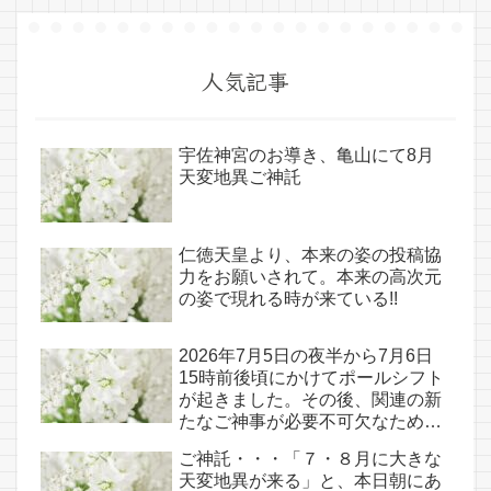
人気記事
宇佐神宮のお導き、亀山にて8月
天変地異ご神託
仁徳天皇より、本来の姿の投稿協
力をお願いされて。本来の高次元
の姿で現れる時が来ている!!
2026年7月5日の夜半から7月6日
15時前後頃にかけてポールシフト
が起きました。その後、関連の新
たなご神事が必要不可欠なため、
7月7日のお導き淡路島は日本の原
ご神託・・・「７・８月に大きな
点であり古代太陽信仰の中心点で
天変地異が来る」と、本日朝にあ
もある伊弉諾宮、他3ヵ所へのご