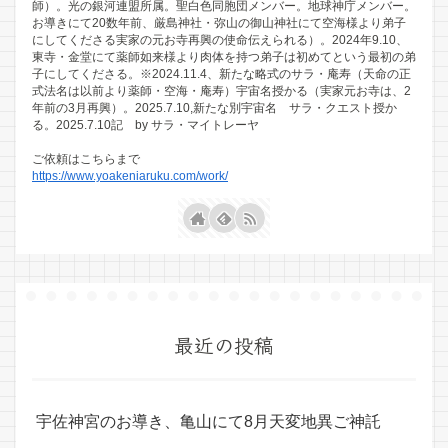
師）。光の銀河連盟所属。聖白色同胞団メンバー。地球神庁メンバー。
お導きにて20数年前、厳島神社・弥山の御山神社にて空海様より弟子
にしてくださる実家の元お寺再興の使命伝えられる）。2024年9.10、
東寺・金堂にて薬師如来様より肉体を持つ弟子は初めてという最初の弟
子にしてくださる。※2024.11.4、新たな略式のサラ・庵寿（天命の正
式法名は以前より薬師・空海・庵寿）宇宙名授かる（実家元お寺は、2
年前の3月再興）。2025.7.10,新たな別宇宙名 サラ・クエスト授か
る。2025.7.10記 by サラ・マイトレーヤ
ご依頼はこちらまで
https://www.yoakeniaruku.com/work/
最近の投稿
宇佐神宮のお導き、亀山にて8月天変地異ご神託