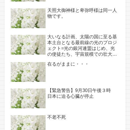
天照大御神様と卑弥呼様は同一人
物です。
大いなる計画、太陽の国に至る基
本土台となる最前線の光のプロジ
ェクト=光の銀河連盟はじめ、光
の使徒たち、宇宙規模での壮大な
連携を経ての夏至前日までに完遂!!
在るがままに・・・
(6/26・28追記あり）
【緊急警告】9月30日午後３時
日本に迫る心臓が停止
不老不死