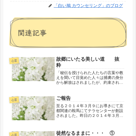
「白い鳩 カウンセリング」のブログ
関連記事
故郷にいたる美しい道 抜
心霊
粋
「秘伝を授けられた人たちの言葉や教
えを聞いて目覚めた人々は捕虜の身分
から解放はされましたが、約束された
ミルクと蜂蜜で満ちあふれた国にたど
り着いたわけではありません。まだ、
荒野にいるのです。今日、多くの人た
ご報告
心霊
ちがそのような荒野をさ迷い歩いてい
至る２０１４年３月９にお導きにて京
ま...
都関連の鞍馬にてテラセンターが創設
されました。昨日の２０１４年３月２
３日１４：３０を以（も）って終了を
いたしました。それらに伴ないまし
て、私こと宇宙名サラ・マイトレーヤ
徒然なるままに・・・ ①
の代表の役割任命も終了いたしまし
心霊