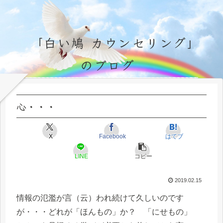
「白い鳩 カウンセリング」
のブログ
永遠不変の霊的真理の探究＆研鑽、実体験のブログ by サラ・マイトレーヤ
心・・・
X
Facebook
はてブ
LINE
コピー
2019.02.15
情報の氾濫が言（云）われ続けて久しいのです
が・・・どれが「ほんもの」か？ 「にせもの」