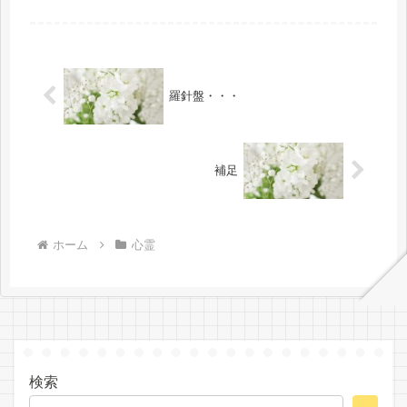
然に倣い敬い溶け合い一体となり歩い
たいと再三に渡り協力をお願いされる
てゆきたいと私なりの歩を少しずつ紆
も畏怖でその都度、お断りするも、ま
余曲折しながらスパイラルで学んでい
さか？の当時の弥勒菩薩様より耳を疑
る...
うような・・・「あなたしか、私に見
合う波動の人がいない」と云われて驚
愕の私が有名・著名人の方がたが、た
羅針盤・・・
くさんいらっしゃいますと・・・お話
をしたら、「共同創造のパイプ役は、
共同創造のパイプ役をされる人の波動
がより本人の自分（弥勒菩薩様）にそ
れなりに見合う波動の人でない
補足
と・・・他にはいないのです。と、何
度もお願いされる都度・・・にわかに
は信じられない今よりもっと至らない
学徒のひとりに過ぎない私に、と、本
当に本当に信じられない出来事が二十
ホーム
心霊
数年前に青天の霹靂で私の身に起きた
ことは今も記憶に新しいところなんで
す。）みたいな事がありまして、今現
在に至っています永遠普遍の霊的真理
の探究＆研鑽の学徒のひとりに過ぎな
い私です。
検索