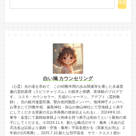
検索
白い鳩 カウンセリング
（心霊）光の道を求めて、この40数年間の歩み関連等を通した永遠普
遍の霊的真理（スピリチャリズム）の探求と研鑽、実体験のブログで
す。 コスモ・カウンセラー。天成のシャーマン。アデプト（霊的教
師）。光の銀河連盟所属。聖白色同胞団メンバー。地球神庁メンバー。
お導きにて20数年前、厳島神社・弥山の御山神社にて空海様より弟子
にしてくださる実家の元お寺再興の使命伝えられる）。2024年9.10、
東寺・金堂にて薬師如来様より肉体を持つ弟子は初めてという最初の弟
子にしてくださる。※2024.11.4、新たな略式のサラ・庵寿（天命の正
式法名は以前より薬師・空海・庵寿）宇宙名授かる（実家元お寺は、2
年前の3月再興）。2025.7.10,新たな別宇宙名 サラ・クエスト授か