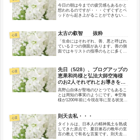
た。以...
今日の朝は今までの疲労感もあるかと
想われるのですが・・・ぐずぐずとベ
ッドから起き上がることができない私
がいました・・・そういえば・・・今
回の日帰りお導き関連等での帰り、新
幹線の指定席も間違って座ってしまっ
太古の叡智 抜粋
ていた私がいたのですよ・・・ネ（恥
心霊
ず...
「生命にはそれぞれ、善、悪と呼ばれ
ている２つの側面があります。善の側
面ではキリストの指導のもとに多くの
存在が働いています。他方、悪、また
は『闇の天使』と呼ばれている多くの
ものも存在しています。彼らの仕事は
先日（5/28）、ブログアップの
『光の天使』のものとは違いますが、
心霊
恵果和尚様と弘法大師空海様
そ...
のお2人それぞれとお導きをい
ただいた人たちが自分に見合
高野山自体が聖地のひとつでもあるこ
った霊的進化の在りよう結果
とは周知の事実のようにです。✻空海
様が1200年前に今現在等に至る状況等
論(5/26）で、本格的な共同創
を見据えた天の大いなる計画等にて、
造のパイプ役を急きょ、初遂
既に終わり完了済みのお導き最前線の
行いたしました🌎✨
光のプロジェクト・・・つまり、聖地
則天去私・・・
心霊
のレイラインを当時、共同創造にて既
タイトルは、日本人の精神風土を熟成
にされていたオペレーションの紡ぎ直
してきた原点で、夏目漱石の晩年の至
しが二十数年前、弥勒如来（旧弥勒菩
言の教えで有名な言葉です。則天去私
薩）様から当時の結果論にて、それら
（そくてんきょし）・・・私自身も自
の共同創造のパイプ役をしていただき