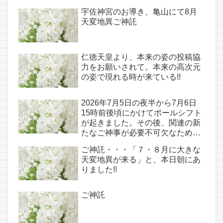
宇佐神宮のお導き、亀山にて8月
天変地異ご神託
仁徳天皇より、本来の姿の投稿協
力をお願いされて。本来の高次元
の姿で現れる時が来ている!!
2026年7月5日の夜半から7月6日
15時前後頃にかけてポールシフト
が起きました。その後、関連の新
たなご神事が必要不可欠なため、
7月7日のお導き淡路島は日本の原
ご神託・・・「７・８月に大きな
点であり古代太陽信仰の中心点で
天変地異が来る」と、本日朝にあ
もある伊弉諾宮、他3ヵ所へのご
りました!!
神託あり！！
ご神託