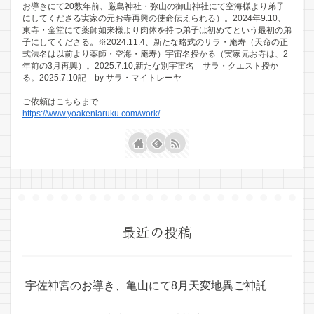
お導きにて20数年前、厳島神社・弥山の御山神社にて空海様より弟子
にしてくださる実家の元お寺再興の使命伝えられる）。2024年9.10、
東寺・金堂にて薬師如来様より肉体を持つ弟子は初めてという最初の弟
子にしてくださる。※2024.11.4、新たな略式のサラ・庵寿（天命の正
式法名は以前より薬師・空海・庵寿）宇宙名授かる（実家元お寺は、2
年前の3月再興）。2025.7.10,新たな別宇宙名 サラ・クエスト授か
る。2025.7.10記 by サラ・マイトレーヤ
ご依頼はこちらまで
https://www.yoakeniaruku.com/work/
最近の投稿
宇佐神宮のお導き、亀山にて8月天変地異ご神託