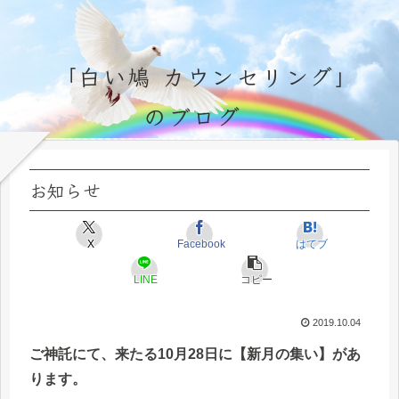
「白い鳩 カウンセリング」
のブログ
永遠不変の霊的真理の探究＆研鑽、実体験のブログ by サラ・マイトレーヤ
お知らせ
X
Facebook
はてブ
LINE
コピー
2019.10.04
ご神託にて、来たる10月28日に【新月の集い】があ
ります。