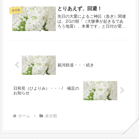
間＆友達たち＝同胞たちに、それらの
役割が目には見えない霊的な世界が先
とりあえず、回避！
行しますので事前にお伝えするという
未分類
使命...
先日の大愛によるご神託（急ぎ）関連
は、2/1の朝「（大惨事が起きるであ
ろう地震）、本番です」と日付が変わ
るまで・・・いいえ、私たちなりに降
ろされた度重なるわかっていたことは
1/23から本番です！の2/1の朝に至る
まで「もうすぐ（地震が起きる...
銀河鉄道・・・続き
日和見（ひよりみ）・・・/ 補足の
お知らせ
ホーム
未分類