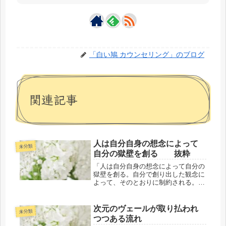
「白い鳩 カウンセリング」のブログ
関連記事
人は自分自身の想念によって
未分類
自分の獄壁を創る 抜粋
「人は自分自身の想念によって自分の
獄壁を創る。自分で創り出した観念に
よって、そのとおりに制約される。あ
なたたちの創り出す観念のなかで最大
のものでさえ、実は一個の制約でしか
ないのである。問題は、生命とは何か
次元のヴェールが取り払われ
未分類
と論（あげつら）うことではなく、こ
つつある流れ
れ...