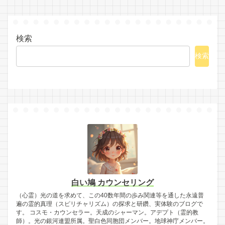
検索
検索
白い鳩 カウンセリング
（心霊）光の道を求めて、この40数年間の歩み関連等を通した永遠普
遍の霊的真理（スピリチャリズム）の探求と研鑽、実体験のブログで
す。 コスモ・カウンセラー。天成のシャーマン。アデプト（霊的教
師）。光の銀河連盟所属。聖白色同胞団メンバー。地球神庁メンバー。