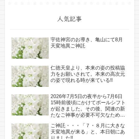
人気記事
宇佐神宮のお導き、亀山にて8月
天変地異ご神託
仁徳天皇より、本来の姿の投稿協
力をお願いされて。本来の高次元
の姿で現れる時が来ている!!
2026年7月5日の夜半から7月6日
15時前後頃にかけてポールシフト
が起きました。その後、関連の新
たなご神事が必要不可欠なため、
7月7日のお導き淡路島は日本の原
ご神託・・・「７・８月に大きな
点であり古代太陽信仰の中心点で
天変地異が来る」と、本日朝にあ
もある伊弉諾宮、他3ヵ所へのご
りました!!