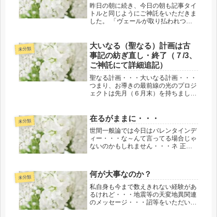
昨日の朝に続き、今日の朝も記事タイ
トルと同じようにご神託をいただきま
した。 「ヴェールが取り払われつつ
ある流れ」のご神託をいただきまし
た。 また、必要な人たちへ伝える役
目が私にあることもお話してください
大いなる（聖なる）計画は古
未分類
ました。 様々な事が個人をはじめ、
事記の紡ぎ直し・終了（７/3、
国や...
ご神託にて詳細追記）
聖なる計画・・・大いなる計画・・・
つまり、お導きの最前線の光のプロジ
ェクトは先月（６月末）を持ちまして
全て終了いたしました。終わりまし
た。 2021年７月3日、ご神託にて詳細
の追記 2021年6月22日 予ねてより先
在るがままに・・・
未分類
延ばし（個人はじめ、前世...
世間一般論では今日はバレンタインデ
ィー・・・な～んて言ってる場合じゃ
ないのかもしれません・・・ネ 正直
にいえば、そうなのかもしれませ
ん・・・ネ 結果論としてです
が・・・お導きで昨年の１１月のある
何が大事なのか？
日にミッションでひとり行き（服装も
未分類
指定。これら...
私自身も今まで数えきれない経験があ
るけれど・・・地震等の天変地異関連
のメッセージ・・・詔等をいただい
て、その時々のご縁のあった・ある仲