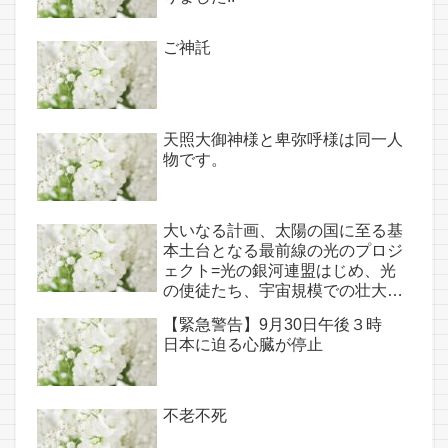
神託あり！！
ご神託
天照大御神様と卑弥呼様は同一人
物です。
大いなる計画、太陽の国に至る基
本土台となる最前線の光のプロジ
ェクト=光の銀河連盟はじめ、光
の使徒たち、宇宙規模での壮大な
連携を経ての夏至前日までに完遂!!
【緊急警告】9月30日午後３時
(6/26・28追記あり）
日本に迫る心臓が停止
不老不死