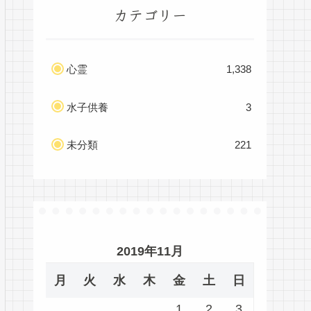
カテゴリー
心霊
1,338
水子供養
3
未分類
221
2019年11月
月
火
水
木
金
土
日
1
2
3