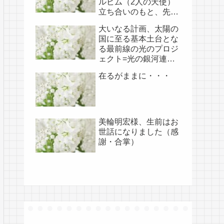
ルビム（2人の天使）
立ち合いのもと、先月
開けられました（4/18
大いなる計画、太陽の
あらためて補足）
国に至る基本土台とな
る最前線の光のプロジ
ェクト=光の銀河連盟
はじめ、光の使徒た
在るがままに・・・
ち、宇宙規模での壮大
な連携を経ての夏至前
日までに完遂!!(6/26・
28追記あり）
美輪明宏様、生前はお
世話になりました（感
謝・合掌）