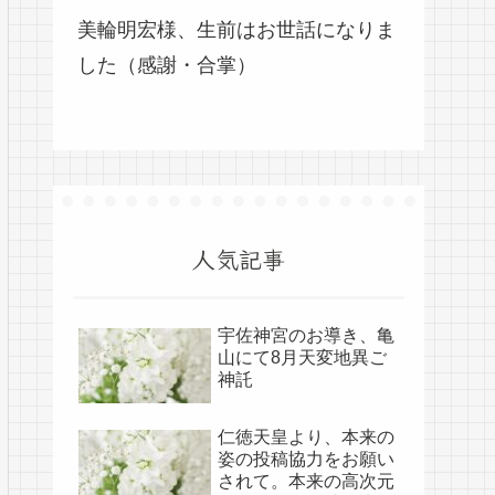
美輪明宏様、生前はお世話になりま
した（感謝・合掌）
人気記事
宇佐神宮のお導き、亀
山にて8月天変地異ご
神託
仁徳天皇より、本来の
姿の投稿協力をお願い
されて。本来の高次元