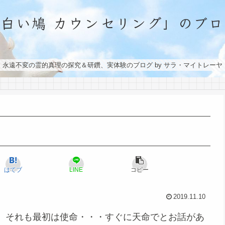
「白い鳩 カウンセリング」のブロ
永遠不変の霊的真理の探究＆研鑽、実体験のブログ by サラ・マイトレーヤ
はてブ
LINE
コピー
2019.11.10
。それも最初は使命・・・すぐに天命でとお話があ