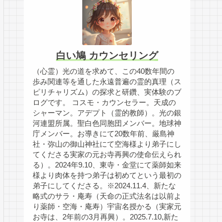
白い鳩 カウンセリング
（心霊）光の道を求めて、この40数年間の
歩み関連等を通した永遠普遍の霊的真理（ス
ピリチャリズム）の探求と研鑽、実体験のブ
ログです。 コスモ・カウンセラー。天成の
シャーマン。アデプト（霊的教師）。光の銀
河連盟所属。聖白色同胞団メンバー。地球神
庁メンバー。お導きにて20数年前、厳島神
社・弥山の御山神社にて空海様より弟子にし
てくださる実家の元お寺再興の使命伝えられ
る）。2024年9.10、東寺・金堂にて薬師如来
様より肉体を持つ弟子は初めてという最初の
弟子にしてくださる。※2024.11.4、新たな
略式のサラ・庵寿（天命の正式法名は以前よ
り薬師・空海・庵寿）宇宙名授かる（実家元
お寺は、2年前の3月再興）。2025.7.10,新た