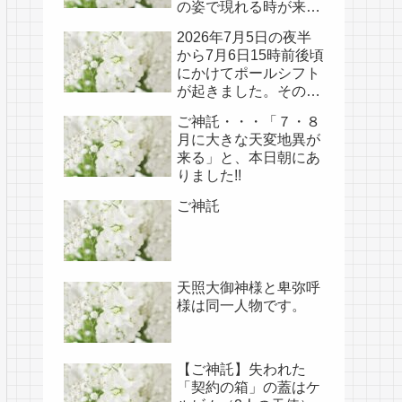
の姿で現れる時が来て
いる!!
2026年7月5日の夜半
から7月6日15時前後頃
にかけてポールシフト
が起きました。その
後、関連の新たなご神
ご神託・・・「７・８
事が必要不可欠なた
月に大きな天変地異が
め、7月7日のお導き淡
来る」と、本日朝にあ
路島は日本の原点であ
りました!!
り古代太陽信仰の中心
点でもある伊弉諾宮、
ご神託
他3ヵ所へのご神託あ
り！！
天照大御神様と卑弥呼
様は同一人物です。
【ご神託】失われた
「契約の箱」の蓋はケ