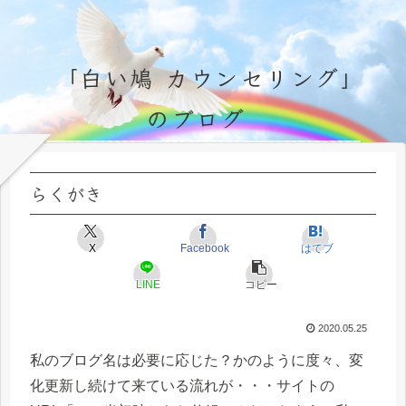
「白い鳩 カウンセリング」
のブログ
永遠不変の霊的真理の探究＆研鑽、実体験のブログ by サラ・マイトレーヤ
らくがき
X
Facebook
はてブ
LINE
コピー
2020.05.25
私のブログ名は必要に応じた？かのように度々、変
化更新し続けて来ている流れが・・・サイトの