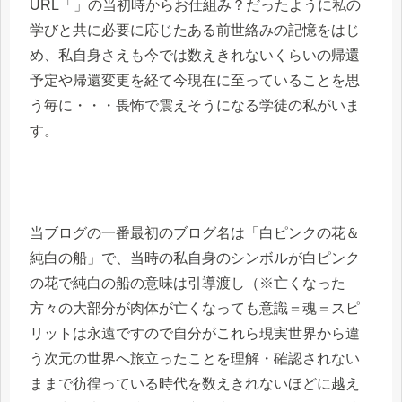
URL「」の当初時からお仕組み？だったように私の
学びと共に必要に応じたある前世絡みの記憶をはじ
め、私自身さえも今では数えきれないくらいの帰還
予定や帰還変更を経て今現在に至っていることを思
う毎に・・・畏怖で震えそうになる学徒の私がいま
す。
当ブログの一番最初のブログ名は「白ピンクの花＆
純白の船」で、当時の私自身のシンボルが白ピンク
の花で純白の船の意味は引導渡し（※亡くなった
方々の大部分が肉体が亡くなっても意識＝魂＝スピ
リットは永遠ですので自分がこれら現実世界から違
う次元の世界へ旅立ったことを理解・確認されない
ままで彷徨っている時代を数えきれないほどに越え