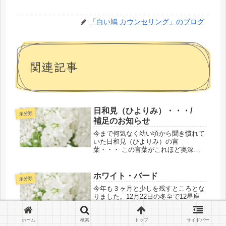
「白い鳩 カウンセリング」のブログ
関連記事
日和見（ひよりみ）・・・/
未分類
補足のお知らせ
今まで何気なく幼い頃から聞き慣れて
いた日和見（ひよりみ）の言
葉・・・ この言葉がこれほど奥深い
意味を持っていたとは・・・知りませ
んでした＠＠； 霊的真理関連に限ら
ず、表裏一体のこの現実世界で私たち
ホワイト・バード
未分類
の身体の善玉菌や悪玉菌に日和見菌が
今年も３ヶ月と少しを残すところとな
私が想像で...
りました。12月22日の冬至で12星座
のカリ・ユガのトレタ・ユガ・・・目
覚めの10年間の期間のゲート（扉）が
閉まり終わります。私たち人類の誰も
ホーム
検索
トップ
サイドバー