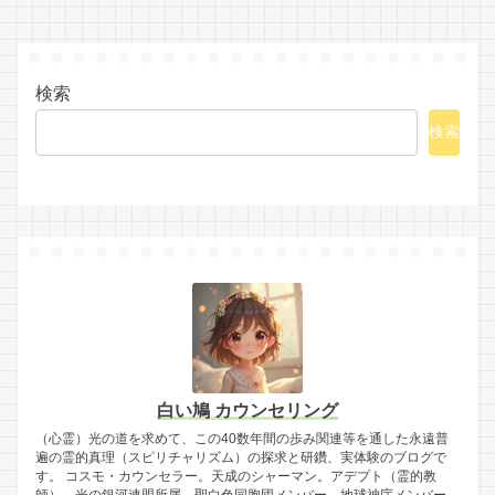
検索
検索
白い鳩 カウンセリング
（心霊）光の道を求めて、この40数年間の歩み関連等を通した永遠普
遍の霊的真理（スピリチャリズム）の探求と研鑽、実体験のブログで
す。 コスモ・カウンセラー。天成のシャーマン。アデプト（霊的教
師）。光の銀河連盟所属。聖白色同胞団メンバー。地球神庁メンバー。