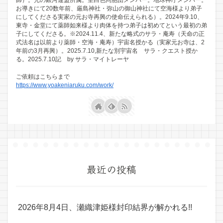
お導きにて20数年前、厳島神社・弥山の御山神社にて空海様より弟子
にしてくださる実家の元お寺再興の使命伝えられる）。2024年9.10、
東寺・金堂にて薬師如来様より肉体を持つ弟子は初めてという最初の弟
子にしてくださる。※2024.11.4、新たな略式のサラ・庵寿（天命の正
式法名は以前より薬師・空海・庵寿）宇宙名授かる（実家元お寺は、2
年前の3月再興）。2025.7.10,新たな別宇宙名 サラ・クエスト授か
る。2025.7.10記 by サラ・マイトレーヤ
ご依頼はこちらまで
https://www.yoakeniaruku.com/work/
最近の投稿
2026年8月4日、瀬織津姫様封印結界が解かれる!!