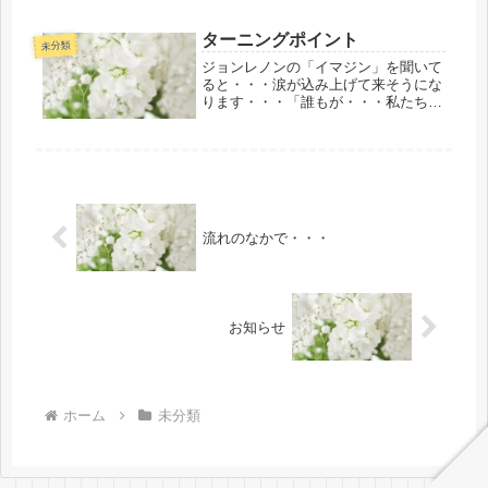
かってする一つ一つの努力は、全世界
のためになり、地球そのもののためで
さえあり、地球を向上させます。 皆
ターニングポイント
未分類
さん、皆さんがもっている責任に目を
ジョンレノンの「イマジン」を聞いて
向...
ると・・・涙が込み上げて来そうにな
ります・・・「誰もが・・・私たち人
類は幸せになるために生まれて来てい
る」と永遠普遍の霊的真理（スピリチ
ャリズム）を探究し研鑽している
と・・・そのように自ずとわかり天の
刻印が...
流れのなかで・・・
お知らせ
ホーム
未分類