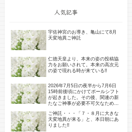
人気記事
宇佐神宮のお導き、亀山にて8月
天変地異ご神託
仁徳天皇より、本来の姿の投稿協
力をお願いされて。本来の高次元
の姿で現れる時が来ている!!
2026年7月5日の夜半から7月6日
15時前後頃にかけてポールシフト
が起きました。その後、関連の新
たなご神事が必要不可欠なため、
7月7日のお導き淡路島は日本の原
ご神託・・・「７・８月に大きな
点であり古代太陽信仰の中心点で
天変地異が来る」と、本日朝にあ
もある伊弉諾宮、他3ヵ所へのご
りました!!
神託あり！！