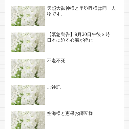
天照大御神様と卑弥呼様は同一人
物です。
【緊急警告】9月30日午後３時
日本に迫る心臓が停止
不老不死
ご神託
空海様と恵果お師匠様