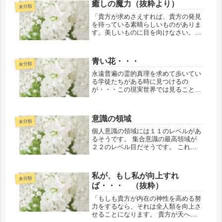
癒しの魔力（抜粋より）
現実世界と本来の世界である霊的な世
未分類
界...
「貴方が求めさえすれば、貴方の発見
を待っている素晴らしいものがありま
す。美しいものに目を向けなさい。反
対に美しくないものはいけません。こ
の人生に対しても 人々に対しても
前向きで愛に満ちた態度、これこそ、
青い花・・・
私達が皆さんに教えて上げたいと思っ
未分類
て...
永遠普遍の霊的真理を求めて歩いてい
る学徒たちがある時に見つけるの
が・・・この現実世界では見ることが
出来ない霊的に咲いている青い
花。 私もまた青い花を求めて歩いて
いる学徒のひとり・・・ 今まで数
意識の領域
回、視た・・・求めた訳ではないのだ
未分類
けど・・・日々...
個人意識の領域には１１のレベルがあ
るそうです。 集合意識の最高領域が
２２のレベル目だそうです。 これら
の集合意識を超えたレベルが２３番目
です。 ３３番目の意識レベルが宇宙
意識です。 ※余談です。私は、もう
私が、もし私が向上すれ
２０年？近く前頃になるかもしれま
未分類
ば・・・ （抜粋）
せ...
「もしも貴方が内在の神性を高める努
力をするなら、それは全人類を向上さ
せることになります。 貴方が天へ向