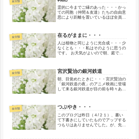
とが出来ませんでした（TT; あら...
未分類
霊的に今までご縁のあった・・・かっ
ての同胞（仲間＆友達）たちの自由意
思により距離を置いているほぼ全員？
なのか？私にはよくわかりません
が・・・以前からもそうでしたが、今
年になり毎日のように・・・日毎に、
在るがままに・・・
霊的に涙ながらに「ごめんなさい」と
未分類
か「戻...
人は植物と同じように光合成・・・少
なくとも・・・私はそのように思うの
です。 お天気がよいので朝、庭で
「ラムサ 聖なる預言」の本のラムサ
が教えてくださった呼吸法と今年にな
り霊的ガイドのお導きで教えていただ
宮沢賢治の銀河鉄道
いた生まれたときから誰にでもそれぞ
未分類
れ関...
朝、目覚めたときに・・・宮沢賢治の
「銀河鉄道の夜」のアニメ映画に登場
して来る銀河鉄道が目の前を時々ある
ように右上方の天上といわれるサウザ
ンクロス（南十字星）へ向かって上っ
ているのがビジョンで視えました。私
つぶやき・・・
はやっぱりどこまでも乗ってゆける銀
未分類
河...
このブログは昨日（４/２１）、書い
て下書きにしていたものでアップする
つもりはありませんでした。が、先ほ
ど、アップするようにと詔をいただき
ましたので・・・そのようにアップし