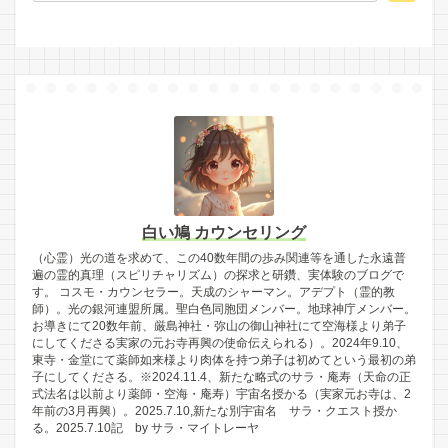
白い鳩 カウンセリング
（心霊）光の道を求めて、この40数年間の歩み関連等を通した永遠普
遍の霊的真理（スピリチャリズム）の探求と研鑽、実体験のブログで
す。 コスモ・カウンセラー。天成のシャーマン。アデプト（霊的教
師）。光の銀河連盟所属。聖白色同胞団メンバー。地球神庁メンバー。
お導きにて20数年前、厳島神社・弥山の御山神社にて空海様より弟子
にしてくださる実家の元お寺再興の使命伝えられる）。2024年9.10、
東寺・金堂にて薬師如来様より肉体を持つ弟子は初めてという最初の弟
子にしてくださる。※2024.11.4、新たな略式のサラ・庵寿（天命の正
式法名は以前より薬師・空海・庵寿）宇宙名授かる（実家元お寺は、2
年前の3月再興）。2025.7.10,新たな別宇宙名 サラ・クエスト授か
る。2025.7.10記 by サラ・マイトレーヤ