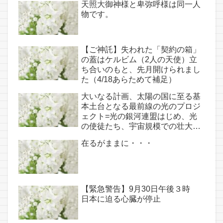
天照大御神様と卑弥呼様は同一人
物です。
【ご神託】失われた「契約の箱」
の蓋はケルビム（2人の天使）立
ち合いのもと、先月開けられまし
た（4/18あらためて補足）
大いなる計画、太陽の国に至る基
本土台となる最前線の光のプロジ
ェクト=光の銀河連盟はじめ、光
の使徒たち、宇宙規模での壮大な
連携を経ての夏至前日までに完遂!!
在るがままに・・・
(6/26・28追記あり）
【緊急警告】9月30日午後３時
日本に迫る心臓が停止