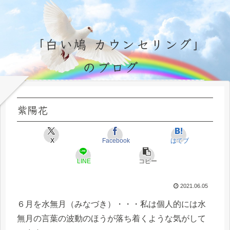
「白い鳩 カウンセリング」
のブログ
永遠不変の霊的真理の探究＆研鑽、実体験のブログ by サラ・マイトレーヤ
紫陽花
X
Facebook
はてブ
LINE
コピー
2021.06.05
６月を水無月（みなづき）・・・私は個人的には水
無月の言葉の波動のほうが落ち着くような気がして