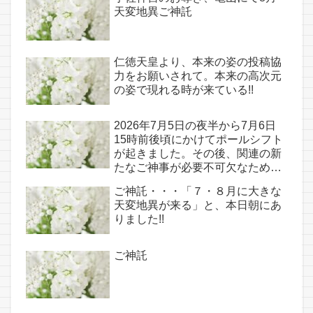
天変地異ご神託
仁徳天皇より、本来の姿の投稿協
力をお願いされて。本来の高次元
の姿で現れる時が来ている!!
2026年7月5日の夜半から7月6日
15時前後頃にかけてポールシフト
が起きました。その後、関連の新
たなご神事が必要不可欠なため、
7月7日のお導き淡路島は日本の原
ご神託・・・「７・８月に大きな
点であり古代太陽信仰の中心点で
天変地異が来る」と、本日朝にあ
もある伊弉諾宮、他3ヵ所へのご
りました!!
神託あり！！
ご神託