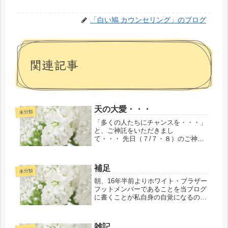
「白い鳩 カウンセリング」のブログ
関連記事
天の大愛・・・
未分類
「多くの人たちにチャンスを・・・」
と、ご神託をいただきまし
て・・・ 先日（７/７・８）のご神事
お導き関連のタイムラグが明日の１５
日だそうです。 ※今までのお導き関
連全てがご神事です。 １６日は良く
補足
も悪くも？の混沌とした渦の中で各自
未分類
が選択した...
朝、16年半前よりホワイト・ブラザー
フットメンバーであることを当ブログ
に書くことが私自身の自覚になるので
書くようにとご神託をいただいたので
す。 けれど・・・何度かチャレンジ
してみたのですが上手にアップするこ
雑記