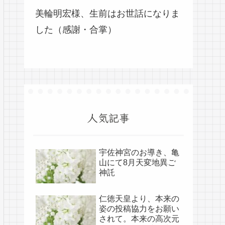
美輪明宏様、生前はお世話になりま
した（感謝・合掌）
人気記事
宇佐神宮のお導き、亀
山にて8月天変地異ご
神託
仁徳天皇より、本来の
姿の投稿協力をお願い
されて。本来の高次元