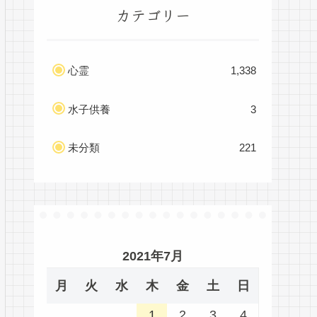
カテゴリー
心霊
1,338
水子供養
3
未分類
221
2021年7月
月
火
水
木
金
土
日
1
2
3
4