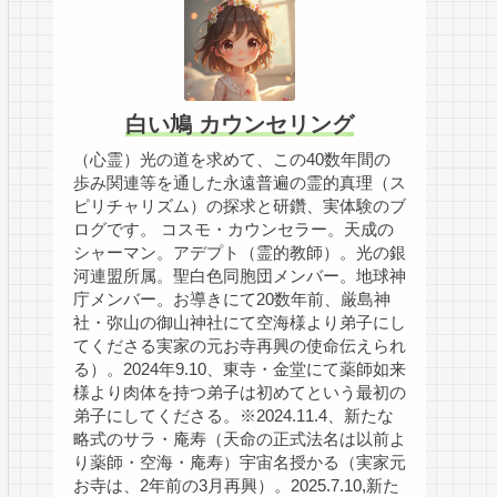
白い鳩 カウンセリング
（心霊）光の道を求めて、この40数年間の
歩み関連等を通した永遠普遍の霊的真理（ス
ピリチャリズム）の探求と研鑽、実体験のブ
ログです。 コスモ・カウンセラー。天成の
シャーマン。アデプト（霊的教師）。光の銀
河連盟所属。聖白色同胞団メンバー。地球神
庁メンバー。お導きにて20数年前、厳島神
社・弥山の御山神社にて空海様より弟子にし
てくださる実家の元お寺再興の使命伝えられ
る）。2024年9.10、東寺・金堂にて薬師如来
様より肉体を持つ弟子は初めてという最初の
弟子にしてくださる。※2024.11.4、新たな
略式のサラ・庵寿（天命の正式法名は以前よ
り薬師・空海・庵寿）宇宙名授かる（実家元
お寺は、2年前の3月再興）。2025.7.10,新た