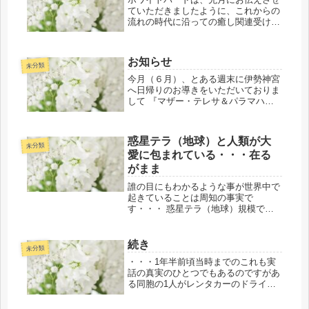
ていただきましたように、これからの
流れの時代に沿っての癒し関連受け皿
のコミュニティとして2021年9月7日
お導きのある聖地のひとつである聖地
（幣立神宮・熊本）の場がより変わり
お知らせ
ゼロポイントにて五色人が立ち合い...
未分類
今月（６月）、とある週末に伊勢神宮
へ日帰りのお導きをいただいておりま
して 『マザー・テレサ＆パラマハン
サ・ヨガナンダの愛と平和 スクー
ル』が同時に必要に応じて行われま
す。 このスクールは、今月の６月１
惑星テラ（地球）と人類が大
日に創設・開校されました。大師パラ
未分類
愛に包まれている・・・在る
マハン...
がまま
誰の目にもわかるような事が世界中で
起きていることは周知の事実で
す・・・ 惑星テラ（地球）規模での
大決戦が過ぎし今月の3月１日に共同
創造にて遂行されました。 私たち人
類が住んでいるこの惑星テラ・・・つ
続き
未分類
まり、この地球の性質上において二極
・・・1年半前頃当時までのこれも実
性があり...
話の真実のひとつでもあるのですがあ
る同胞の1人がレンタカーのドライバ
ー担当がメインで、お導きの共同創造
に度々、私たち・・・というか・・・