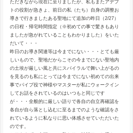
ただきながら現在に至りましたが、私もまたアデプ
トの役割が急きょ、前日の私（たち）自身の調整お
導きで行きましたある聖地にて追加の昨日（2/27）
の日程・帰宅時間指定（※初めての事で驚きもあり
ましたが急がれていることもわかりました）をいた
だいて・・・
昨日のお導き関連等は今までにない・・・とても厳
しいもので、聖地だからこその今までにない聖地内
の土埃が厳しい風と共にスパイラルで舞い上がるの
を見るのも私にとっては今までにない初めての出来
事でパイプ役で神様やマスターが私にウォークイン
してお話をされているのはいつもと同じです
が・・・全般的に厳しい語りで各自の自立再確認を
各自が自ら落とし込むに至るまでのような確認をさ
れているように私なりに思い体感させていただいた
のです。