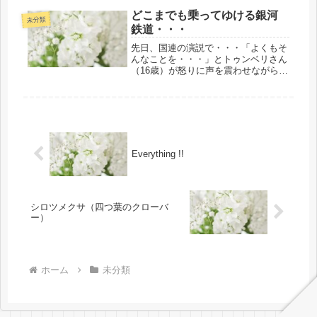
私と２人で行くことが多くあり・・・
どこまでも乗ってゆける銀河
他の同胞たちの妬みや嫉妬関連等があ
未分類
鉄道・・・
っ...
先日、国連の演説で・・・「よくもそ
んなことを・・・」とトゥンベリさん
（16歳）が怒りに声を震わせながら演
説をしているのをマスコミ報道番組で
その夜、私も観ました。 その発言の
前には、「私たちは大量の絶滅危機の
始まりにいる。それなのに・・・」
と...
Everything !!
シロツメクサ（四つ葉のクローバ
ー）
ホーム
未分類