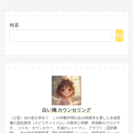
検索
検索
白い鳩 カウンセリング
（心霊）光の道を求めて、この40数年間の歩み関連等を通した永遠普
遍の霊的真理（スピリチャリズム）の探求と研鑽、実体験のブログで
す。 コスモ・カウンセラー。天成のシャーマン。アデプト（霊的教
師）。光の銀河連盟所属。聖白色同胞団メンバー。地球神庁メンバー。