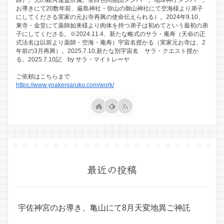
お導きにて20数年前、厳島神社・弥山の御山神社にて空海様より弟子
にしてくださる実家の元お寺再興の使命伝えられる）。2024年9.10、
東寺・金堂にて薬師如来様より肉体を持つ弟子は初めてという最初の弟
子にしてくださる。※2024.11.4、新たな略式のサラ・庵寿（天命の正
式法名は以前より薬師・空海・庵寿）宇宙名授かる（実家元お寺は、2
年前の3月再興）。2025.7.10,新たな別宇宙名 サラ・クエスト授か
る。2025.7.10記 by サラ・マイトレーヤ
ご依頼はこちらまで
https://www.yoakeniaruku.com/work/
最近の投稿
宇佐神宮のお導き、亀山にて8月天変地異ご神託