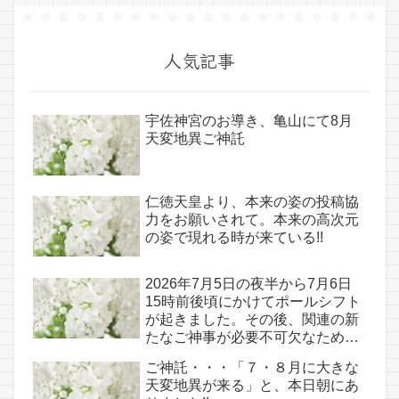
人気記事
宇佐神宮のお導き、亀山にて8月
天変地異ご神託
仁徳天皇より、本来の姿の投稿協
力をお願いされて。本来の高次元
の姿で現れる時が来ている!!
2026年7月5日の夜半から7月6日
15時前後頃にかけてポールシフト
が起きました。その後、関連の新
たなご神事が必要不可欠なため、
7月7日のお導き淡路島は日本の原
ご神託・・・「７・８月に大きな
点であり古代太陽信仰の中心点で
天変地異が来る」と、本日朝にあ
もある伊弉諾宮、他3ヵ所へのご