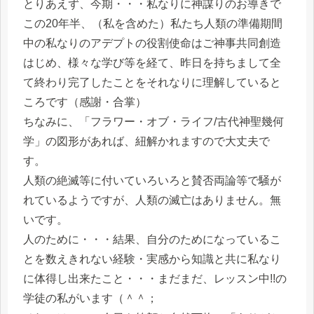
とりあえず、今期・・・私なりに神謀りのお導きで
この20年半、（私を含めた）私たち人類の準備期間
中の私なりのアデプトの役割使命はご神事共同創造
はじめ、様々な学び等を経て、昨日を持ちまして全
て終わり完了したことをそれなりに理解していると
ころです（感謝・合掌）
ちなみに、「フラワー・オブ・ライフ/古代神聖幾何
学」の図形があれば、紐解かれますので大丈夫で
す。
人類の絶滅等に付いていろいろと賛否両論等で騒が
れているようですが、人類の滅亡はありません。無
いです。
人のために・・・結果、自分のためになっているこ
とを数えきれない経験・実感から知識と共に私なり
に体得し出来たこと・・・まだまだ、レッスン中!!の
学徒の私がいます（＾＾；