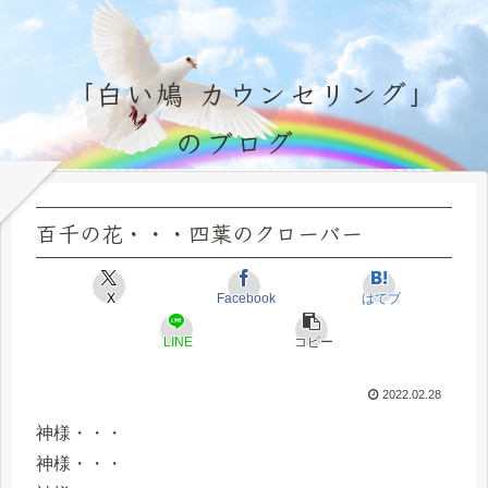
「白い鳩 カウンセリング」
のブログ
永遠不変の霊的真理の探究＆研鑽、実体験のブログ by サラ・マイトレーヤ
百千の花・・・四葉のクローバー
X
Facebook
はてブ
LINE
コピー
2022.02.28
神様・・・
神様・・・