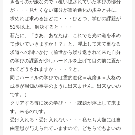
き合うのが嫌なので（覆い隠されていた学びの部分
が・・・見たくない部分が霊的進化の歩みと共に、
求めれば求めるほどに・・・ひとつ、学びの課題が
51％以上、解決すると・・・
新たに、「さあ、あなたは、これでも光の道を求め
て歩いていきますか！？」と、浮上して来て更なる
求道への問いかけ（前世から繰り返されて来た自分
の学びの課題が少しハードルを上げて目の前に置か
れてどうされますか・・・？と、
同じハードルの学びでは霊的進化＝魂磨き＝人格の
成長が周知の事実のように出来ません。出来ないの
です。）
クリアする毎に次の学び・・・課題が浮上して来ま
す。来るのです。
受け入れる・受け入れない・・・私たち人類には自
由意思が与えられていますので、どちらでもよいの