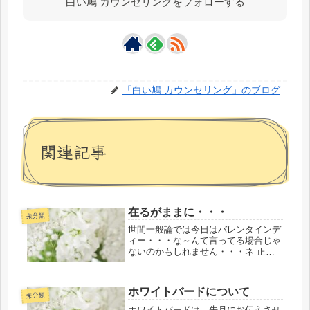
白い鳩 カウンセリングをフォローする
「白い鳩 カウンセリング」のブログ
関連記事
在るがままに・・・
未分類
世間一般論では今日はバレンタインデ
ィー・・・な～んて言ってる場合じゃ
ないのかもしれません・・・ネ 正直
にいえば、そうなのかもしれませ
ん・・・ネ 結果論としてです
が・・・お導きで昨年の１１月のある
ホワイトバードについて
日にミッションでひとり行き（服装も
未分類
指定。これら...
ホワイトバードは、先月にお伝えさせ