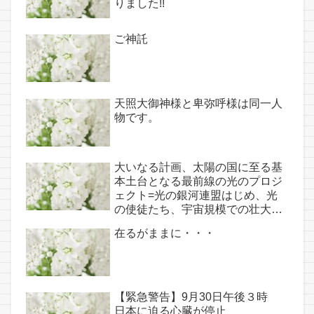
りました!!
神託あり！！
ご神託
天照大御神様と卑弥呼様は同一人
物です。
大いなる計画、太陽の国に至る基
本土台となる最前線の光のプロジ
ェクト=光の銀河連盟はじめ、光
の使徒たち、宇宙規模での壮大な
連携を経ての夏至前日までに完遂!!
在るがままに・・・
(6/26・28追記あり）
【緊急警告】9月30日午後３時
日本に迫る心臓が停止