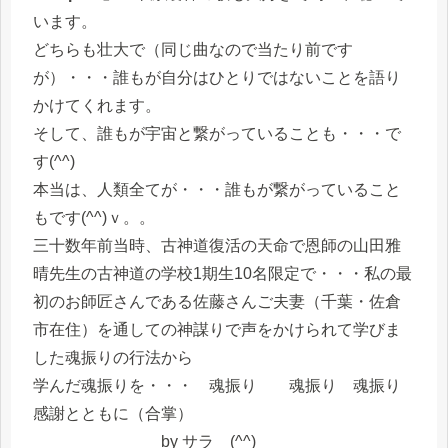
います。
どちらも壮大で（同じ曲なので当たり前です
が）・・・誰もが自分はひとりではないことを語り
かけてくれます。
そして、誰もが宇宙と繋がっていることも・・・で
す(^^)
本当は、人類全てが・・・誰もが繋がっていること
もです(^^)ｖ。。
三十数年前当時、古神道復活の天命で恩師の山田雅
晴先生の古神道の学校1期生10名限定で・・・私の最
初のお師匠さんである佐藤さんご夫妻（千葉・佐倉
市在住）を通しての神謀りで声をかけられて学びま
した魂振りの行法から
学んだ魂振りを・・・ 魂振り 魂振り 魂振り
感謝とともに（合掌）
by サラ (^^)