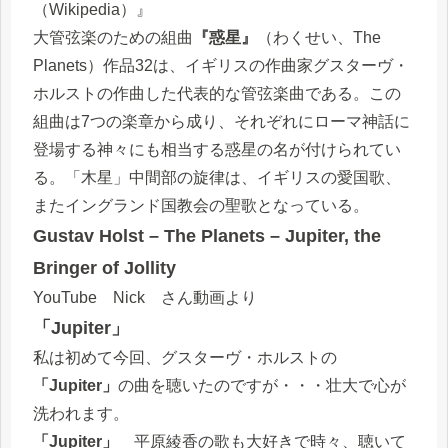
（Wikipedia）』
大管弦楽のための組曲
『惑星』
（わくせい、The
Planets）作品32は、イギリスの作曲家グスターヴ・
ホルストの作曲した代表的な管弦楽曲である。この
組曲は7つの楽章から成り、それぞれにローマ神話に
登場する神々にも相当する惑星の名が付けられてい
る。「木星」中間部の旋律は、イギリスの愛国歌、
またイングランド国教会の聖歌となっている。
Gustav Holst – The Planets – Jupiter, the
Bringer of Jollity
YouTube Nick さん動画より
「Jupiter」
私は初めて今回、グスターヴ・ホルストの
「Jupiter」
の曲を聴いたのですが・・・壮大で心が
洗われます。
「Jupiter」
平原綾香の歌も大好きで時々、聴いて