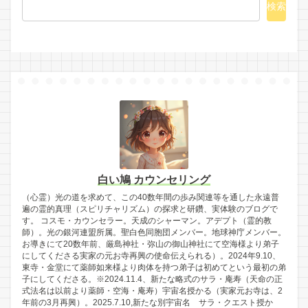
検索
白い鳩 カウンセリング
（心霊）光の道を求めて、この40数年間の歩み関連等を通した永遠普
遍の霊的真理（スピリチャリズム）の探求と研鑽、実体験のブログで
す。 コスモ・カウンセラー。天成のシャーマン。アデプト（霊的教
師）。光の銀河連盟所属。聖白色同胞団メンバー。地球神庁メンバー。
お導きにて20数年前、厳島神社・弥山の御山神社にて空海様より弟子
にしてくださる実家の元お寺再興の使命伝えられる）。2024年9.10、
東寺・金堂にて薬師如来様より肉体を持つ弟子は初めてという最初の弟
子にしてくださる。※2024.11.4、新たな略式のサラ・庵寿（天命の正
式法名は以前より薬師・空海・庵寿）宇宙名授かる（実家元お寺は、2
年前の3月再興）。2025.7.10,新たな別宇宙名 サラ・クエスト授か