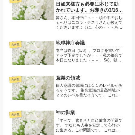
日如来様方も必要に応じて動
に...
かれています。お導きの3/16、
東寺・御影堂にて（詳細は割
皆さん、本日中に・・・頭の中のおし
愛いたします）
ゃべりはニコラ・テスラさんが教えて
くださいますように、心の・・・あな
たが人生を歩む舞台で、良くも悪くも
あなたの魂磨き等で生まれて来た目的
をサポート（悪役等含）するために嫌
地球神庁会議
未分類
な役割をしてくださった人たちが演出
本当は昨日（5/8）、ブログを書いて
してくださいました胸の奥に隠れてし
アップ予定でしたが・・・私の都合で
まい込んでいて忘れていた人たちや出
本日になりました（－－； 5/8、朝陽
来事等の・・・例えば、「あの時は、
が昇る前に私は目が覚めて・・・ある
ごめんなさい」や「ありがとうござい
地域を空から眺めている光景で夜が明
ました」のお礼を言い忘れていた等が
ける前なのか？夕暮れ時から暗く夜に
浮上してきたことは善いことですので
意識の領域
なった時なのか？・・・夜景？の...
未分類
本日中に全て終わらせましょう。少し
くらい時間が過ぎても大丈夫なようで
個人意識の領域には１１のレベルがあ
す。ご参考までに。
るそうです。 集合意識の最高領域が
２２のレベル目だそうです。 これら
の集合意識を超えたレベルが２３番目
です。 ３３番目の意識レベルが宇宙
意識です。 ※余談です。私は、もう
神の御業
２０年？近く前頃になるかもしれま
未分類
せ...
「すべて、素直さと自己放棄の問題で
す。 すなわち人生を安定して心静か
に生きる、この問題です。 これは努
力をしないという意味ではありませ