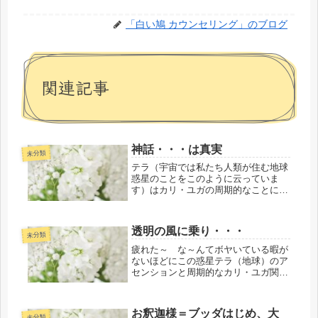
「白い鳩 カウンセリング」のブログ
関連記事
神話・・・は真実
未分類
テラ（宇宙では私たち人類が住む地球
惑星のことをこのように云っていま
す）はカリ・ユガの周期的なことに加
えて、地球自体のアセンション（次元
上昇）を地球のスピリットであるガイ
アが決定したことでアセンションの真
透明の風に乗り・・・
っ最中でポールシフトも既に起きてい
未分類
るこ...
疲れた～ な～んてボヤいている暇が
ないほどにこの惑星テラ（地球）のア
センションと周期的なカリ・ユガ関連
の歪が世界中で起きています。 この
惑星テラ（地球）に住んでいる私たち
人類の日々の「想い・行い・語る」の
お釈迦様＝ブッダはじめ、大
総体的な想念体が・・・それら関連等
未分類