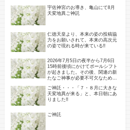
宇佐神宮のお導き、亀山にて8月
天変地異ご神託
仁徳天皇より、本来の姿の投稿協
力をお願いされて。本来の高次元
の姿で現れる時が来ている!!
2026年7月5日の夜半から7月6日
15時前後頃にかけてポールシフト
が起きました。その後、関連の新
たなご神事が必要不可欠なため、
7月7日のお導き淡路島は日本の原
ご神託・・・「７・８月に大きな
点であり古代太陽信仰の中心点で
天変地異が来る」と、本日朝にあ
もある伊弉諾宮、他3ヵ所へのご
りました!!
神託あり！！
ご神託