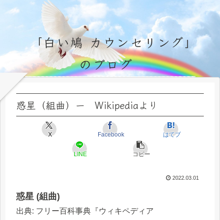
「白い鳩 カウンセリング」
のブログ
永遠不変の霊的真理の探究＆研鑽、実体験のブログ by サラ・マイトレーヤ
惑星（組曲）ー Wikipediaより
X
Facebook
はてブ
LINE
コピー
2022.03.01
惑星 (組曲)
出典: フリー百科事典『ウィキペディア