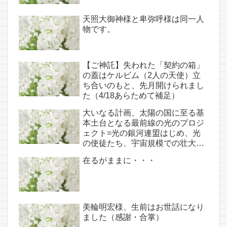
天照大御神様と卑弥呼様は同一人
物です。
【ご神託】失われた「契約の箱」
の蓋はケルビム（2人の天使）立
ち合いのもと、先月開けられまし
た（4/18あらためて補足）
大いなる計画、太陽の国に至る基
本土台となる最前線の光のプロジ
ェクト=光の銀河連盟はじめ、光
の使徒たち、宇宙規模での壮大な
連携を経ての夏至前日までに完遂!!
在るがままに・・・
(6/26・28追記あり）
美輪明宏様、生前はお世話になり
ました（感謝・合掌）