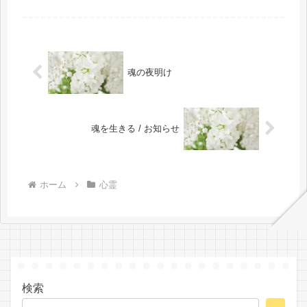
クが不思議でなりませんでした。ホラ
猫ミステリーさんのYouTube動画を観
て・・・欧州の王室が、「未来の天皇
は愛子様と認めた」ことに付いて...
魂の夜明け
魂を生きる / お知らせ
ホーム
心霊
検索