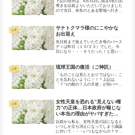
下記の啓示は、6月31日に限定5名のお
導きを以前よりいただいておりました
ので当日、奈良のとある聖地へ行きま
した。今までにない初めての服装指定
が、それぞれ各個人に合わせての霊性
進化によるような詳細にわたることが
サナトクマラ様のにこやかな
あり、共同創造＝ご神事が日帰りで...
心霊
お出迎え
先日前まで覚えていた亡き母のバース
ディは昨日（１０/２３）でした。今
日になり・・・そうだった！と思い出
す私がいます（＾＾；時々、来てほと
んど何も言わないけれど・・・私が置
かれた表裏一体の状況に想いを馳せ、
琉球王国の復活（ご神託）
心霊
いつも何も言わず・・・亡き祖父母、
「ものごとは見たとおりではない」こ
亡...
とを忘れないように！！＊上記は、
「７つの館の７人の天使」が別バージ
ョンで。テレサコーリー著/野津智子
訳/KKベストセラーズ発行より抜粋。
内容は、リーキャロル著の降ろされた
女性天皇を恐れる“見えない権
「クライオン ジャーニー・ホーム
心霊
力”の正体…日本政府が報じな
マ...
い本当の理由がヤバすぎた…
【都市伝説 ミステリー】
以前から私も、女性天皇の話になると
Youtube動画より
いつしか立ち消えになってしまう議論
に付いて・・・いつもながらの？マー