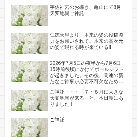
宇佐神宮のお導き、亀山にて8月
天変地異ご神託
仁徳天皇より、本来の姿の投稿協
力をお願いされて。本来の高次元
の姿で現れる時が来ている!!
2026年7月5日の夜半から7月6日
15時前後頃にかけてポールシフト
が起きました。その後、関連の新
たなご神事が必要不可欠なため、
7月7日のお導き淡路島は日本の原
ご神託・・・「７・８月に大きな
点であり古代太陽信仰の中心点で
天変地異が来る」と、本日朝にあ
もある伊弉諾宮、他3ヵ所へのご
りました!!
神託あり！！
ご神託