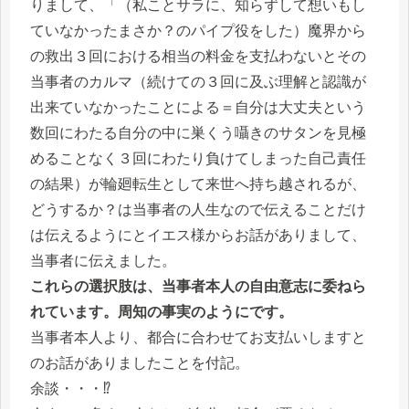
りまして、「（私ことサラに、知らずして想いもし
ていなかったまさか？のパイプ役をした）魔界から
の救出３回における相当の料金を支払わないとその
当事者のカルマ（続けての３回に及ぶ理解と認識が
出来ていなかったことによる＝自分は大丈夫という
数回にわたる自分の中に巣くう囁きのサタンを見極
めることなく３回にわたり負けてしまった自己責任
の結果）が輪廻転生として来世へ持ち越されるが、
どうするか？は当事者の人生なので伝えることだけ
は伝えるようにとイエス様からお話がありまして、
当事者に伝えました。
これらの選択肢は、当事者本人の自由意志に委ねら
れています。周知の事実のようにです。
当事者本人より、都合に合わせてお支払いしますと
のお話がありましたことを付記。
余談・・・⁉