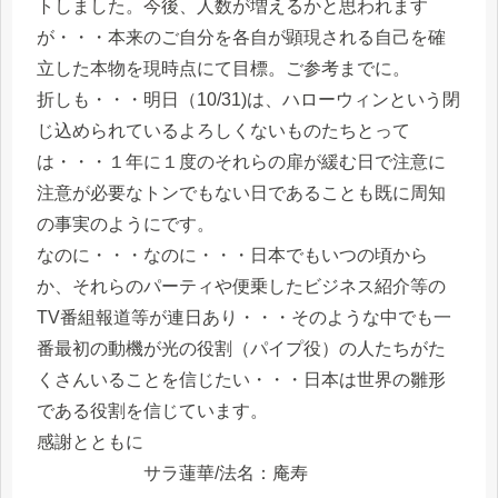
トしました。今後、人数が増えるかと思われます
が・・・本来のご自分を各自が顕現される自己を確
立した本物を現時点にて目標。ご参考までに。
折しも・・・明日（10/31)は、ハローウィンという閉
じ込められているよろしくないものたちとって
は・・・１年に１度のそれらの扉が緩む日で注意に
注意が必要なトンでもない日であることも既に周知
の事実のようにです。
なのに・・・なのに・・・日本でもいつの頃から
か、それらのパーティや便乗したビジネス紹介等の
TV番組報道等が連日あり・・・そのような中でも一
番最初の動機が光の役割（パイプ役）の人たちがた
くさんいることを信じたい・・・日本は世界の雛形
である役割を信じています。
感謝とともに
サラ蓮華/法名：庵寿