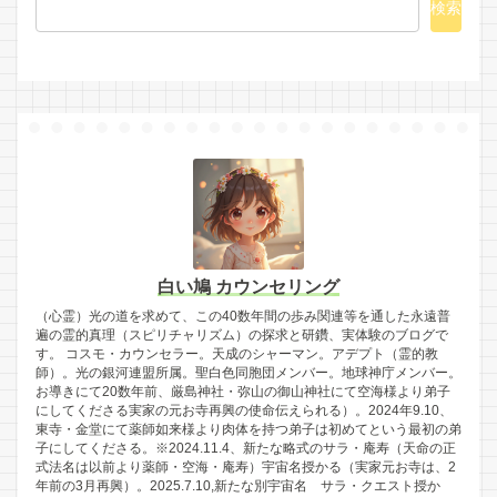
検索
白い鳩 カウンセリング
（心霊）光の道を求めて、この40数年間の歩み関連等を通した永遠普
遍の霊的真理（スピリチャリズム）の探求と研鑽、実体験のブログで
す。 コスモ・カウンセラー。天成のシャーマン。アデプト（霊的教
師）。光の銀河連盟所属。聖白色同胞団メンバー。地球神庁メンバー。
お導きにて20数年前、厳島神社・弥山の御山神社にて空海様より弟子
にしてくださる実家の元お寺再興の使命伝えられる）。2024年9.10、
東寺・金堂にて薬師如来様より肉体を持つ弟子は初めてという最初の弟
子にしてくださる。※2024.11.4、新たな略式のサラ・庵寿（天命の正
式法名は以前より薬師・空海・庵寿）宇宙名授かる（実家元お寺は、2
年前の3月再興）。2025.7.10,新たな別宇宙名 サラ・クエスト授か