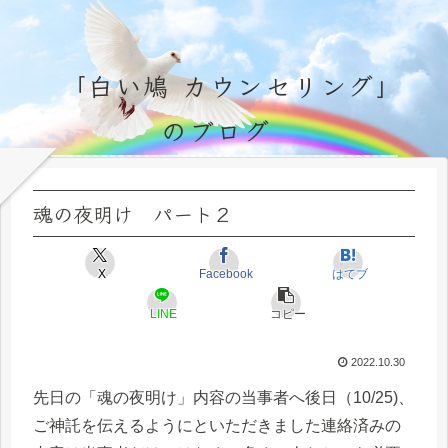
「白い鳩 カウンセリング」
のブログ
永遠不変の霊的真理の探究＆研鑽、実体験のブログ by サラ・マイトレーヤ
魂の夜明け パート２
X
Facebook
はてブ
LINE
コピー
2022.10.30
先日の「魂の夜明け」内容の当事者へ後日（10/25)、
ご神託を伝えるようにといただきました連絡済みの