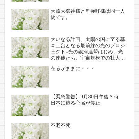
天照大御神様と卑弥呼様は同一人
物です。
大いなる計画、太陽の国に至る基
本土台となる最前線の光のプロジ
ェクト=光の銀河連盟はじめ、光
の使徒たち、宇宙規模での壮大な
連携を経ての夏至前日までに完遂!!
在るがままに・・・
(6/26・28追記あり）
【緊急警告】9月30日午後３時
日本に迫る心臓が停止
不老不死