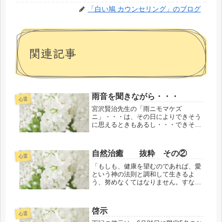
「白い鳩 カウンセリング」のブログ
関連記事
雨音を聞きながら・・・
心霊
宮沢賢治先生の「雨ニモマケズ
ニ」・・・は、その日によりできそう
に思えるときもあるし・・・できそう
にないと思えることがある・・・（－
－；難しいことはよくわかりません
が・・・ 「雨ニモマケズニ」の生き
自然治癒 抜粋 その②
方が本来の人としてのいき方なんだろ
心霊
うなぁ～と...
「もしも、健康を望むのであれば、愛
という神の法則と調和して生きるよ
う、努めなくてはなりません。すなわ
ち、どんな生き物にも害を与えず、苦
しみを与えないように努めるというこ
とです。人間関係を調和あるものにし
啓示
てください。皆さんの仲間である動物
心霊
たち...