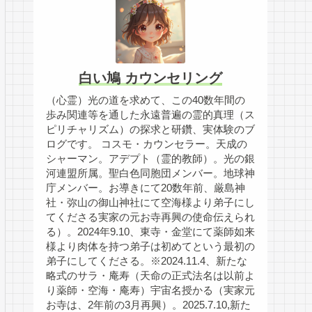
白い鳩 カウンセリング
（心霊）光の道を求めて、この40数年間の
歩み関連等を通した永遠普遍の霊的真理（ス
ピリチャリズム）の探求と研鑽、実体験のブ
ログです。 コスモ・カウンセラー。天成の
シャーマン。アデプト（霊的教師）。光の銀
河連盟所属。聖白色同胞団メンバー。地球神
庁メンバー。お導きにて20数年前、厳島神
社・弥山の御山神社にて空海様より弟子にし
てくださる実家の元お寺再興の使命伝えられ
る）。2024年9.10、東寺・金堂にて薬師如来
様より肉体を持つ弟子は初めてという最初の
弟子にしてくださる。※2024.11.4、新たな
略式のサラ・庵寿（天命の正式法名は以前よ
り薬師・空海・庵寿）宇宙名授かる（実家元
お寺は、2年前の3月再興）。2025.7.10,新た