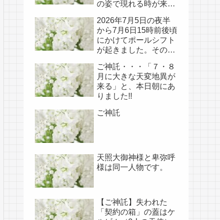
の姿で現れる時が来て
いる!!
2026年7月5日の夜半
から7月6日15時前後頃
にかけてポールシフト
が起きました。その
後、関連の新たなご神
ご神託・・・「７・８
事が必要不可欠なた
月に大きな天変地異が
め、7月7日のお導き淡
来る」と、本日朝にあ
路島は日本の原点であ
りました!!
り古代太陽信仰の中心
点でもある伊弉諾宮、
ご神託
他3ヵ所へのご神託あ
り！！
天照大御神様と卑弥呼
様は同一人物です。
【ご神託】失われた
「契約の箱」の蓋はケ