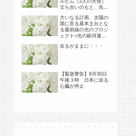
ルビム（2人の天使）
立ち合いのもと、先月
開けられました（4/18
大いなる計画、太陽の
あらためて補足）
国に至る基本土台とな
る最前線の光のプロジ
ェクト=光の銀河連盟
はじめ、光の使徒た
在るがままに・・・
ち、宇宙規模での壮大
な連携を経ての夏至前
日までに完遂!!(6/26・
28追記あり）
【緊急警告】9月30日
午後３時 日本に迫る
心臓が停止