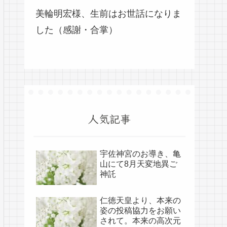
美輪明宏様、生前はお世話になりま
した（感謝・合掌）
人気記事
宇佐神宮のお導き、亀
山にて8月天変地異ご
神託
仁徳天皇より、本来の
姿の投稿協力をお願い
されて。本来の高次元