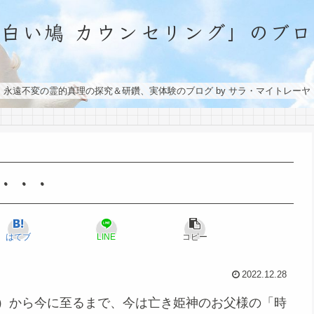
「白い鳩 カウンセリング」のブロ
永遠不変の霊的真理の探究＆研鑽、実体験のブログ by サラ・マイトレーヤ
・・・
はてブ
LINE
コピー
2022.12.28
頃）から今に至るまで、今は亡き姫神のお父様の「時