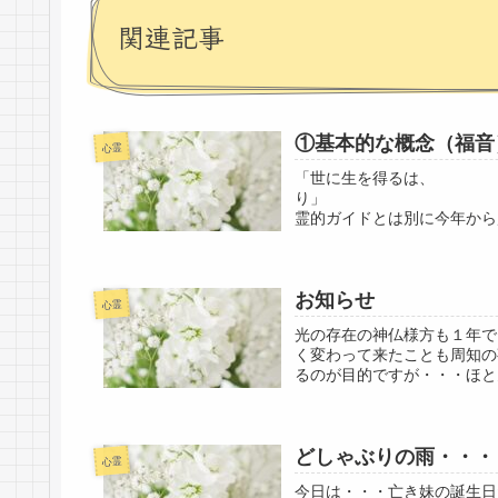
関連記事
①基本的な概念（福音
心霊
「世に生を得るは
り」 坂本龍馬（※
霊的ガイドとは別に今年から
のお２人から...
お知らせ
心霊
光の存在の神仏様方も１年で
く変わって来たことも周知の
るのが目的ですが・・・ほと
どしゃぶりの雨・・・
心霊
今日は・・・亡き妹の誕生日