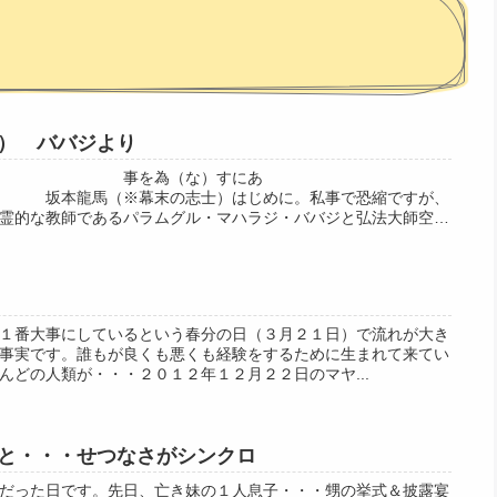
） ババジより
、 事を為（な）すにあ
幕末の志士）はじめに。私事で恐縮ですが、
霊的な教師であるパラムグル・マハラジ・ババジと弘法大師空海
１番大事にしているという春分の日（３月２１日）で流れが大き
事実です。誰もが良くも悪くも経験をするために生まれて来てい
んどの人類が・・・２０１２年１２月２２日のマヤ...
と・・・せつなさがシンクロ
だった日です。先日、亡き妹の１人息子・・・甥の挙式＆披露宴