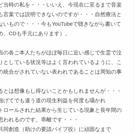
ど当時の私を・・・いいえ、今現在に至るまで音楽
も言葉では説明できないのですが・・・自然療法と
いもので・・・今もYouTubeで聴きながら書いて
め、CDも手元にあります）。
当の各ご本人たちがほぼ毎日に近い感じで生霊で泣
りとしている状況等はよく言われているように、こ
の統合がされていない表われであることは周知の事
るとは想像もし得ないことかもしれませんが・・・
曲げてでも違う道の現生利益を何度も囁かれ
トロールされた結果から生じている現象と長年間の
思われるのです。乖離です・・・
共同創造（助けの要請パイプ役）に頑固なまで