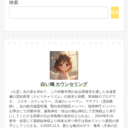
検索
検索
白い鳩 カウンセリング
（心霊）光の道を求めて、この40数年間の歩み関連等を通した永遠普
遍の霊的真理（スピリチャリズム）の探求と研鑽、実体験のブログで
す。 コスモ・カウンセラー。天成のシャーマン。アデプト（霊的教
師）。光の銀河連盟所属。聖白色同胞団メンバー。地球神庁メンバー。
お導きにて20数年前、厳島神社・弥山の御山神社にて空海様より弟子
にしてくださる実家の元お寺再興の使命伝えられる）。2024年9.10、
東寺・金堂にて薬師如来様より肉体を持つ弟子は初めてという最初の弟
子にしてくださる。※2024.11.4、新たな略式のサラ・庵寿（天命の正