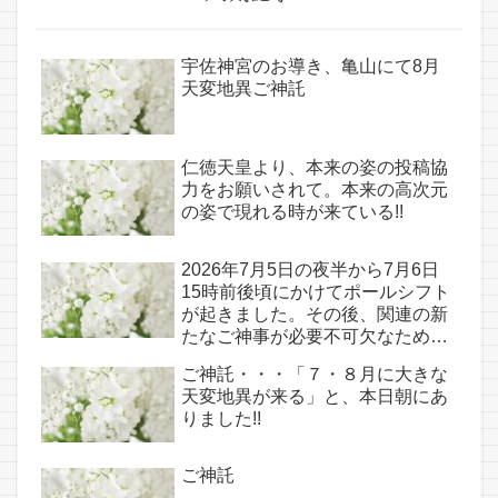
宇佐神宮のお導き、亀山にて8月
天変地異ご神託
仁徳天皇より、本来の姿の投稿協
力をお願いされて。本来の高次元
の姿で現れる時が来ている!!
2026年7月5日の夜半から7月6日
15時前後頃にかけてポールシフト
が起きました。その後、関連の新
たなご神事が必要不可欠なため、
7月7日のお導き淡路島は日本の原
ご神託・・・「７・８月に大きな
点であり古代太陽信仰の中心点で
天変地異が来る」と、本日朝にあ
もある伊弉諾宮、他3ヵ所へのご
りました!!
神託あり！！
ご神託