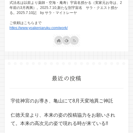
式法名は以前より薬師・空海・庵寿）宇宙名授かる（実家元お寺は、2
年前の3月再興）。2025.7.10,新たな別宇宙名 サラ・クエスト授か
る。2025.7.10記 by サラ・マイトレーヤ
ご依頼はこちらまで
https://www.yoakeniaruku.com/work/
最近の投稿
宇佐神宮のお導き、亀山にて8月天変地異ご神託
仁徳天皇より、本来の姿の投稿協力をお願いされ
て。本来の高次元の姿で現れる時が来ている!!