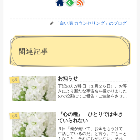
「白い鳩 カウンセリング」のブログ
関連記事
お知らせ
心霊
下記の方が昨日（１月２６日）、お導
きにより新たな宇宙名を授かりました
ので役割にてご報告・ご連絡をさせて
いただきます。A.M 乙・ペガサス さ
ん ← 旧 乙 さん（北口本宮
浅間神社にて） 文責 A.M サ
『心の糧』 ひとりでは生き
ラ・ハート・ホワイト・鳳凰
心霊
ていられない
３日「俺が働いて、お金をもうけて、
生活しているのだ」と言う。ごもっと
もなこと、それにちがいない。それな