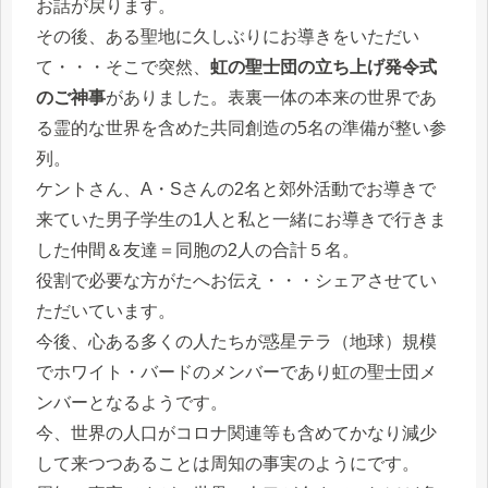
お話が戻ります。
その後、ある聖地に久しぶりにお導きをいただい
て・・・そこで突然、
虹の聖士団の立ち上げ発令式
のご神事
がありました。表裏一体の本来の世界であ
る霊的な世界を含めた共同創造の5名の準備が整い参
列。
ケントさん、A・Sさんの2名と郊外活動でお導きで
来ていた男子学生の1人と私と一緒にお導きで行きま
した仲間＆友達＝同胞の2人の合計５名。
役割で必要な方がたへお伝え・・・シェアさせてい
ただいています。
今後、心ある多くの人たちが惑星テラ（地球）規模
でホワイト・バードのメンバーであり虹の聖士団メ
ンバーとなるようです。
今、世界の人口がコロナ関連等も含めてかなり減少
して来つつあることは周知の事実のようにです。