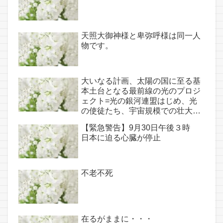
天照大御神様と卑弥呼様は同一人
物です。
大いなる計画、太陽の国に至る基
本土台となる最前線の光のプロジ
ェクト=光の銀河連盟はじめ、光
の使徒たち、宇宙規模での壮大な
連携を経ての夏至前日までに完遂!!
【緊急警告】9月30日午後３時
(6/26・28追記あり）
日本に迫る心臓が停止
不老不死
在るがままに・・・