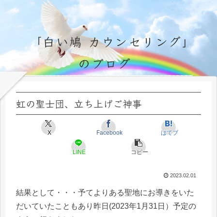
「白い鳩 カウンセリング」
のブログ
永遠不変の霊的真理の探究＆研鑽、実体験のブログ by サラ・マイトレーヤ
虹の聖士団、立ち上げご神事
X
Facebook
はてブ
LINE
コピー
2023.02.01
結果として・・・予てよりある聖地にお導きをいた
だいていたこともあり昨日(2023年1月31日）予定の