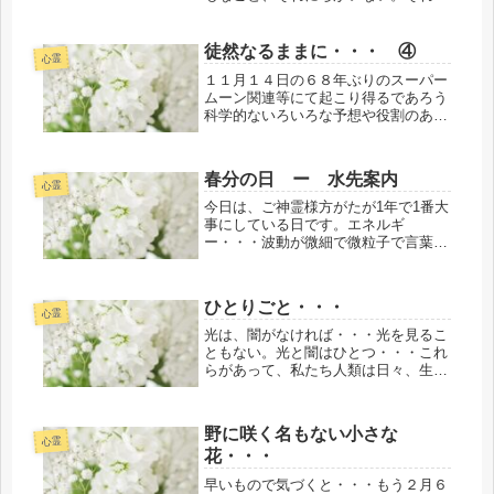
ら、働けるような一人前にはどうして
なれたのか。親が育ててくれた。それ
もちがいない。では、働いてお金をも
徒然なるままに・・・ ④
心霊
うけて品物を買いにゆく、その品物は
１１月１４日の６８年ぶりのスーパー
だ...
ムーン関連等にて起こり得るであろう
科学的ないろいろな予想や役割のある
方がたのビジョンをはじめ、予言等
を・・・私も実は気になっていて同胞
からシェアーリングをいただく前に久
春分の日 ー 水先案内
しぶりにネットサーフィン？で予め参
心霊
考に...
今日は、ご神霊様方がたが1年で1番大
事にしている日です。エネルギ
ー・・・波動が微細で微粒子で言葉で
は説明できないのですが、毎年 私も
気が付くといつしか春分の日を楽しみ
にしているのです。春分の日に、世界
ひとりごと・・・
のいくつかの遺跡関連等に1年に1度だ
心霊
け光...
光は、闇がなければ・・・光を見るこ
ともない。光と闇はひとつ・・・これ
らがあって、私たち人類は日々、生ま
れて来た目的である魂磨きを知ってい
ても・知らなくても しながら霊性進
化を大いなる計画の基で誰もがしてい
野に咲く名もない小さな
る・・・。他者を赦す。もちろん、自
心霊
花・・・
分...
早いもので気づくと・・・もう２月６