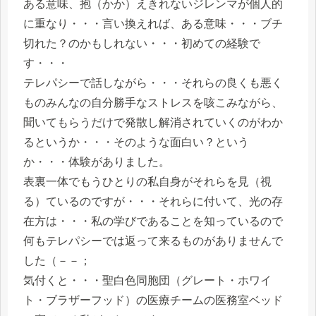
ある意味、抱（かか）えきれないジレンマが個人的
に重なり・・・言い換えれば、ある意味・・・ブチ
切れた？のかもしれない・・・初めての経験で
す・・・
テレパシーで話しながら・・・それらの良くも悪く
ものみんなの自分勝手なストレスを咳こみながら、
聞いてもらうだけで発散し解消されていくのがわか
るというか・・・そのような面白い？という
か・・・体験がありました。
表裏一体でもうひとりの私自身がそれらを見（視
る）ているのですが・・・それらに付いて、光の存
在方は・・・私の学びであることを知っているので
何もテレパシーでは返って来るものがありませんで
した（－－；
気付くと・・・聖白色同胞団（グレート・ホワイ
ト・ブラザーフッド）の医療チームの医務室ベッド