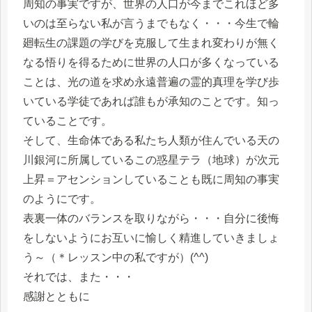
周知の事実ですが、世界の人口が今までこれほど多
いのは至らない私が言うまでもなく・・・今生で輪
廻転生の課題の学びを克服して生まれ変わりが無く
なる悟りを得るために世界の人口が多くなっている
ことは、光の道を求め永遠普遍の霊的真理を学び歩
いている学徒であれば誰もが承知のことです。知っ
ていることです。
そして、生命体である私たち人類が住んでいる天の
川銀河に所属しているこの惑星テラ（地球）が次元
上昇＝アセンションしていることも既に周知の事実
のようにです。
表裏一体のバランスを取りながら・・・自分に後悔
をしないようにお互いに愉しく精進していきましょ
う～（＊レッスン中の私ですが）(^^)
それでは、また・・・
感謝とともに