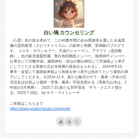
白い鳩 カウンセリング
（心霊）光の道を求めて、この40数年間の歩み関連等を通した永遠普
遍の霊的真理（スピリチャリズム）の探求と研鑽、実体験のブログで
す。 コスモ・カウンセラー。天成のシャーマン。アデプト（霊的教
師）。光の銀河連盟所属。聖白色同胞団メンバー。地球神庁メンバー。
お導きにて20数年前、厳島神社・弥山の御山神社にて空海様より弟子
にしてくださる実家の元お寺再興の使命伝えられる）。2024年9.10、
東寺・金堂にて薬師如来様より肉体を持つ弟子は初めてという最初の弟
子にしてくださる。※2024.11.4、新たな略式のサラ・庵寿（天命の正
式法名は以前より薬師・空海・庵寿）宇宙名授かる（実家元お寺は、2
年前の3月再興）。2025.7.10,新たな別宇宙名 サラ・クエスト授か
る。2025.7.10記 by サラ・マイトレーヤ
ご依頼はこちらまで
https://www.yoakeniaruku.com/work/