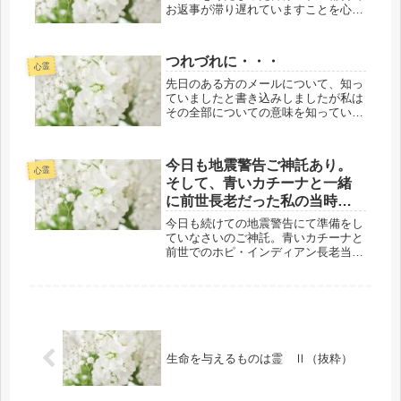
お返事が滞り遅れていますことを心よ
りお詫び申し上げます。大変、申し訳
ございません。順次、お返事を差し上
げておりますので、ぞうどよろしくお
つれづれに・・・
願い申し上げま
心霊
す。 ...
先日のある方のメールについて、知っ
ていましたと書き込みしましたが私は
その全部についての意味を知っている
と書いた訳ではありませんのでご了承
願います。※誤解されるのは私にとっ
て不本意ですので、先日の書き込み
今日も地震警告ご神託あり。
（つれずれ・・・）を削除しました。
心霊
そして、青いカチーナと一緒
※５...
に前世長老だった私の当時の
ホピ姿が
今日も続けての地震警告にて準備をし
ていなさいのご神託。青いカチーナと
前世でのホピ・インディアン長老当時
の私の姿。覚醒したら他者が考えた
り・想っていることがわかるので、当
然ながら守秘義務が神法にてありま
す。遵守。
生命を与えるものは霊 Ⅱ（抜粋）