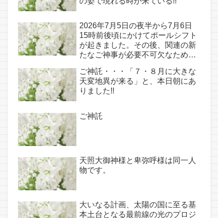
の姿で現れる時が来ている!!
2026年7月5日の夜半から7月6日
15時前後頃にかけてポールシフト
が起きました。その後、関連の新
たなご神事が必要不可欠なため、
7月7日のお導き淡路島は日本の原
ご神託・・・「７・８月に大きな
点であり古代太陽信仰の中心点で
天変地異が来る」と、本日朝にあ
もある伊弉諾宮、他3ヵ所へのご
りました!!
神託あり！！
ご神託
天照大御神様と卑弥呼様は同一人
物です。
大いなる計画、太陽の国に至る基
本土台となる最前線の光のプロジ