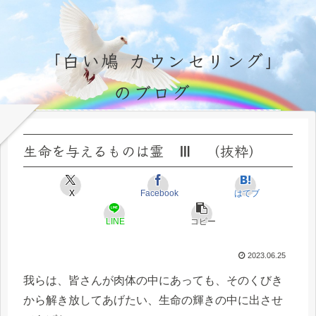
「白い鳩 カウンセリング」
のブログ
永遠不変の霊的真理の探究＆研鑽、実体験のブログ by サラ・マイトレーヤ
生命を与えるものは霊 Ⅲ （抜粋）
X
Facebook
はてブ
LINE
コピー
2023.06.25
我らは、皆さんが肉体の中にあっても、そのくびき
から解き放してあげたい、生命の輝きの中に出させ