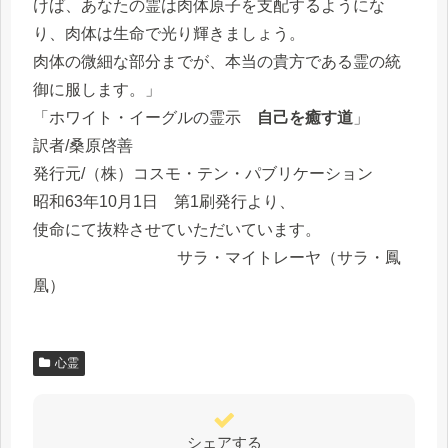
けば、あなたの霊は肉体原子を支配するようにな
り、肉体は生命で光り輝きましょう。
肉体の微細な部分までが、本当の貴方である霊の統
御に服します。」
「ホワイト・イーグルの霊示
自己を癒す道
」
訳者/桑原啓善
発行元/（株）コスモ・テン・パブリケーション
昭和63年10月1日 第1刷発行より、
使命にて抜粋させていただいています。
サラ・マイトレーヤ（サラ・鳳
凰）
心霊
シェアする