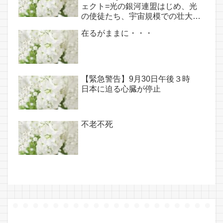
ェクト=光の銀河連盟はじめ、光
の使徒たち、宇宙規模での壮大な
連携を経ての夏至前日までに完遂!!
在るがままに・・・
(6/26・28追記あり）
【緊急警告】9月30日午後３時
日本に迫る心臓が停止
不老不死