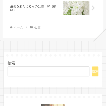
生命をあたえるものは霊 Ⅳ（抜
粋）
ホーム
心霊
検索
検索