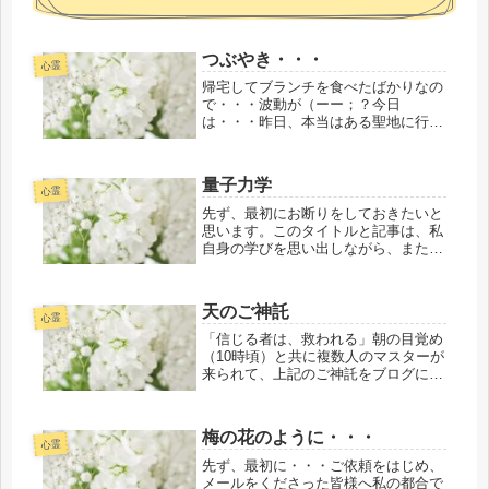
つぶやき・・・
心霊
帰宅してブランチを食べたばかりなの
で・・・波動が（ーー；？今日
は・・・昨日、本当はある聖地に行け
たらなぁ～と想っていたのですが前日
(8/9）のご神託ご依頼のパイプ役（2
名）で京都に行き・・・ある聖地以外
量子力学
では絶対に約束されたような必要に応
心霊
じた...
先ず、最初にお断りをしておきたいと
思います。このタイトルと記事は、私
自身の学びを思い出しながら、また復
習しながらまとめるためのものです。
先日（９/３）のお昼前頃から翌日
（９/４）までの昼夜を問わずお昼前
天のご神託
頃まで表裏一体で私が所属している
心霊
元々の...
「信じる者は、救われる」朝の目覚め
（10時頃）と共に複数人のマスターが
来られて、上記のご神託をブログに書
くようにとお話が入れ変わり何度かあ
りましたので、役割・・・ミッション
で、ご縁があり当ブログを長年間含、
梅の花のように・・・
シェアを受け入れてくださいました
心霊
真...
先ず、最初に・・・ご依頼をはじめ、
メールをくださった皆様へ私の都合で