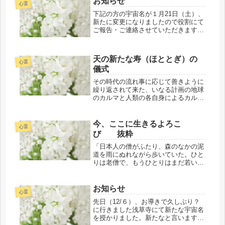
お知らせ
す。長くもあり短くもあり・・・霊媒
心霊
体質のマインド・ミデｲアムタイプと
下記の方の宇宙名が１月21日（土）、
いうこともあり無我夢中で
新たに変更になりましたので役割にて
ご報告・ご連絡させていただきます。
A.M エマ・鳳凰 さん ←
旧 A.M エマ さん 文
責 A.M サラ・ハート・ホワ
天の新たな寿（ほととぎ）の
イト・鳳凰
心霊
儀式
その時代の流れ事に応じて善きように
繰り返されて来た、いなる計画の地球
のカルマと人類の各自身によるカルマ
の根っこが切られたことは私自身も三
十数年前頃に恩師のひとりでもある永
遠普遍の霊的真理の基本を当時、学ん
今、ここに生きるよろこ
心霊
で教えてくださいました故桑原啓善先
び 抜粋
生...
「日本人の僧がふたり、森のなかの泥
道を雨にぬれながら歩いていた。ひと
りは老僧で、もうひとりはまだ若い僧
だった。ふたりは寺に帰る途中だっ
た。ぬかるみの道をすぎて急流の川に
さしかかると、そこには美しい女が途
お知らせ
心霊
方に暮れたようすでたたずんでいた。
先日（12/６）、お導きで久しぶり？
事情...
に行きました浅草寺にて新たな宇宙名
を授かりました。新たなと言います