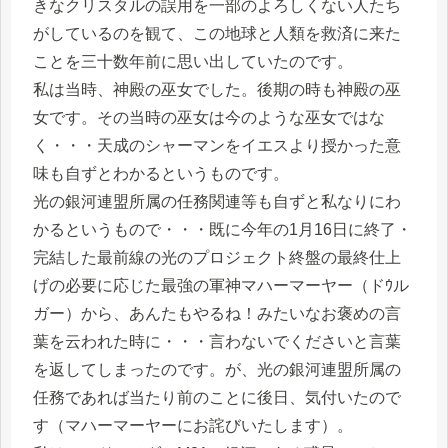
きなクリスタルの誤用を一部のよろしくない人たち
がしているのを観て、この地球と人類を救済に来た
ことを三十数年前に思い出していたのです。
私は当時、神殿の巫女でした。後期の時も神殿の巫
女です。その当時の巫女は今のような巫女ではな
く・・・天成のシャーマンをイエスより授かった意
味も自ずとわかるというものです。
光の銀河連盟所属の任務関連等も自ずと私なりにわ
かるというもので・・・既に今年の1月16日に終了・
完結した最前線の光のプロジェクト終盤の最終仕上
げの必要に応じた最強の軍神マハーマーヤー（ドｳル
ガー）から、あんたもやるね！みたいなお褒めの言
葉を云われた時に・・・言わないでくださいと言葉
を返してしまったのです。が、光の銀河連盟所属の
任務であれば当たり前のことに後日、気付いたので
す（マハーマーヤーにお詫びいたします）。