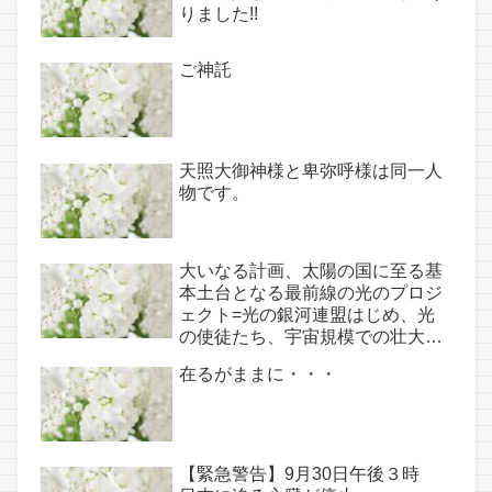
りました!!
神託あり！！
ご神託
天照大御神様と卑弥呼様は同一人
物です。
大いなる計画、太陽の国に至る基
本土台となる最前線の光のプロジ
ェクト=光の銀河連盟はじめ、光
の使徒たち、宇宙規模での壮大な
連携を経ての夏至前日までに完遂!!
在るがままに・・・
(6/26・28追記あり）
【緊急警告】9月30日午後３時