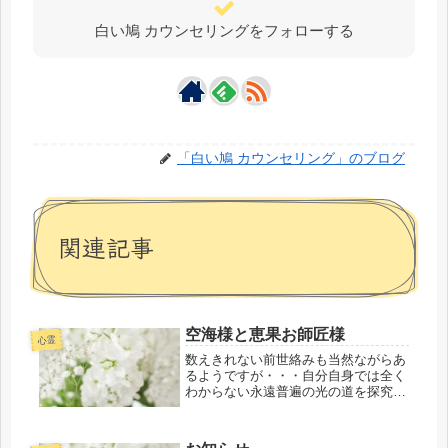
白い鳩 カウンセリングをフォローする
「白い鳩 カウンセリング」のブログ
関連記事
空海様と恵果お師匠様
心霊
数えきれない前世絡みも当然ながらあ
るようですが・・・自分自身では全く
わからない永遠普遍の光の道を探究＆
研鑽をし始めて気付くとかれこれ44年
の月日がいつしか経過していたことに
学徒のひとりとして気付かされたので