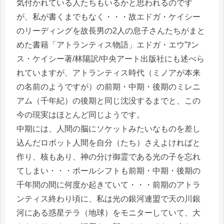
気付かれている人たちもいるかと思われるのです
が、私が書くまでもなく・・・故エドガ・ケイシー
のリーディングを故長男の2人の息子さんたちがまと
めた書籍「アトランティス物語」エドガ・エウ”ｱン
ス・ケイシー著/林陽訳/中央アート出版社にも述べら
れていますが、アトランティス時代（ミノアが本来
の名前のようですが）の前期・中期・後期のミレニ
アム（千年紀）の後期と同じ沈没するまでと、この
今の現実はほとんど同じようです。
中期には、人間の脳にソケットみたいなものを差し
込んだロボット人間を自分（たち）さえよければと
作り、核もあり、神の分け御霊である光の子を忘れ
てしまい・・・ポールシフトも前期・中期・後期の
千年間の間に何度か起きていて・・・前期のアトラ
ンティス終わり頃に、私は光の銀河連盟で天の川銀
河にある惑星テラ（地球）をモニターしていて、大