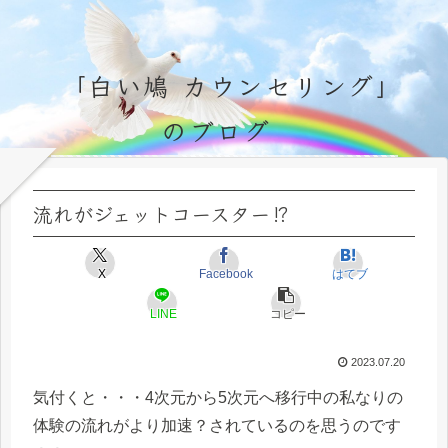
「白い鳩 カウンセリング」
のブログ
永遠不変の霊的真理の探究＆研鑽、実体験のブログ by サラ・マイトレーヤ
流れがジェットコースター⁉
X
Facebook
はてブ
LINE
コピー
2023.07.20
気付くと・・・4次元から5次元へ移行中の私なりの
体験の流れがより加速？されているのを思うのです