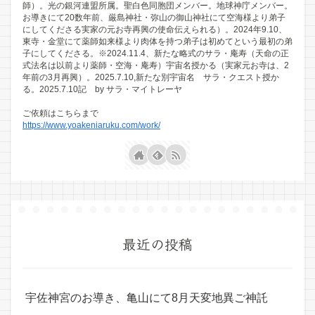
師）。光の銀河連盟所属。聖白色同胞団メンバー。地球神庁メンバー。
お導きにて20数年前、厳島神社・弥山の御山神社にて空海様より弟子
にしてくださる実家の元お寺再興の使命伝えられる）。2024年9.10、
東寺・金堂にて薬師如来様より肉体を持つ弟子は初めてという最初の弟
子にしてくださる。※2024.11.4、新たな略式のサラ・庵寿（天命の正
式法名は以前より薬師・空海・庵寿）宇宙名授かる（実家元お寺は、2
年前の3月再興）。2025.7.10,新たな別宇宙名 サラ・クエスト授か
る。2025.7.10記 by サラ・マイトレーヤ
ご依頼はこちらまで
https://www.yoakeniaruku.com/work/
最近の投稿
宇佐神宮のお導き、亀山にて8月天変地異ご神託