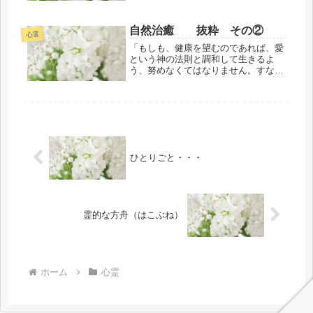
か・・・正直にいえば、今回で3度目
となるサラ・マイトレーヤと弥勒のサ
ラの宇宙名を授かりました。もっと言
自然治癒 抜粋 その②
えば、2度目の時はサラ・マイトレー
心霊
ヤ...
「もしも、健康を望むのであれば、愛
という神の法則と調和して生きるよ
う、努めなくてはなりません。すなわ
ち、どんな生き物にも害を与えず、苦
しみを与えないように努めるというこ
とです。人間関係を調和あるものにし
てください。皆さんの仲間である動物
たち...
ひとりごと・・・
霊的な方舟（はこぶね）
ホーム
心霊