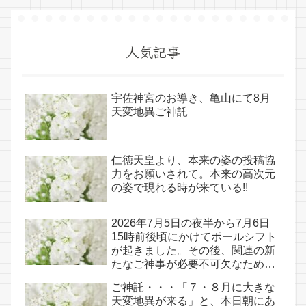
人気記事
宇佐神宮のお導き、亀山にて8月
天変地異ご神託
仁徳天皇より、本来の姿の投稿協
力をお願いされて。本来の高次元
の姿で現れる時が来ている!!
2026年7月5日の夜半から7月6日
15時前後頃にかけてポールシフト
が起きました。その後、関連の新
たなご神事が必要不可欠なため、
7月7日のお導き淡路島は日本の原
ご神託・・・「７・８月に大きな
点であり古代太陽信仰の中心点で
天変地異が来る」と、本日朝にあ
もある伊弉諾宮、他3ヵ所へのご