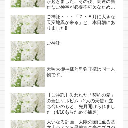
が起きました。その後、関連の新
たなご神事が必要不可欠なため、
7月7日のお導き淡路島は日本の原
ご神託・・・「７・８月に大きな
点であり古代太陽信仰の中心点で
天変地異が来る」と、本日朝にあ
もある伊弉諾宮、他3ヵ所へのご
りました!!
神託あり！！
ご神託
天照大御神様と卑弥呼様は同一人
物です。
【ご神託】失われた「契約の箱」
の蓋はケルビム（2人の天使）立
ち合いのもと、先月開けられまし
た（4/18あらためて補足）
大いなる計画、太陽の国に至る基
本土台となる最前線の光のプロジ