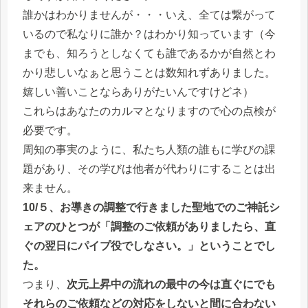
誰かはわかりませんが・・・いえ、全ては繋がって
いるので私なりに誰か？はわかり知っています（今
までも、知ろうとしなくても誰であるかが自然とわ
かり悲しいなぁと思うことは数知れずありました。
嬉しい善いことならありがたいんですけどネ）
これらはあなたのカルマとなりますので心の点検が
必要です。
周知の事実のように、私たち人類の誰もに学びの課
題があり、その学びは他者が代わりにすることは出
来ません。
10/５、お導きの調整で行きました聖地でのご神託シ
ェアのひとつが「調整のご依頼がありましたら、直
ぐの翌日にパイプ役でしなさい。」ということでし
た。
つまり、
次元上昇中の流れの最中の今は直ぐにでも
それらのご依頼などの対応をしないと間に合わない