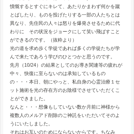
憤慨するとすぐにキレて、あたりかまわず何かを蹴
とばしたり、ものを投げたりする一部の人たちとは
異なり、先住民の人々は怒りを爆発させるために代
わりに その状況をジョークにして笑い飛ばすこと
ができるのです。（抜粋より）
光の道を求め歩く学徒であれば多くの学徒たちが学
んで来たであろう学びのひとつかと思うのです。
先月（10/24）の結果としてのお導き関連等の疲れが
中々、快復に至らないのは承知しているもの
の・・・本日、朝にやっと、私自身の心霊治療１セ
ット施術を光の存在方のお陰様でさせていただくこ
とができました。
なんと・・・想像もしていない数か月前に神様から
複数人のメルアド削除のご神託をいただいてそのよ
うにいたしました。
それはお互いのためにならないからです。ちなみ