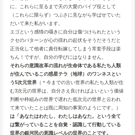
に、これらに至るまで天の大愛のパイプ役として
（これらに限らず）つぶさに見ながら学ばせていた
だいて来た私がいます。
エゴという感情の囁きに自分は傷つけられたという
クセのパターンが心の揺れの起伏をそうだそうだと
正当化して他者に責任転嫁してしまう常套手段は楽
ちん！ですが、自分の学びにはなりません。
それらの意識改革の流れが生命体である私たち人類
が住んでいるこの惑星テラ（地球）のワンネスとい
う5次元世界
（＊今までの古い世界の私たち人類が住
む3次元の世界は、自分さえ良ければよいという価値
判断や枠組みの世界で遅れた低次元の世界と云われ
て来ていたことは既に周知の事実のようにです。）
は「あなたはわたし、わたしはあなた。という全て
は繋がっていることを自覚・認識して行動している
世界の銀河民の意識レベルの世界のことです。