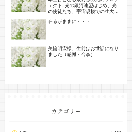
ェクト=光の銀河連盟はじめ、光
の使徒たち、宇宙規模での壮大な
連携を経ての夏至前日までに完遂!!
在るがままに・・・
(6/26・28追記あり）
美輪明宏様、生前はお世話になり
ました（感謝・合掌）
カテゴリー