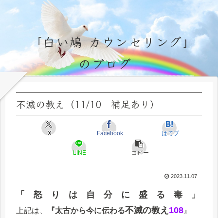
「白い鳩 カウンセリング」
のブログ
永遠不変の霊的真理の探究＆研鑽、実体験のブログ by サラ・マイトレーヤ
不滅の教え（11/10 補足あり）
X
Facebook
はてブ
LINE
コピー
2023.11.07
「 怒 り は 自 分 に 盛 る 毒 」
不滅の教え
108
上記は、
『太古から今に伝わる
』