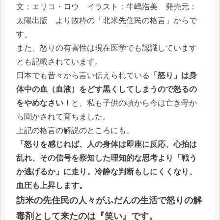
文：エリコ・ロウ イラスト：牛嶋浩美 発売元：
太陽出版 より抜粋の「北米先住民の格言」からで
す。
また、怒りの有害性は現在医学でも認識しています
とも記載されています。
日本でも昔々から言い伝えられている
「怒り」は身
体中の血（血液）をどす黒くしてしまうので怒るの
をやめなさい！
と、私も子供の頃から今は亡き母か
ら聞かされて育ちました。
上記の格言の解説のところにも、
「怒りを感じれば、人の身体は即座に反応、心拍は
乱れ、その信号を察知した理知的な思考より「戦う
か逃げるか」に走り。冷静な判断もしにくくなり、
血圧も上昇します。
訪米の先住民の人々がふだんの生活で怒りの解
毒剤として来たのは『笑い』です。