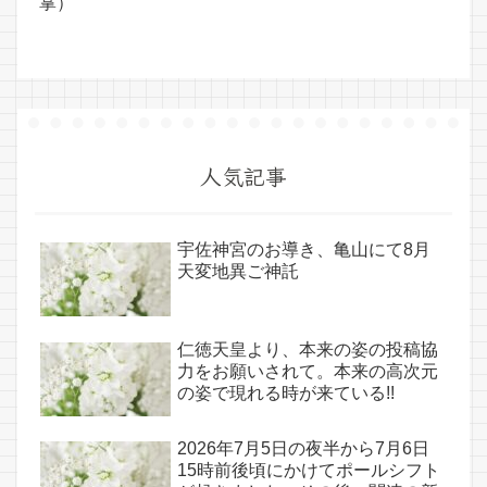
掌）
人気記事
宇佐神宮のお導き、亀山にて8月
天変地異ご神託
仁徳天皇より、本来の姿の投稿協
力をお願いされて。本来の高次元
の姿で現れる時が来ている!!
2026年7月5日の夜半から7月6日
15時前後頃にかけてポールシフト