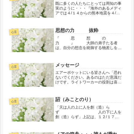
既に多くの人たちにとっては周知の事
実のように・・・『海外のあるメディ
アでは４/１４からの熊本地震を４/１
６日の夜、チエックインしたホテルの
テレビ番組のニュースで「今までに前
例のない地震」と気象庁の方が発言し
思想の力 抜粋
ていました。日本のメディアで
心霊
も・・...
『 思 想 の
力 』 大師の弟子たる者
は、自分の想念を統御する物差しを持
たねばなりません。先ず、自己自身に
目をくばることです。そうして、日常
生活の１つ１つの出来事に自己統御を
メッセージ
しようとすることです。肉体の言うが
心霊
ままに...
エアーポケットにいる皆さんへ「恐れ
ないでください。あるのはただ意識だ
けです。ライトワーカーの役割は喜び
に満ちています。私たちは、皆さん方
へ喜びに満ちたアセンションをお伝え
するためにあなた方へコンタクトを試
詔（みことのり）
みています。あなた方は素晴らしい存
心霊
在...
「天は人の上に人を創（造）ら
ず 人の下に人を
創（造）らず」上記は、１２/１７・
１８とお導きをいただいてご縁のある
少数人と行きました「沖縄の今帰仁城
跡（なきじんぐすく）と首里城の２ヵ