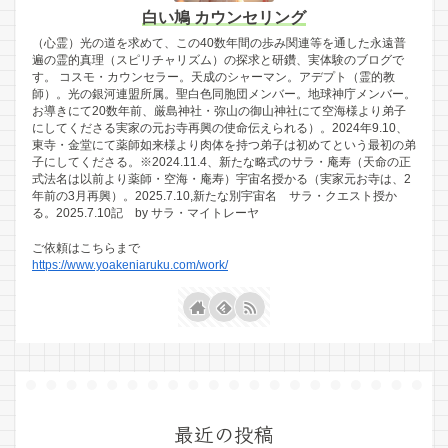
白い鳩 カウンセリング
（心霊）光の道を求めて、この40数年間の歩み関連等を通した永遠普
遍の霊的真理（スピリチャリズム）の探求と研鑽、実体験のブログで
す。 コスモ・カウンセラー。天成のシャーマン。アデプト（霊的教
師）。光の銀河連盟所属。聖白色同胞団メンバー。地球神庁メンバー。
お導きにて20数年前、厳島神社・弥山の御山神社にて空海様より弟子
にしてくださる実家の元お寺再興の使命伝えられる）。2024年9.10、
東寺・金堂にて薬師如来様より肉体を持つ弟子は初めてという最初の弟
子にしてくださる。※2024.11.4、新たな略式のサラ・庵寿（天命の正
式法名は以前より薬師・空海・庵寿）宇宙名授かる（実家元お寺は、2
年前の3月再興）。2025.7.10,新たな別宇宙名 サラ・クエスト授か
る。2025.7.10記 by サラ・マイトレーヤ
ご依頼はこちらまで
https://www.yoakeniaruku.com/work/
最近の投稿