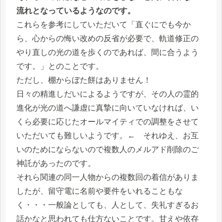
流れとなっているようなのです。
これらを参考にしていただいて「直ぐにでも今か
ら、心からの悔い改めの反省が必要で、軌道修正の
やり直しの光の道を歩くのであれば、間に合うよう
です。」とのことです。
ただし、棚からぼた餅はありません！
日々の精進しだいによるようですが、その人の霊的
進化が光の道へ謙虚に真摯に向いていなければ、い
くら必要に応じたオールマイティでの調整をさせて
いただいても難しいようです。← それゆえ、お互
いのためにならないので複数人のメルアド削除のご
神託があったのです。
それら関連の同一人物からの複数回の着信がありま
したが、留守電に名前や要件をいれることもな
く・・・一般論としても、人として、失礼すぎるお
話かなと思われても仕方ないことです。甘えや依存