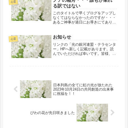
ノアの箱舟・・・誰もが乗れ
所で、帰宅したら早いうちにブログに
心霊
る訳ではない
書いて皆...
このタイトルで早くブログをアップし
なくてはならなかったのですが・・・
あるご神事が過日にお導きにてありま
して、終えた後に詔で「歴史に残る１
ページが刻まれました。」とお話をお
聞きし、必要な方がたへお伝えさせて
お知らせ
心霊
いただきました。その詳細に付いて
リンクの「光の銀河連盟・テラセンタ
は、...
ー」HPへ新しく記載があります。読
んでいただければ幸いです。皆様、ど
うぞよろしくお願い致しま
す。 お導きの光のプ
ロジェクトは、遂行に関して最低限の
アウトラインのみの下調べに留めてお
くことが基本...
日本列島の全てに虹の光が放たれた
2023年10月24日の共同創造の出来事
に祝福を！！
びわの花が先日咲きました