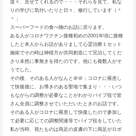
度々、見せてくれるので・・・それらを見て、私な
りの学びに気付いたりと日々、修行しています（＾
＾；
スーパーフードの食べ物のお話に戻ります。
ある人がコロナワクチン接種初めの2001年頃に接種
したと本人からお話がありまして心霊治療１セット
施術でその時は神様方が共同創造にて完治してくだ
さり未然に事無きを得たのです。他にも複数人がそ
うでした。
その後、そのある人がなんと＠＠；コロナに罹患し
て快復後に、お導きのある聖地で集まり・・・いつ
もながらの調整が必要なことがわかりパイプ役で皆
さん全員に調整させていただいたときのお話です。
そのある人がコロナに罹患して快復したので参加し
て必要に応じての調整関連等でパイプ役をしていた
私が当時、視たものは両足の皮膚の下に両足がロボ