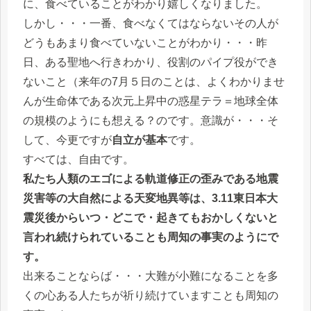
に、食べていることがわかり嬉しくなりました。
しかし・・・一番、食べなくてはならないその人が
どうもあまり食べていないことがわかり・・・昨
日、ある聖地へ行きわかり、役割のパイプ役ができ
ないこと（来年の7月５日のことは、よくわかりませ
んが生命体である次元上昇中の惑星テラ＝地球全体
の規模のようにも想える？のです。意識が・・・そ
して、今更ですが
自立が基本
です。
すべては、自由です。
私たち人類のエゴによる軌道修正の歪みである地震
災害等の大自然による天変地異等は、3.11東日本大
震災後からいつ・どこで・起きてもおかしくないと
言われ続けられていることも周知の事実のようにで
す。
出来ることならば・・・大難が小難になることを多
くの心ある人たちが祈り続けていますことも周知の