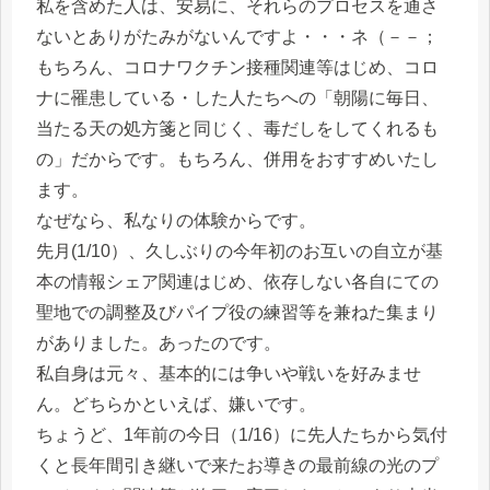
私を含めた人は、安易に、それらのプロセスを通さ
ないとありがたみがないんですよ・・・ネ（－－；
もちろん、コロナワクチン接種関連等はじめ、コロ
ナに罹患している・した人たちへの「朝陽に毎日、
当たる天の処方箋と同じく、毒だしをしてくれるも
の」だからです。もちろん、併用をおすすめいたし
ます。
なぜなら、私なりの体験からです。
先月(1/10）、久しぶりの今年初のお互いの自立が基
本の情報シェア関連はじめ、依存しない各自にての
聖地での調整及びパイプ役の練習等を兼ねた集まり
がありました。あったのです。
私自身は元々、基本的には争いや戦いを好みませ
ん。どちらかといえば、嫌いです。
ちょうど、1年前の今日（1/16）に先人たちから気付
くと長年間引き継いで来たお導きの最前線の光のプ