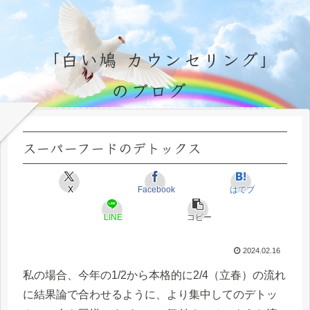
「白い鳩 カウンセリング」
のブログ
永遠不変の霊的真理の探究＆研鑽、実体験のブログ by サラ・マイトレーヤ
スーパーフードのデトックス
X
Facebook
はてブ
LINE
コピー
2024.02.16
私の場合、今年の1/2から本格的に2/4（立春）の流れ
に結果論で合わせるように、より集中してのデトッ