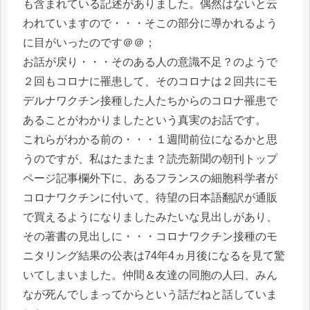
も含まれている記述がありました。偶然はないと云
われていますので・・・そこの部分に導かれるよう
に目がいったのです＠＠；
お話が戻り・・・そのある人の意識不足？のようで
２回もコロナに罹患して、そのコロナは２回共にモ
デルナワクチン接種した人たちからのコロナ罹患で
あることがわかりましたという真実のお話です。
これらがわかる前の・・・１週間前位になるかと思
うのですが、私はたまたま？読売新聞の朝刊トップ
ページ記事欄外下に、あるフランスの細胞科学者が
コロナワクチンに付いて、待望の日本語翻訳が通販
で買えるようになりましたみたいな見出しがあり、
その著書の見出しに・・・コロナワクチン接種のモ
ニタリング結果の公表は74年4ヵ月後になるを見て驚
いてしまいました。仲間＆友達の同胞の人曰、みん
なが死んでしまってからという話だねと話していま