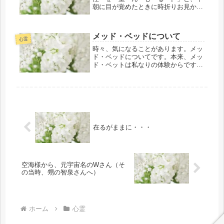
朝に目が覚めたときに時折りお見かけ
する肩まである黒髪と上半身裸のいつ
もの若い姿のババジ様が来られてい
て・・・そのようにテレパシーで語り
メッド・ベッドについて
かけたことを確認するように私を見
心霊
（視...
時々、気になることがあります。メッ
ド・ベッドについてです。本来、メッ
ド・ベットは私なりの体験からです
が・・・申し込み順限定等はありませ
ん。無いのです。光の道を歩く表裏一
体での苛酷な共同創造のパイプ役等に
て、どうしても必要な時には気付くと
ホワ...
在るがままに・・・
空海様から、元宇宙名のWさん（そ
の当時、甥の智泉さんへ）
ホーム
心霊