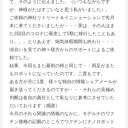
て、そのように伝えました。（いつもながらです
が、神様がたはすごいなと思う私がいました）。
ご依頼の神社リトリート＆イニシェーションで先月
末に来てくださいましたが・・・実は、その人はま
た2回目のコロナに罹患して5類に移行したこともあ
り。。。とりあえず、病気休暇期間も終わり・・・
頃合いを見ての神々様方からのサポートによるご依
頼でした。
結果、今回もまた最初の時と同じで・・両足がまた
もロボットになっていたのです。二度もです。
ある方が月に1度、様々な独自の情報シェアメールが
届き送ってくださるのですが・・・それらの見極め
判断は各自の責任として私なりに参考にさせていた
だいております（感謝）
今月のそれら関連の情報のなかに、モデルナのワク
チン接種の記載のところでワクチンにナノロボット