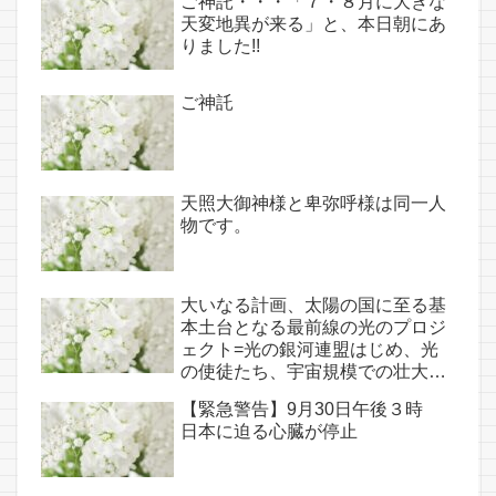
ご神託・・・「７・８月に大きな
点であり古代太陽信仰の中心点で
天変地異が来る」と、本日朝にあ
もある伊弉諾宮、他3ヵ所へのご
りました!!
神託あり！！
ご神託
天照大御神様と卑弥呼様は同一人
物です。
大いなる計画、太陽の国に至る基
本土台となる最前線の光のプロジ
ェクト=光の銀河連盟はじめ、光
の使徒たち、宇宙規模での壮大な
連携を経ての夏至前日までに完遂!!
【緊急警告】9月30日午後３時
(6/26・28追記あり）
日本に迫る心臓が停止