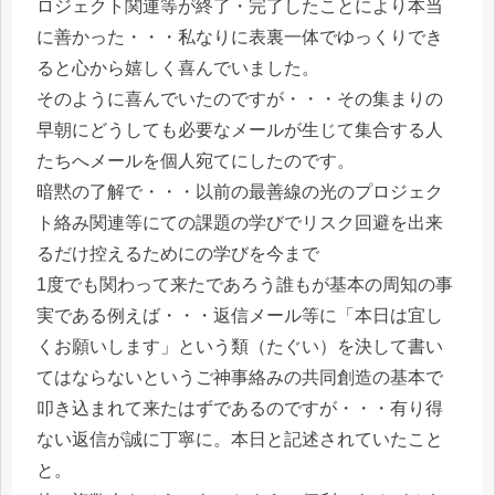
ロジェクト関連等が終了・完了したことにより本当
に善かった・・・私なりに表裏一体でゆっくりでき
ると心から嬉しく喜んでいました。
そのように喜んでいたのですが・・・その集まりの
早朝にどうしても必要なメールが生じて集合する人
たちへメールを個人宛てにしたのです。
暗黙の了解で・・・以前の最善線の光のプロジェク
ト絡み関連等にての課題の学びでリスク回避を出来
るだけ控えるためにの学びを今まで
1度でも関わって来たであろう誰もが基本の周知の事
実である例えば・・・返信メール等に「本日は宜し
くお願いします」という類（たぐい）を決して書い
てはならないというご神事絡みの共同創造の基本で
叩き込まれて来たはずであるのですが・・・有り得
ない返信が誠に丁寧に。本日と記述されていたこと
と。