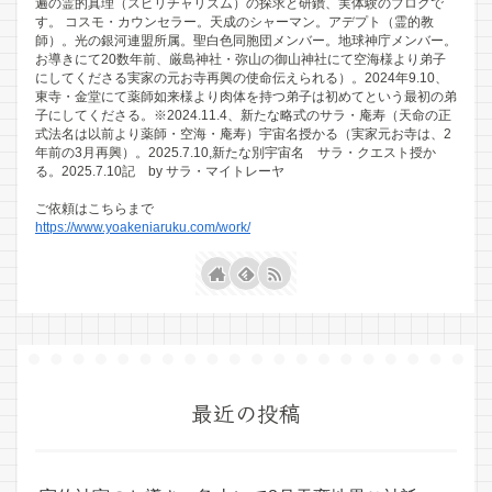
遍の霊的真理（スピリチャリズム）の探求と研鑽、実体験のブログで
す。 コスモ・カウンセラー。天成のシャーマン。アデプト（霊的教
師）。光の銀河連盟所属。聖白色同胞団メンバー。地球神庁メンバー。
お導きにて20数年前、厳島神社・弥山の御山神社にて空海様より弟子
にしてくださる実家の元お寺再興の使命伝えられる）。2024年9.10、
東寺・金堂にて薬師如来様より肉体を持つ弟子は初めてという最初の弟
子にしてくださる。※2024.11.4、新たな略式のサラ・庵寿（天命の正
式法名は以前より薬師・空海・庵寿）宇宙名授かる（実家元お寺は、2
年前の3月再興）。2025.7.10,新たな別宇宙名 サラ・クエスト授か
る。2025.7.10記 by サラ・マイトレーヤ
ご依頼はこちらまで
https://www.yoakeniaruku.com/work/
最近の投稿