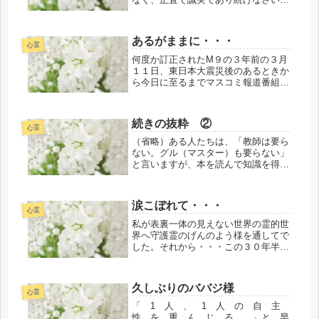
あなたの作り上げたものが、壊される
でしょう。気にすることなく、作り続
けなさい。助けた相手から、恩知らず
あるがままに・・・
の仕打ちを受けるでしょう。気にする
心霊
こ...
何度か訂正されたM９の３年前の３月
１１日、東日本大震災後のあるときか
ら今日に至るまでマスコミ報道番組等
で数えきれないほどに「いつ、何が起
きてもおかしくない状況・・・」と言
われ続けて来ています。私にはよくわ
続きの抜粋 ②
かりませんが・・・そのとき、そのと
心霊
き...
（省略）ある人たちは、「教師は要ら
ない。グル（マスター）も要らない」
と言いますが、本を読んで知識を得て
も、知恵は書物から受けられません。
知識が知恵に変わるのは、恩恵が教師
から弟子に移り渡って行く時だけで
涙こぼれて・・・
す。もし、あなたにその心構えができ
心霊
てい...
私が表裏一体の見えない世界の霊的世
界へ守護霊のげんのよう様を通してで
した。それから・・・この３０年半、
私には自然療法（人の手を加えない）
あるがままの自然の織り成す四季の美
しき透明感と心地よい空間と優しい愛
久しぶりのババジ様
溢れるささやき・・・そして、喜多郎
心霊
さ...
「 1 人 、 1 人 の 自 主
性 を 重 ん じ る 。」と、早