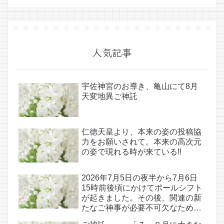
人気記事
宇佐神宮のお導き、亀山にて8月
天変地異ご神託
仁徳天皇より、本来の姿の投稿協
力をお願いされて。本来の高次元
の姿で現れる時が来ている!!
2026年7月5日の夜半から7月6日
15時前後頃にかけてポールシフト
が起きました。その後、関連の新
たなご神事が必要不可欠なため、
7月7日のお導き淡路島は日本の原