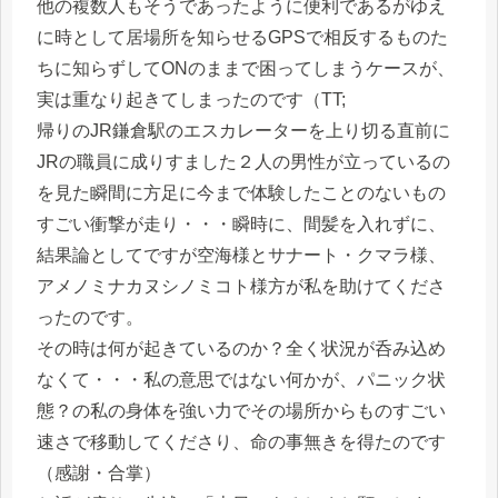
他の複数人もそうであったように便利であるがゆえ
に時として居場所を知らせるGPSで相反するものた
ちに知らずしてONのままで困ってしまうケースが、
実は重なり起きてしまったのです（TT;
帰りのJR鎌倉駅のエスカレーターを上り切る直前に
JRの職員に成りすました２人の男性が立っているの
を見た瞬間に方足に今まで体験したことのないもの
すごい衝撃が走り・・・瞬時に、間髪を入れずに、
結果論としてですが空海様とサナート・クマラ様、
アメノミナカヌシノミコト様方が私を助けてくださ
ったのです。
その時は何が起きているのか？全く状況が呑み込め
なくて・・・私の意思ではない何かが、パニック状
態？の私の身体を強い力でその場所からものすごい
速さで移動してくださり、命の事無きを得たのです
（感謝・合掌）