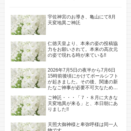
宇佐神宮のお導き、亀山にて8月
天変地異ご神託
仁徳天皇より、本来の姿の投稿協
力をお願いされて。本来の高次元
の姿で現れる時が来ている!!
2026年7月5日の夜半から7月6日
15時前後頃にかけてポールシフト
が起きました。その後、関連の新
たなご神事が必要不可欠なため、
7月7日のお導き淡路島は日本の原
ご神託・・・「７・８月に大きな
点であり古代太陽信仰の中心点で
天変地異が来る」と、本日朝にあ
もある伊弉諾宮、他3ヵ所へのご
りました!!
神託あり！！
天照大御神様と卑弥呼様は同一人
物です。