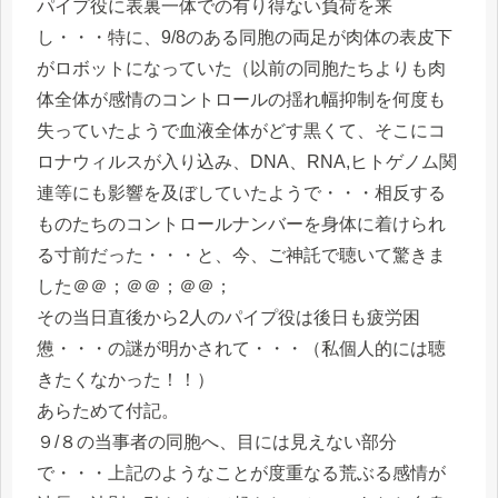
パイプ役に表裏一体での有り得ない負荷を来
し・・・特に、9/8のある同胞の両足が肉体の表皮下
がロボットになっていた（以前の同胞たちよりも肉
体全体が感情のコントロールの揺れ幅抑制を何度も
失っていたようで血液全体がどす黒くて、そこにコ
ロナウィルスが入り込み、DNA、RNA,ヒトゲノム関
連等にも影響を及ぼしていたようで・・・相反する
ものたちのコントロールナンバーを身体に着けられ
る寸前だった・・・と、今、ご神託で聴いて驚きま
した＠＠；＠＠；＠＠；
その当日直後から2人のパイプ役は後日も疲労困
憊・・・の謎が明かされて・・・（私個人的には聴
きたくなかった！！）
あらためて付記。
９/８の当事者の同胞へ、目には見えない部分
で・・・上記のようなことが度重なる荒ぶる感情が