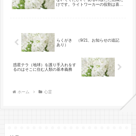
けです。ライトワーカーの役割は喜び
に満ちています。私たちは、皆さん方
へ喜びに満ちたアセンションをお伝え
するためにあなた方へコンタクトを試
みています。あなた方は素晴らしい存
在...
らくがき （9/21、お知らせの追記
あり）
惑星テラ（地球）を護り手入れをす
るのはそこに住む人類の基本義務
ホーム
心霊