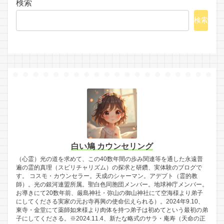
検索
検索
白い鳩 カウンセリング
（心霊）光の道を求めて、この40数年間の歩み関連等を通した永遠普
遍の霊的真理（スピリチャリズム）の探求と研鑽、実体験のブログで
す。 コスモ・カウンセラー。天成のシャーマン。アデプト（霊的教
師）。光の銀河連盟所属。聖白色同胞団メンバー。地球神庁メンバー。
お導きにて20数年前、厳島神社・弥山の御山神社にて空海様より弟子
にしてくださる実家の元お寺再興の使命伝えられる）。2024年9.10、
東寺・金堂にて薬師如来様より肉体を持つ弟子は初めてという最初の弟
子にしてくださる。※2024.11.4、新たな略式のサラ・庵寿（天命の正