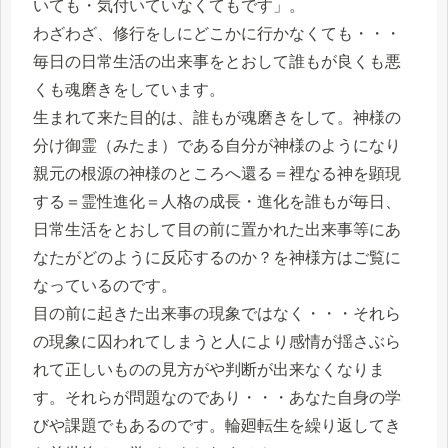
いても・気付いていなくてもです」。
わざわざ、修行をしにどこかに行かなくても・・・
毎日の日常生活の出来事をとおして誰もが良くも悪
くも魂磨きをしています。
生まれて来た目的は、誰もが魂磨きをして。神様の
分け御霊（みたま）である自分が神様のようになり
親元の根源の神様のところへ還る＝裡なる神を顕現
する＝霊性進化＝人格の成長・進化を誰もが毎日、
日常生活をとおして目の前に置かれた出来事等にあ
なたがどのように反応するのか？を神様方はご覧に
なっているのです。
目の前に起きた出来事の現象ではなく・・・それら
の現象に囚われてしまうと人により感情が揺さぶら
れて正しいものの見方がや判断が出来なくなりま
す。それらが問題なのであり・・・あなた自身の学
びや課題でもあるのです。輪廻転生を繰り返してき