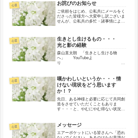
が重なり、どれほど癒され励まされた
お詫びのお知らせ
心霊
かわからないほどにです。目の前...
ご依頼をはじめ、公私共にメールをく
ださった皆様方へ大変申し訳ございま
せんが、公私共の多忙・諸事情により
まして先日よりご相談等のお電話やメ
ールでのご依頼をくださいました皆様
方をはじめ、プライベートメール等の
生きとし生けるもの・・・
返信が遅れていますことを心よりお詫
心霊
光と影の経験
び...
森山直太朗 「生きとし生ける物
へ」 YouTubeよ
り
youcube.com/watch?
v=wjb0KeepfGo※歌詞は、uta-
嘆かわしいというか・・・情
心霊
net.com等をご参照ください。
けない現状をどう思います
NAJIRANE「...
か！？
先日、ある神様と必要に応じて共同創
造をさせていただくこともありま
す・・・と、やむにやむ得ない状況に
役割のある人たちの志気を高めるため
の最後の手段に書かされたことをどれ
ほどのライトワーカー＝光の使徒＝ワ
メッセージ
心霊
ンダラー＝虹の戦士等の皆さん方が気
エアーポケットにいる皆さんへ「恐れ
づかれ...
ないでください。あるのはただ意識だ