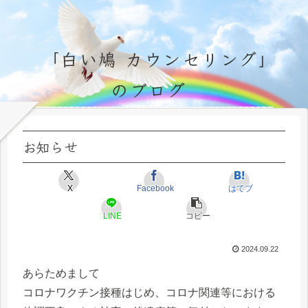
「白い鳩 カウンセリング」
のブログ
永遠不変の霊的真理の探究＆研鑽、実体験のブログ by サラ・マイトレーヤ
お知らせ
X
Facebook
はてブ
LINE
コピー
2024.09.22
あらためまして
コロナワクチン接種はじめ、コロナ関連等における