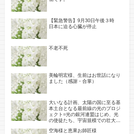
【緊急警告】9月30日午後３時
日本に迫る心臓が停止
不老不死
美輪明宏様、生前はお世話になり
ました（感謝・合掌）
大いなる計画、太陽の国に至る基
本土台となる最前線の光のプロジ
ェクト=光の銀河連盟はじめ、光
の使徒たち、宇宙規模での壮大な
連携を経ての夏至前日までに完遂!!
空海様と恵果お師匠様
(6/26・28追記あり）