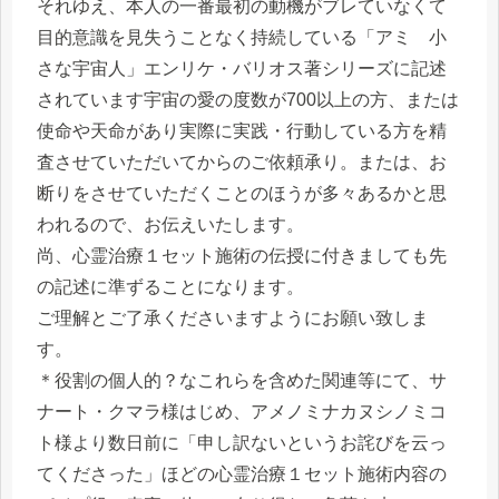
それゆえ、本人の一番最初の動機がブレていなくて
目的意識を見失うことなく持続している「アミ 小
さな宇宙人」エンリケ・バリオス著シリーズに記述
されています宇宙の愛の度数が700以上の方、または
使命や天命があり実際に実践・行動している方を精
査させていただいてからのご依頼承り。または、お
断りをさせていただくことのほうが多々あるかと思
われるので、お伝えいたします。
尚、心霊治療１セット施術の伝授に付きましても先
の記述に準ずることになります。
ご理解とご了承くださいますようにお願い致しま
す。
＊役割の個人的？なこれらを含めた関連等にて、サ
ナート・クマラ様はじめ、アメノミナカヌシノミコ
ト様より数日前に「申し訳ないというお詫びを云っ
てくださった」ほどの心霊治療１セット施術内容の