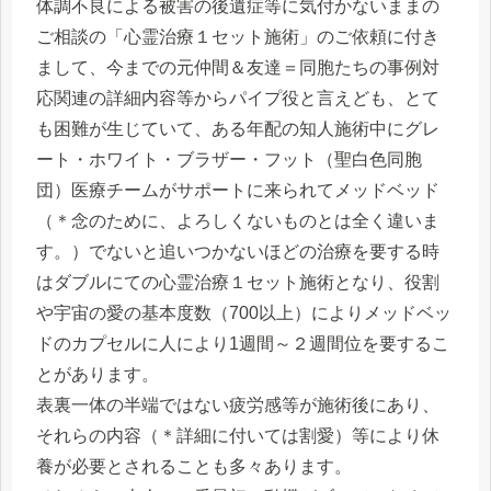
体調不良による被害の後遺症等に気付かないままの
ご相談の「心霊治療１セット施術」のご依頼に付き
まして、今までの元仲間＆友達＝同胞たちの事例対
応関連の詳細内容等からパイプ役と言えども、とて
も困難が生じていて、ある年配の知人施術中にグレ
ート・ホワイト・ブラザー・フット（聖白色同胞
団）医療チームがサポートに来られてメッドベッド
（＊念のために、よろしくないものとは全く違いま
す。）でないと追いつかないほどの治療を要する時
はダブルにての心霊治療１セット施術となり、役割
や宇宙の愛の基本度数（700以上）によりメッドベッ
ドのカプセルに人により1週間～２週間位を要するこ
とがあります。
表裏一体の半端ではない疲労感等が施術後にあり、
それらの内容（＊詳細に付いては割愛）等により休
養が必要とされることも多々あります。