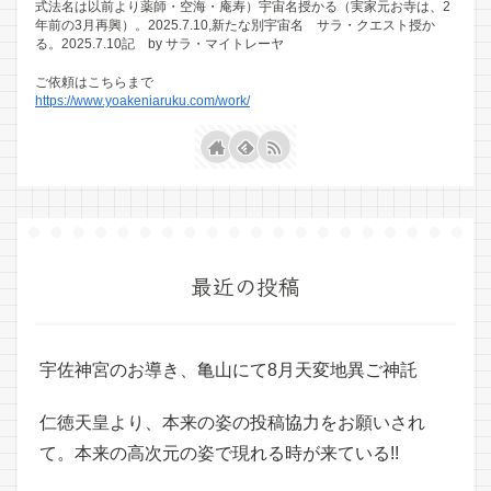
式法名は以前より薬師・空海・庵寿）宇宙名授かる（実家元お寺は、2
年前の3月再興）。2025.7.10,新たな別宇宙名 サラ・クエスト授か
る。2025.7.10記 by サラ・マイトレーヤ
ご依頼はこちらまで
https://www.yoakeniaruku.com/work/
最近の投稿
宇佐神宮のお導き、亀山にて8月天変地異ご神託
仁徳天皇より、本来の姿の投稿協力をお願いされ
て。本来の高次元の姿で現れる時が来ている!!