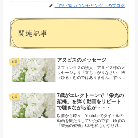
「白い鳩 カウンセリング」のブログ
関連記事
アヌビスのメッセージ
心霊
スフィンクスの護人、アヌビス様のメ
ッセージより『立ち上がりなさい。怯
（ひる）むのではありません。すべて
は成されるのです。』『ものごとを感
情ではなく、理性で判断すれば多くの
人たちは理解するでしょう。このこと
7歳がエレクトーンで「栄光の
を伝えなさい。』※冥界の案内人でも
心霊
架橋」を弾く動画をリピート
あ...
で聴きながら涙が・・・
以前から時々、Youtubeでタイトルの
動画を観たりしていたのです。ゆずの
「栄光の架橋」CDを私もかなり以前
に買って持っているのですが・・・私
もその当時、いろいろと辛かったこと