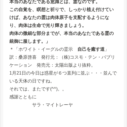
本当のあなたである意識とは、霊なのです。
この自覚を、瞑想と祈りで、しっかり植え付けてい
けば、あなたの霊は肉体原子を支配するようにな
り、肉体は生命で光り輝きましょう。
肉体の微細な部分までが、本当のあなたである霊の
統御に服します。」
＊「ホワイト・イーグルの霊示
自己を癒す道
」
訳：桑原啓喜 発行元：（株)コスモ・テン・パブリ
ケーション 発売元：太陽出版より抜粋。
1月21日の今日は惑星が６つ直列に並ぶ・・・並んで
いる天体の日ですね。
それでは、またです(^^)。。
感謝とともに
サラ・マイトレーヤ