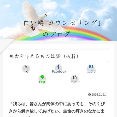
「白い鳩 カウンセリング」
のブログ
永遠不変の霊的真理の探究＆研鑽、実体験のブログ by サラ・マイトレーヤ
生命を与えるものは霊（抜粋）
X
Facebook
はてブ
LINE
コピー
2025.01.21
「我らは、皆さんが肉体の中にあっても、そのくび
きから解き放してあげたい、生命の輝きのなかに出