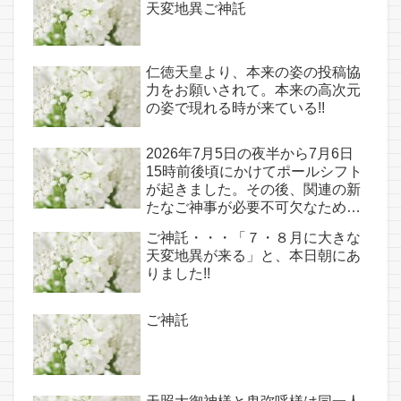
天変地異ご神託
仁徳天皇より、本来の姿の投稿協
力をお願いされて。本来の高次元
の姿で現れる時が来ている!!
2026年7月5日の夜半から7月6日
15時前後頃にかけてポールシフト
が起きました。その後、関連の新
たなご神事が必要不可欠なため、
7月7日のお導き淡路島は日本の原
ご神託・・・「７・８月に大きな
点であり古代太陽信仰の中心点で
天変地異が来る」と、本日朝にあ
もある伊弉諾宮、他3ヵ所へのご
りました!!
神託あり！！
ご神託