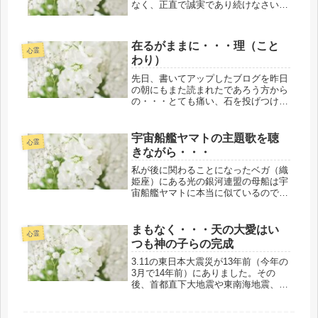
なく、正直で誠実であり続けなさい。
あなたの作り上げたものが、壊される
でしょう。気にすることなく、作り続
けなさい。助けた相手から、恩知らず
在るがままに・・・理（こと
の仕打ちを受けるでしょう。気にする
心霊
わり）
こ...
先日、書いてアップしたブログを昨日
の朝にもまた読まれたであろう方から
の・・・とても痛い、石を投げつけら
れたような痛みの念が一瞬、来まし
た。来たのです。石を投げつけられた
ような、よろしくない痛みがどのよう
宇宙船艦ヤマトの主題歌を聴
心霊
なものかおわかりになりますでしょう
きながら・・・
か！...
私が後に関わることになったベガ（織
姫座）にある光の銀河連盟の母船は宇
宙船艦ヤマトに本当に似ているのです
（上層部分は違いますが）。１５～６
年前頃にはじめて視たのは・・・その
当時、都内の明治座近くにある浜町会
まもなく・・・天の大愛はい
心霊
館を借りて最初のお師匠さんご夫妻は
つも神の子らの完成
じ...
3.11の東日本大震災が13年前（今年の
3月で14年前）にありました。その
後、首都直下大地震や東南海地震、南
海トラフ等の大地震がいつ起きてもお
かしくないとずーっと警告や言われ続