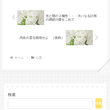
けて来た経緯等の周知の事実があるの
で・・・それなりに誰もが多かれ...
光と闇の２極性・・・大いなる計画
の満腔の愛をこめて
内在の霊を顕現せよ （抜粋）
ホーム
心霊
検索
検索