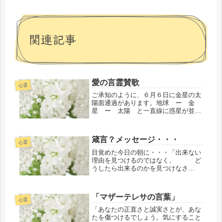
関連記事
愛の言霊賛歌
心霊
ご承知のように、６月６日に金星の太
陽面通過があります。地球 ー 金
星 ー 太陽 と一直線に惑星が並び
ます。が・・・多くの方がたには周知
の事実である引力の影響を考えないわ
けにはいきません。・・・一番最初に
箴言？メッセージ・・・
来ていたメッセージは６/６までとい
心霊
うよ...
目覚めた今日の朝に・・・「出来ない
理由を見つけるのではなく、 ど
うしたら出来るのかを見つけなさ
い・・・。」とメッセージがありまし
た。ついつい・・・出来ない理由のほ
うをあ～でもないこ～でもないと優先
「マザーテレサの言葉」
的に知らないうちに考えたり思ってし
心霊
まう自...
「あなたの正直さと誠実さとが、あな
たを傷つけるでしょう。気にすること