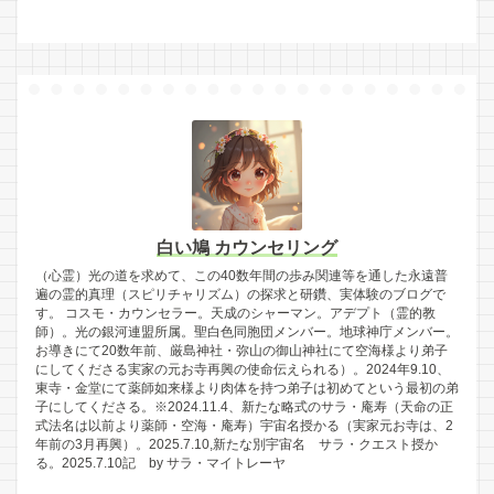
白い鳩 カウンセリング
（心霊）光の道を求めて、この40数年間の歩み関連等を通した永遠普
遍の霊的真理（スピリチャリズム）の探求と研鑽、実体験のブログで
す。 コスモ・カウンセラー。天成のシャーマン。アデプト（霊的教
師）。光の銀河連盟所属。聖白色同胞団メンバー。地球神庁メンバー。
お導きにて20数年前、厳島神社・弥山の御山神社にて空海様より弟子
にしてくださる実家の元お寺再興の使命伝えられる）。2024年9.10、
東寺・金堂にて薬師如来様より肉体を持つ弟子は初めてという最初の弟
子にしてくださる。※2024.11.4、新たな略式のサラ・庵寿（天命の正
式法名は以前より薬師・空海・庵寿）宇宙名授かる（実家元お寺は、2
年前の3月再興）。2025.7.10,新たな別宇宙名 サラ・クエスト授か
る。2025.7.10記 by サラ・マイトレーヤ