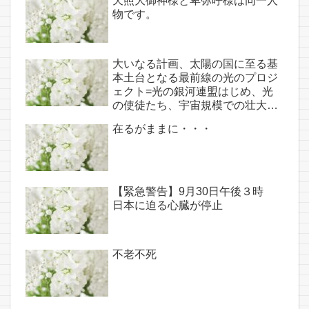
天照大御神様と卑弥呼様は同一人
物です。
大いなる計画、太陽の国に至る基
本土台となる最前線の光のプロジ
ェクト=光の銀河連盟はじめ、光
の使徒たち、宇宙規模での壮大な
連携を経ての夏至前日までに完遂!!
在るがままに・・・
(6/26・28追記あり）
【緊急警告】9月30日午後３時
日本に迫る心臓が停止
不老不死