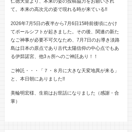
仁徳天皇より、本来の姿の投稿協力をお願いされ
て。本来の高次元の姿で現れる時が来ている!!
2026年7月5日の夜半から7月6日15時前後頃にかけ
てポールシフトが起きました。その後、関連の新た
なご神事が必要不可欠なため、7月7日のお導き淡路
島は日本の原点であり古代太陽信仰の中心点でもあ
る伊弉諾宮、他3ヵ所へのご神託あり！！
ご神託・・・「７・８月に大きな天変地異が来る」
と、本日朝にありました!!
美輪明宏様、生前はお世話になりました（感謝・合
掌）