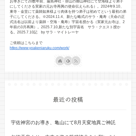
お導きにて20数年前、厳島神社・弥山の御山神社にて空海様より弟子
にしてくださる実家の元お寺再興の使命伝えられる）。2024年9.10、
東寺・金堂にて薬師如来様より肉体を持つ弟子は初めてという最初の弟
子にしてくださる。※2024.11.4、新たな略式のサラ・庵寿（天命の正
式法名は以前より薬師・空海・庵寿）宇宙名授かる（実家元お寺は、2
年前の3月再興）。2025.7.10,新たな別宇宙名 サラ・クエスト授か
る。2025.7.10記 by サラ・マイトレーヤ
ご依頼はこちらまで
https://www.yoakeniaruku.com/work/
最近の投稿
宇佐神宮のお導き、亀山にて8月天変地異ご神託