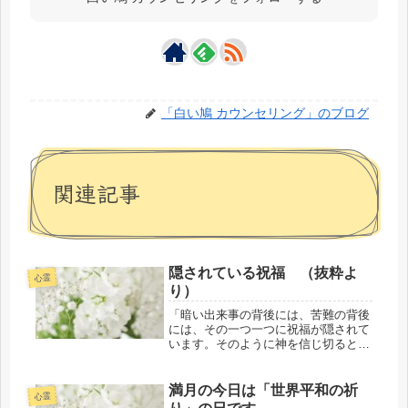
「白い鳩 カウンセリング」のブログ
関連記事
隠されている祝福 （抜粋よ
心霊
り）
「暗い出来事の背後には、苦難の背後
には、その一つ一つに祝福が隠されて
います。そのように神を信じ切るとこ
ろまで、神を信じねばなりません。神
がよしとされる時、正しいその時に
は、神の魔術が働くのです。その時、
満月の今日は「世界平和の祈
心霊
暗い屍衣が落ちて、輝く天使が、待ち