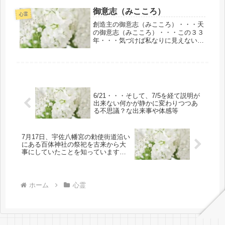
内のご報告をさせていただきます。お
御意志（みこころ）
手数をおかけいたしますが、当ブログ
心霊
「...
創造主の御意志（みこころ）・・・天
の御意志（みこころ）・・・この３３
年・・・気づけば私なりに見えない世
界が視（見）えたり・聴（聞）こえた
りする状況から逃れたいと何度も数え
きれないほどに最初の２３年間は思っ
たものです。多くの人たちは表裏一体
で...
6/21・・・そして、7/5を経て説明が
出来ない何かが静かに変わりつつあ
る不思議？な出来事や体感等
7月17日、宇佐八幡宮の勅使街道沿い
にある百体神社の祭祀を古来から大
事にしていたことを知っていますで
しょうか！！
ホーム
心霊