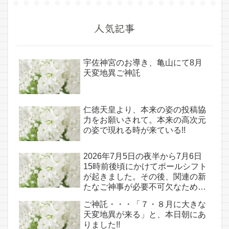
人気記事
宇佐神宮のお導き、亀山にて8月
天変地異ご神託
仁徳天皇より、本来の姿の投稿協
力をお願いされて。本来の高次元
の姿で現れる時が来ている!!
2026年7月5日の夜半から7月6日
15時前後頃にかけてポールシフト
が起きました。その後、関連の新
たなご神事が必要不可欠なため、
7月7日のお導き淡路島は日本の原
ご神託・・・「７・８月に大きな
点であり古代太陽信仰の中心点で
天変地異が来る」と、本日朝にあ
もある伊弉諾宮、他3ヵ所へのご
りました!!
神託あり！！