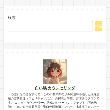
検索
検索
白い鳩 カウンセリング
（心霊）光の道を求めて、この40数年間の歩み関連等を通した永遠普
遍の霊的真理（スピリチャリズム）の探求と研鑽、実体験のブログで
す。 コスモ・カウンセラー。天成のシャーマン。アデプト（霊的教
師）。光の銀河連盟所属。聖白色同胞団メンバー。地球神庁メンバー。