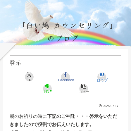
「白い鳩 カウンセリング」
のブログ
永遠不変の霊的真理の探究＆研鑽、実体験のブログ by サラ・マイトレーヤ
啓示
X
Facebook
はてブ
LINE
コピー
2025.07.17
朝のお祈りの時に
下記のご神託・・・啓示をいただ
きましたので役割でお伝えいたします。