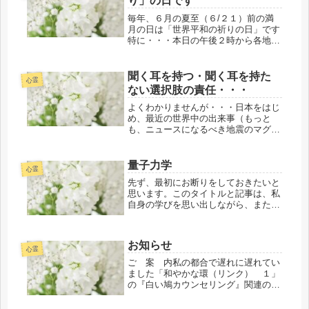
り」の日です
受け...
毎年、６月の夏至（６/２１）前の満
月の日は「世界平和の祈りの日」です
特に・・・本日の午後２時から各地
で、各自で自分のいる場所でお互いに
志をひとつにして「世界全体が幸せに
なりますように」とお祈りの意識が調
聞く耳を持つ・聞く耳を持た
心霊
和することで素晴らしき現象へと転換
ない選択肢の責任・・・
する...
よくわかりませんが・・・日本をはじ
め、最近の世界中の出来事（もっと
も、ニュースになるべき地震のマグニ
チュードの７クラス以上でも報道番組
等で放映されない現状の背景には何が
あるのでしょうか？意図的なんでしょ
量子力学
心霊
うか？不思議に思うことが度々、あり
先ず、最初にお断りをしておきたいと
ます...
思います。このタイトルと記事は、私
自身の学びを思い出しながら、また復
習しながらまとめるためのものです。
先日（９/３）のお昼前頃から翌日
（９/４）までの昼夜を問わずお昼前
お知らせ
頃まで表裏一体で私が所属している
心霊
元々の...
ご 案 内私の都合で遅れに遅れてい
ました「和やかな環（リンク） １」
の『白い鳩カウンセリング』関連のサ
ポート《癒しの道標（みちしるべ）》
が、とりあえず、出来ましたのでご案