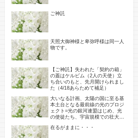
ご神託
天照大御神様と卑弥呼様は同一人
物です。
【ご神託】失われた「契約の箱」
の蓋はケルビム（2人の天使）立
ち合いのもと、先月開けられまし
た（4/18あらためて補足）
大いなる計画、太陽の国に至る基
本土台となる最前線の光のプロジ
ェクト=光の銀河連盟はじめ、光
の使徒たち、宇宙規模での壮大な
連携を経ての夏至前日までに完遂!!
在るがままに・・・
(6/26・28追記あり）