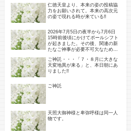
仁徳天皇より、本来の姿の投稿協
力をお願いされて。本来の高次元
の姿で現れる時が来ている!!
2026年7月5日の夜半から7月6日
15時前後頃にかけてポールシフト
が起きました。その後、関連の新
たなご神事が必要不可欠なため、
7月7日のお導き淡路島は日本の原
ご神託・・・「７・８月に大きな
点であり古代太陽信仰の中心点で
天変地異が来る」と、本日朝にあ
もある伊弉諾宮、他3ヵ所へのご
りました!!
神託あり！！
ご神託
天照大御神様と卑弥呼様は同一人
物です。