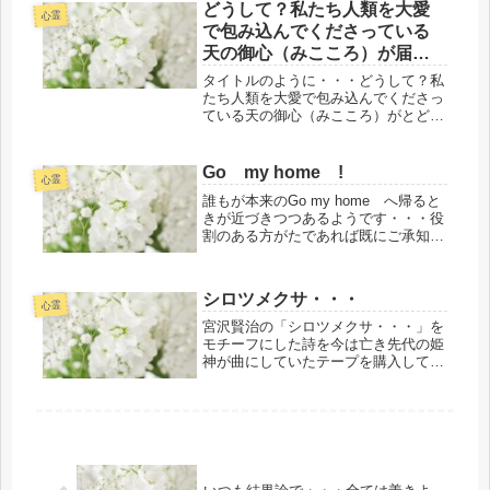
への『神社リトリート&イニシェーシ
どうして？私たち人類を大愛
心霊
ョン』の天の大愛によるサポートのご
で包み込んでくださっている
案内のお知らせがあります。
天の御心（みこころ）が届か
ないのだろうか・・・？
タイトルのように・・・どうして？私
たち人類を大愛で包み込んでくださっ
ている天の御心（みこころ）がとどか
ないのだろうか・・・？本当に・・・
こうまで届かないものなんだろう
か？・・・と、至らないながらも哀し
Go my home !
心霊
みが込みあげて来る・・・一霊四魂の
誰もが本来のGo my home へ帰ると
ひとつ...
きが近づきつつあるようです・・・役
割のある方がたであれば既にご承知の
ようにタイムリミットは過ぎているよ
うです。Go my home へ帰る前に、
既にご承知のように個人をはじめ、人
シロツメクサ・・・
類のエゴによる総括的...
心霊
宮沢賢治の「シロツメクサ・・・」を
モチーフにした詩を今は亡き先代の姫
神が曲にしていたテープを購入してそ
の当時、大好きで車を運転する時にも
よく聞いていたのを想い出します。シ
ロツメクサはクローバーのことです。
４つの葉っぱを見つければ幸せになれ
る...