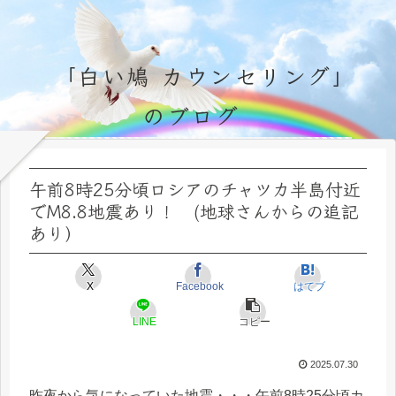
「白い鳩 カウンセリング」
のブログ
永遠不変の霊的真理の探究＆研鑽、実体験のブログ by サラ・マイトレーヤ
午前8時25分頃ロシアのチャツカ半島付近
でM8.8地震あり！ (地球さんからの追記
あり）
X
Facebook
はてブ
LINE
コピー
2025.07.30
昨夜から気になっていた地震・・・午前8時25分頃カ