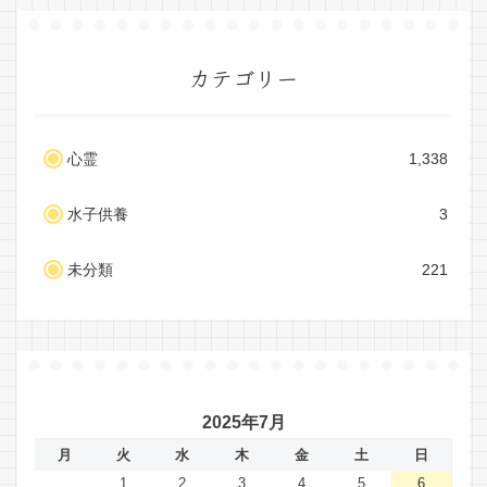
カテゴリー
心霊
1,338
水子供養
3
未分類
221
2025年7月
月
火
水
木
金
土
日
1
2
3
4
5
6