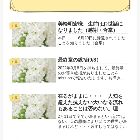
美輪明宏様、生前はお世話に
心霊
なりました（感謝・合掌）
本日・・・6月20日に帰還されました
ことを知りました（合掌）
最終章の総括(9/8）
心霊
2022年9月8日を持ちまして、最終章
のお導き総括がありましたことを
missionで報告いたします。お導き
で、福祉関連後援のKITAROUコンサ
ートにて結果として一緒に最終章の総
括の共同創造となりました。表裏一体
在るがままに・・・ 人知を
にて、現地には3時間前位に着...
心霊
超えた抗えない大いなる流れ
もあることは否めない。理屈
では無い!!
2月11日で全てが決まるという訳では
ない。天の恩寵により２つの世界が決
まるけれど・・・必ずしもではなく、
その狭間にいる少数人たちもいるよう
で、最後の最後の最終限定の心ある人