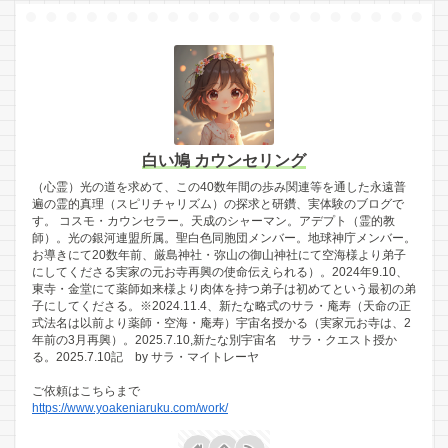
白い鳩 カウンセリング
（心霊）光の道を求めて、この40数年間の歩み関連等を通した永遠普
遍の霊的真理（スピリチャリズム）の探求と研鑽、実体験のブログで
す。 コスモ・カウンセラー。天成のシャーマン。アデプト（霊的教
師）。光の銀河連盟所属。聖白色同胞団メンバー。地球神庁メンバー。
お導きにて20数年前、厳島神社・弥山の御山神社にて空海様より弟子
にしてくださる実家の元お寺再興の使命伝えられる）。2024年9.10、
東寺・金堂にて薬師如来様より肉体を持つ弟子は初めてという最初の弟
子にしてくださる。※2024.11.4、新たな略式のサラ・庵寿（天命の正
式法名は以前より薬師・空海・庵寿）宇宙名授かる（実家元お寺は、2
年前の3月再興）。2025.7.10,新たな別宇宙名 サラ・クエスト授か
る。2025.7.10記 by サラ・マイトレーヤ
ご依頼はこちらまで
https://www.yoakeniaruku.com/work/