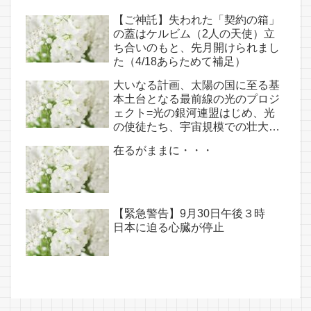
【ご神託】失われた「契約の箱」
の蓋はケルビム（2人の天使）立
ち合いのもと、先月開けられまし
た（4/18あらためて補足）
大いなる計画、太陽の国に至る基
本土台となる最前線の光のプロジ
ェクト=光の銀河連盟はじめ、光
の使徒たち、宇宙規模での壮大な
連携を経ての夏至前日までに完遂!!
在るがままに・・・
(6/26・28追記あり）
【緊急警告】9月30日午後３時
日本に迫る心臓が停止