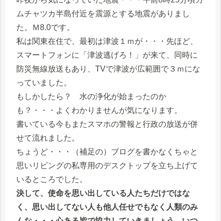
ムチャツカ半島付近を震源とする地震がありまし
た。Ｍ8.0です。
私は関東在住で、最初は津波１ｍが・・・先ほど、
スマートフォンに「津波逃げろ！」が来て、同時に
防災無線放送もあり、TVで津波が広範囲で３ｍにな
っていました。
もしかしたら？ 水の浄化が始まったのか
も？・・・よくわかりませんが気になります。
書いている今もまたスマホの警報と行政の放送が併
せて流れました。
ちょうど・・・（補足の）ブログを書かなくちゃと
思いリビングの私専用のデスクトップを立ち上げて
いるところでした。
決して、使命を思い出している人たちだけではな
く、思い出してない人も他人任せでもなく人類のみ
んな・・・心ある皆で協力していきましょう。いつ