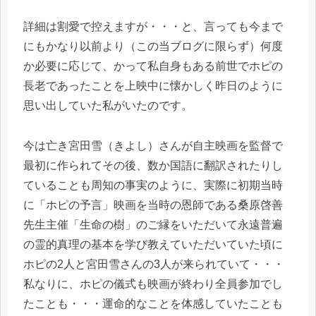
詳細は割愛で控えますが・・・と、言っても今まで
にもかなり以前より（この当ブログに限らず）何度
か必要に応じて、かって私自身もある前世でホピの
長老であったことを上映中に懐かしく昨日のように
思い出していた私がいたのです。
今は亡き宮田雪（きよし）さんが自主映画を監督で
最初に作られてその後、数か国語に翻訳されたりし
ていることも周知の事実のように、実際に初期当時
に「ホピの予言」映画を当時の恩師である桑原啓善
先生主催「生命の樹」のご縁をいただいて永遠普遍
の霊的真理の基本を学び教えていただいていた頃に
ホピの2人と宮田雪さんの3人が来られていて・・・
私なりに、ホピの儀式も映画が終わり全員参加でし
たことも・・・運命的なことを体感していたことも