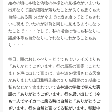
始めの頃に本物と偽物の神様との見極めがいまいち
出来なくて霊的段階が落ちたことが良くも悪くも大
自然にある葉っぱが今までは透き通ってとてもきれ
いに視えていたのが以前と同じに見えるようになっ
たことで・・・そして、私の場合は他にも私なりに
諸媒体等も自分なりにそれなりにわかることもあ
り・・・
毎日、頭のおしゃべり＝どうでもよいノイズよりも
「ありがとうございます」行の最高の言霊（ことだ
ま）を声に出して言えば、古神道を復活させる天命
がありました山田雅晴先生の１０名限定の１期生に
私もなぜか？含まれていて
古神道の学校で学んだ実
話の「ありがとうございます」行を思い出して（今
も一人でマイカーに乗る時は自然と「ありがとうご
ざいます」行を自然と言ってる私がいます。移動中