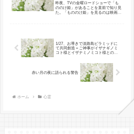
昨夜、TVの金曜ロードショーで「も
ののけ姫」があることを直前で知り見
た。「もののけ姫」を見るのは映画以
来です。宮崎駿さんシリーズの映画は
お導きでほとんど映画を観に行きまし
た。観てないのは昨年の「崖の上のポ
ニョ」だけかと思います。（※２/５
日...
1/27、お導きで淡路島ピラミッドに
て共同創造＝ご神事がイザナギノミ
コト様とイザナミノミコト様との
mission（パイプ役にて遂行あり）!!
赤い月の夜に語られる警告
ホーム
心霊