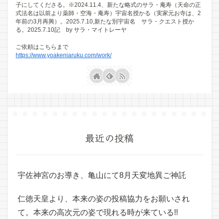
子にしてくださる。※2024.11.4、新たな略式のサラ・庵寿（天命の正
式法名は以前より薬師・空海・庵寿）宇宙名授かる（実家元お寺は、2
年前の3月再興）。2025.7.10,新たな別宇宙名 サラ・クエスト授か
る。2025.7.10記 by サラ・マイトレーヤ
ご依頼はこちらまで
https://www.yoakeniaruku.com/work/
最近の投稿
宇佐神宮のお導き、亀山にて8月天変地異ご神託
仁徳天皇より、本来の姿の投稿協力をお願いされ
て。本来の高次元の姿で現れる時が来ている!!