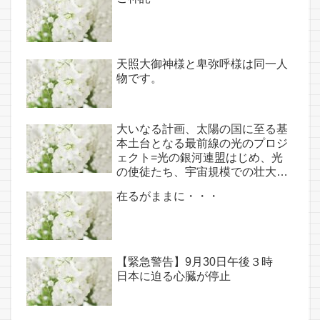
天照大御神様と卑弥呼様は同一人
物です。
大いなる計画、太陽の国に至る基
本土台となる最前線の光のプロジ
ェクト=光の銀河連盟はじめ、光
の使徒たち、宇宙規模での壮大な
連携を経ての夏至前日までに完遂!!
在るがままに・・・
(6/26・28追記あり）
【緊急警告】9月30日午後３時
日本に迫る心臓が停止