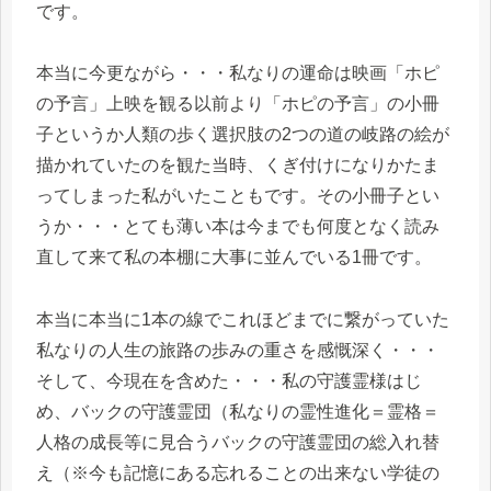
です。
本当に今更ながら・・・私なりの運命は映画「ホピ
の予言」上映を観る以前より「ホピの予言」の小冊
子というか人類の歩く選択肢の2つの道の岐路の絵が
描かれていたのを観た当時、くぎ付けになりかたま
ってしまった私がいたこともです。その小冊子とい
うか・・・とても薄い本は今までも何度となく読み
直して来て私の本棚に大事に並んでいる1冊です。
本当に本当に1本の線でこれほどまでに繋がっていた
私なりの人生の旅路の歩みの重さを感慨深く・・・
そして、今現在を含めた・・・私の守護霊様はじ
め、バックの守護霊団（私なりの霊性進化＝霊格＝
人格の成長等に見合うバックの守護霊団の総入れ替
え（※今も記憶にある忘れることの出来ない学徒の