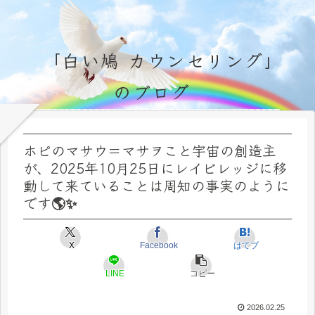
「白い鳩 カウンセリング」
のブログ
永遠不変の霊的真理の探究＆研鑽、実体験のブログ by サラ・マイトレーヤ
ホピのマサウ＝マサヲこと宇宙の創造主
が、2025年10月25日にレイビレッジに移
動して来ていることは周知の事実のように
です🌎✨
X
Facebook
はてブ
LINE
コピー
2026.02.25