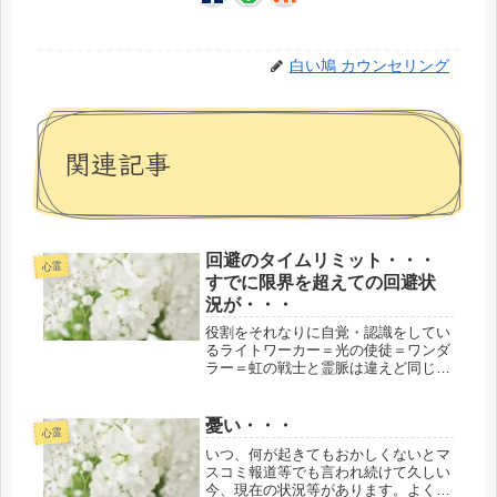
白い鳩 カウンセリング
関連記事
回避のタイムリミット・・・
心霊
すでに限界を超えての回避状
況が・・・
役割をそれなりに自覚・認識をしてい
るライトワーカー＝光の使徒＝ワンダ
ラー＝虹の戦士と霊脈は違えど同じ目
的を有している人たち・・・が、地球
と人類の救済のために、どれほどの人
たちが我が事と体感しながら日常生活
憂い・・・
心霊
を毎日、過ごしているのでしょう
いつ、何が起きてもおかしくないとマ
か・・...
スコミ報道等でも言われ続けて久しい
今、現在の状況等があります。よくわ