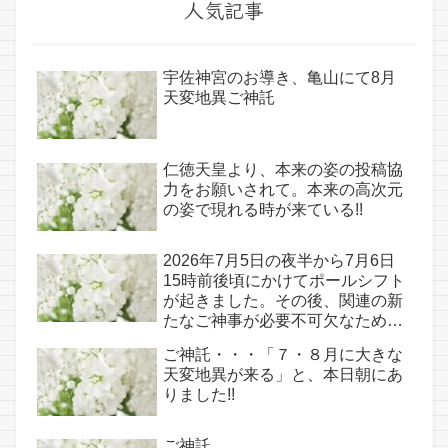
人気記事
宇佐神宮のお導き、亀山にて8月
天変地異ご神託
仁徳天皇より、本来の姿の投稿協
力をお願いされて。本来の高次元
の姿で現れる時が来ている!!
2026年7月5日の夜半から7月6日
15時前後頃にかけてポールシフト
が起きました。その後、関連の新
たなご神事が必要不可欠なため、
7月7日のお導き淡路島は日本の原
ご神託・・・「７・８月に大きな
点であり古代太陽信仰の中心点で
天変地異が来る」と、本日朝にあ
もある伊弉諾宮、他3ヵ所へのご
りました!!
神託あり！！
ご神託