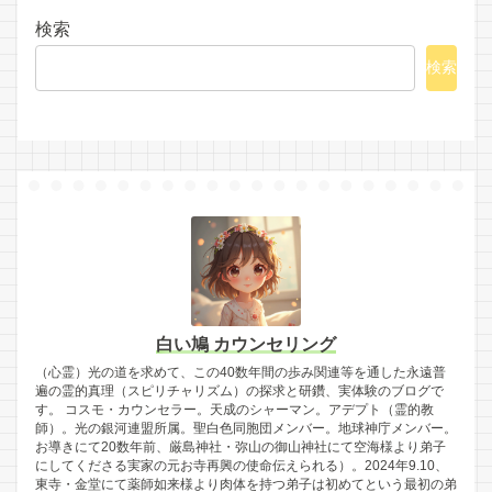
検索
検索
白い鳩 カウンセリング
（心霊）光の道を求めて、この40数年間の歩み関連等を通した永遠普
遍の霊的真理（スピリチャリズム）の探求と研鑽、実体験のブログで
す。 コスモ・カウンセラー。天成のシャーマン。アデプト（霊的教
師）。光の銀河連盟所属。聖白色同胞団メンバー。地球神庁メンバー。
お導きにて20数年前、厳島神社・弥山の御山神社にて空海様より弟子
にしてくださる実家の元お寺再興の使命伝えられる）。2024年9.10、
東寺・金堂にて薬師如来様より肉体を持つ弟子は初めてという最初の弟