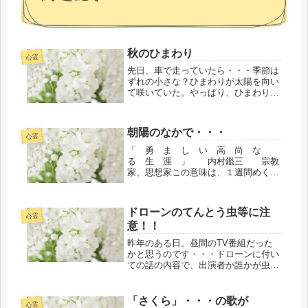
秋のひまわり
心霊
先日、車で走っていたら・・・季節は
ずれの小さな？ひまわりが太陽を向い
て咲いていた。やっぱり、ひまわりの
花も私は好き！大好き～！！とあらた
めて思った。太陽に恥じない生き方を
したい・・・自分の生きて来た今まで
朝陽のなかで・・・
のこの人生を後悔したくない。これか
心霊
ら...
「 勇 ま し い 高 尚 な
る 生 涯 」 内村鑑三 宗教
家、思想家この意味は、１週間めくり
のカレンダーにこのように書いていま
した。「誰もが物やお金ではない、後
世に残せるものがある。それは勇まし
ドローンのてんとう虫等に注
く高尚なる生涯、すなわち１人ひとり
心霊
意！！
の生...
昨年のある日、昼間のTV番組だった
かと思うのです・・・ドローンに付い
ての話の内容で、出演者か誰かが虫等
のドローンが出来るかも？みたいな話
があり何気なくTVを観ていたので
す。まさか？ 今年の1月中旬頃だっ
「さくら」・・・の歌が
心霊