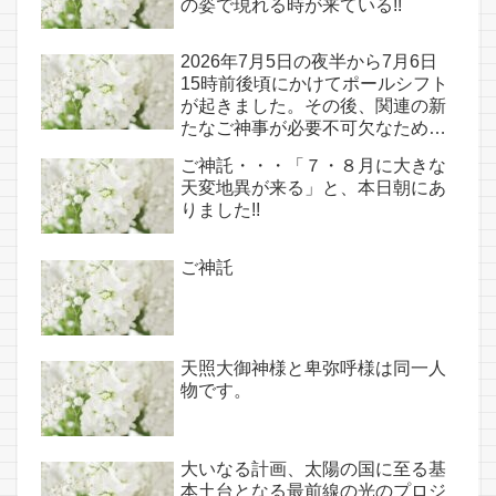
の姿で現れる時が来ている!!
2026年7月5日の夜半から7月6日
15時前後頃にかけてポールシフト
が起きました。その後、関連の新
たなご神事が必要不可欠なため、
7月7日のお導き淡路島は日本の原
ご神託・・・「７・８月に大きな
点であり古代太陽信仰の中心点で
天変地異が来る」と、本日朝にあ
もある伊弉諾宮、他3ヵ所へのご
りました!!
神託あり！！
ご神託
天照大御神様と卑弥呼様は同一人
物です。
大いなる計画、太陽の国に至る基
本土台となる最前線の光のプロジ