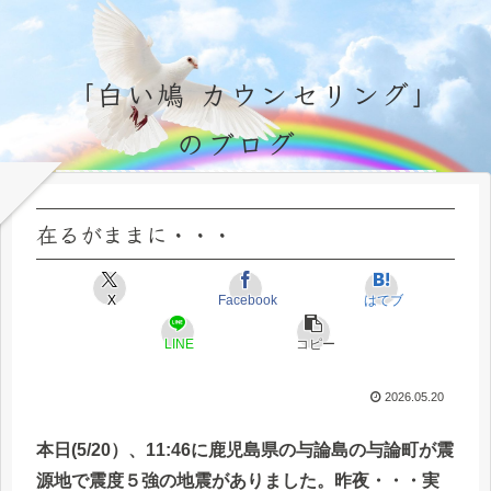
「白い鳩 カウンセリング」
のブログ
永遠不変の霊的真理の探究＆研鑽、実体験のブログ by サラ・マイトレーヤ
在るがままに・・・
X
Facebook
はてブ
LINE
コピー
2026.05.20
本日(5/20）、11:46に鹿児島県の与論島の与論町が震
源地で震度５強の地震がありました。昨夜・・・実