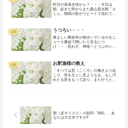
たかと思うのですが・・・リビングダ
昨日の昼過ぎ頃から？・・・今日は
イニ...
朝、起きた時からまた森山直太朗「さ
くら」独唱の歌がリピートで流れてい
るのが聴こえてる・・・これは・・・
どうしたことなのでしょう・・・
か・・・！？昨日は神様から今までの
うつろい・・・
ご褒美で・・・「くたびれたいつもの
心霊
私が好き...
痛ましい事故等が相次いでいるのをニ
ュース番組で聞いたり見るにつ
け・・・思わず、神様！とつぶやいて
いることがあります・・・先日の出張
ご依頼より今日でやっと２日目に入っ
たところです・・・３日間は無理をし
お釈迦様の教え
たらダメとNG！がやはり入ってしま
心霊
いました...
「すべては意（こころ）の働きより起
こり、意を主とし意よりなる。もし汚
れたる意をもって語り、また行うとき
は、苦これに遵（したが）う」「すべ
ては意の働きより起こり、意を主とし
意よりなる。もし清らかなる意をもっ
て語り、また行うときは、楽これに随
う...
獣（反キリスト）の刻印「666」、あ
なたは大丈夫ですか⁉