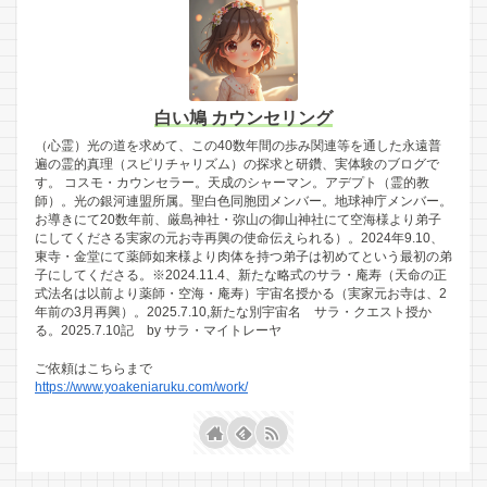
白い鳩 カウンセリング
（心霊）光の道を求めて、この40数年間の歩み関連等を通した永遠普
遍の霊的真理（スピリチャリズム）の探求と研鑽、実体験のブログで
す。 コスモ・カウンセラー。天成のシャーマン。アデプト（霊的教
師）。光の銀河連盟所属。聖白色同胞団メンバー。地球神庁メンバー。
お導きにて20数年前、厳島神社・弥山の御山神社にて空海様より弟子
にしてくださる実家の元お寺再興の使命伝えられる）。2024年9.10、
東寺・金堂にて薬師如来様より肉体を持つ弟子は初めてという最初の弟
子にしてくださる。※2024.11.4、新たな略式のサラ・庵寿（天命の正
式法名は以前より薬師・空海・庵寿）宇宙名授かる（実家元お寺は、2
年前の3月再興）。2025.7.10,新たな別宇宙名 サラ・クエスト授か
る。2025.7.10記 by サラ・マイトレーヤ
ご依頼はこちらまで
https://www.yoakeniaruku.com/work/