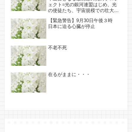
ェクト=光の銀河連盟はじめ、光
の使徒たち、宇宙規模での壮大な
連携を経ての夏至前日までに完遂!!
【緊急警告】9月30日午後３時
(6/26・28追記あり）
日本に迫る心臓が停止
不老不死
在るがままに・・・