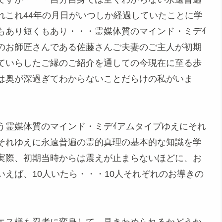
れこれ44年の月日がいつしか経過していたことに学
もあり短くもあり・・・霊媒体質のマインド・ミデｲ
のお師匠さんである佐藤さんご夫妻のご主人が初期
ていらしたご縁のご紹介を通しての今現在に至る歩
は奥が深過ぎてわからないことだらけの私がいま
う霊媒体質のマインド・ミデｲアムタイプゆえにそれ
それゆえに永遠普遍の霊的真理の基本的な知識を学
実際、初期当時からは震えが止まらないほどに、お
えば、10人いたら・・・10人それぞれのお導きの
エス様も忍者に変身して、見きわめられるかどうか