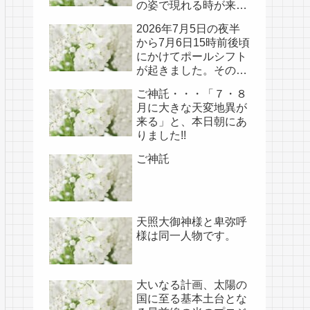
の姿で現れる時が来て
いる!!
2026年7月5日の夜半
から7月6日15時前後頃
にかけてポールシフト
が起きました。その
後、関連の新たなご神
ご神託・・・「７・８
事が必要不可欠なた
月に大きな天変地異が
め、7月7日のお導き淡
来る」と、本日朝にあ
路島は日本の原点であ
りました!!
り古代太陽信仰の中心
点でもある伊弉諾宮、
ご神託
他3ヵ所へのご神託あ
り！！
天照大御神様と卑弥呼
様は同一人物です。
大いなる計画、太陽の
国に至る基本土台とな