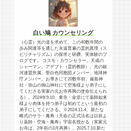
白い鳩 カウンセリング
（心霊）光の道を求めて、この40数年間の
歩み関連等を通した永遠普遍の霊的真理（ス
ピリチャリズム）の探求と研鑽、実体験のブ
ログです。 コスモ・カウンセラー。天成の
シャーマン。アデプト（霊的教師）。光の銀
河連盟所属。聖白色同胞団メンバー。地球神
庁メンバー。お導きにて20数年前、厳島神
社・弥山の御山神社にて空海様より弟子にし
てくださる実家の元お寺再興の使命伝えられ
る）。2024年9.10、東寺・金堂にて薬師如来
様より肉体を持つ弟子は初めてという最初の
弟子にしてくださる。※2024.11.4、新たな
略式のサラ・庵寿（天命の正式法名は以前よ
り薬師・空海・庵寿）宇宙名授かる（実家元
お寺は、2年前の3月再興）。2025.7.10,新た