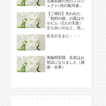
る最前線の光のプロジ
ェクト=光の銀河連盟
はじめ、光の使徒た
【ご神託】失われた
ち、宇宙規模での壮大
「契約の箱」の蓋はケ
な連携を経ての夏至前
ルビム（2人の天使）
日までに完遂!!(6/26・
立ち合いのもと、先月
28追記あり）
開けられました（4/18
在るがままに・・・
あらためて補足）
美輪明宏様、生前はお
世話になりました（感
謝・合掌）