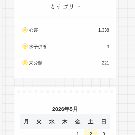
カテゴリー
心霊
1,338
水子供養
3
未分類
221
2026年5月
月
火
水
木
金
土
日
1
2
3