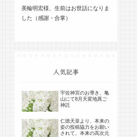
美輪明宏様、生前はお世話になりま
した（感謝・合掌）
人気記事
宇佐神宮のお導き、亀
山にて8月天変地異ご
神託
仁徳天皇より、本来の
姿の投稿協力をお願い
されて。本来の高次元