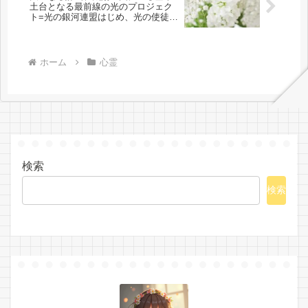
ました🌎✨
土台となる最前線の光のプロジェク
ト=光の銀河連盟はじめ、光の使徒た
ち、宇宙規模での壮大な連携を経て
の夏至前日までに完遂!!(6/26・28追
記あり）
ホーム
心霊
検索
検索