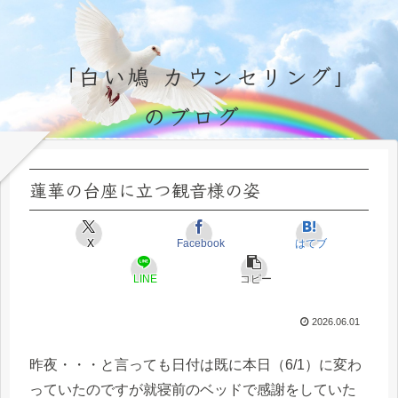
「白い鳩 カウンセリング」
のブログ
永遠不変の霊的真理の探究＆研鑽、実体験のブログ by サラ・マイトレーヤ
蓮華の台座に立つ観音様の姿
X
Facebook
はてブ
LINE
コピー
2026.06.01
昨夜・・・と言っても日付は既に本日（6/1）に変わ
っていたのですが就寝前のベッドで感謝をしていた