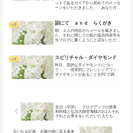
ットであるガイアから初めてのメッセ
ージをいただきました。「あなた方が
住むこの地球は、4度目の地球です。
惑星テラこと地球は今まで3度に渡り
破滅しています。今回、4度目の地球
詔にて ａｎｄ らくがき
心霊
はガイアであるスピリットがアセンシ
朝、２人の同志からメールを戴きまし
ョ...
た。それに関しての私の返信内容等を
当ブログに書くようにと詔をいただき
ましたので書きます。また、お２人に
同時に返信させていただいた内容等は
複数人へ転送するようにと返信を書い
スピリチャル・ダイヤモンド
ている最中に詔をいただき内容等も固
心霊
有...
昨日、霊的なダイヤモンドについ
て・・・現実的にブレッシングワン・
ダイヤモンドがあることをPCで調べ
て書きましたがその内容は全く違うも
のであることがわかりました。授かっ
た霊的な様々な色で煌く輝きを放つダ
イヤモンドの意味をガイドが教えてく
ださい...
先日（5/28）、ブログアップの恵果
和尚様と弘法大師空海様のお2人それ
ぞれとお導きをいただいた人たちが
自分に見合った霊的進化の在りよう
結果論(5/26）で、本格的な共同創造
のパイプ役を急きょ、初遂行いたし
大いなる計画、太陽の国に至る基本