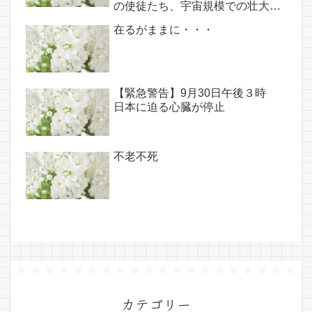
の使徒たち、宇宙規模での壮大な
連携を経ての夏至前日までに完遂!!
在るがままに・・・
(6/26・28追記あり）
【緊急警告】9月30日午後３時
日本に迫る心臓が停止
不老不死
カテゴリー