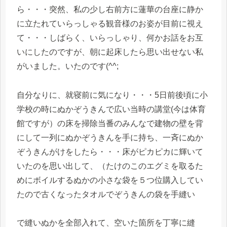
ら・・・突然、私の少し右前方に蓮華の台座に静か
に立たれていらっしゃる観音様のお姿が目前に視え
て・・・しばらく、いらっしゃり、何かお話をお互
いにしたのですが、朝に起床したら思い出せない私
がいました。いたのです(^^;
自分なりに、就寝前に気になり・・・5日前後頃に小
学校の時にぬかぞうきんで広い当時の講堂(今は体育
館ですが）の床を掃除当番のみんなで建物の壁を背
にして一列にぬかぞうきんを手に持ち、一斉にぬか
ぞうきんがけをしたら・・・床がピカピカに輝いて
いたのを思い出して、（たけのこのエグミを取るた
めにボイルするぬかの小さな袋を５つ位購入してい
たので古くなったタオルでぞうきんの袋を手縫い
で縫いぬかを全部入れて、空いた箇所を丁寧に縫