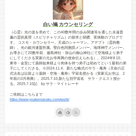
白い鳩 カウンセリング
（心霊）光の道を求めて、この40数年間の歩み関連等を通した永遠普
遍の霊的真理（スピリチャリズム）の探求と研鑽、実体験のブログで
す。 コスモ・カウンセラー。天成のシャーマン。アデプト（霊的教
師）。光の銀河連盟所属。聖白色同胞団メンバー。地球神庁メンバー。
お導きにて20数年前、厳島神社・弥山の御山神社にて空海様より弟子
にしてくださる実家の元お寺再興の使命伝えられる）。2024年9.10、
東寺・金堂にて薬師如来様より肉体を持つ弟子は初めてという最初の弟
子にしてくださる。※2024.11.4、新たな略式のサラ・庵寿（天命の正
式法名は以前より薬師・空海・庵寿）宇宙名授かる（実家元お寺は、2
年前の3月再興）。2025.7.10,新たな別宇宙名 サラ・クエスト授か
る。2025.7.10記 by サラ・マイトレーヤ
ご依頼はこちらまで
https://www.yoakeniaruku.com/work/