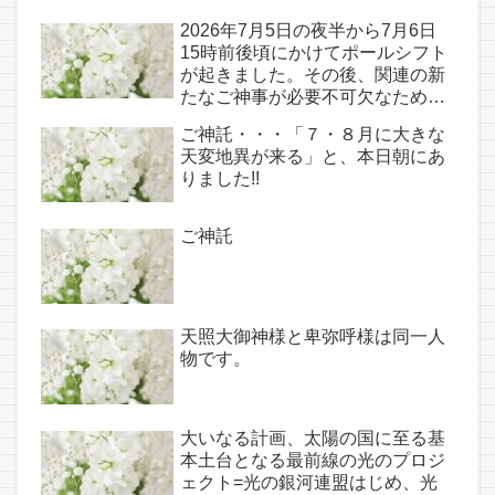
2026年7月5日の夜半から7月6日
15時前後頃にかけてポールシフト
が起きました。その後、関連の新
たなご神事が必要不可欠なため、
7月7日のお導き淡路島は日本の原
ご神託・・・「７・８月に大きな
点であり古代太陽信仰の中心点で
天変地異が来る」と、本日朝にあ
もある伊弉諾宮、他3ヵ所へのご
りました!!
神託あり！！
ご神託
天照大御神様と卑弥呼様は同一人
物です。
大いなる計画、太陽の国に至る基
本土台となる最前線の光のプロジ
ェクト=光の銀河連盟はじめ、光