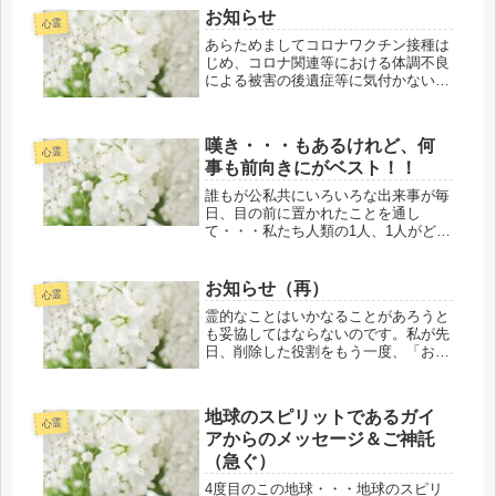
お知らせ
心霊
あらためましてコロナワクチン接種は
じめ、コロナ関連等における体調不良
による被害の後遺症等に気付かないま
まのご相談の「心霊治療１セット施
術」のご依頼に付きまして、今までの
元仲間＆友達＝同胞たちの事例対応関
嘆き・・・もあるけれど、何
連の詳細内容等からパイプ役と言えど
心霊
事も前向きにがベスト！！
も、...
誰もが公私共にいろいろな出来事が毎
日、目の前に置かれたことを通し
て・・・私たち人類の1人、1人がどの
ように反応するかが大事で、出来事自
体ではなく、それらの反応・・・つま
り、感情の荒れでは魂磨き的には正し
お知らせ（再）
心霊
い「想（思）い・行い・語る」の対処
霊的なことはいかなることがあろうと
は難...
も妥協してはならないのです。私が先
日、削除した役割をもう一度、「お知
らせ」で再アップさせていただきま
す。先送りをしても・・・本人が気づ
き・学ばなければ意味がなく、更なる
地球のスピリットであるガイ
試練が訪れ気づき・学ぶことになるよ
心霊
アからのメッセージ＆ご神託
うで...
（急ぐ）
4度目のこの地球・・・地球のスピリ