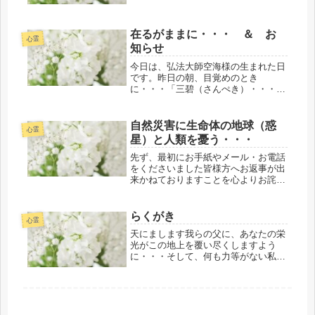
してくれ高みへと誘（いざな）ってく
れる。そんな喜太郎の「大銀河 Milk
Way」の曲を私はこよなく愛す
在るがままに・・・ ＆ お
る・・・自分がどんなに小さな存...
心霊
知らせ
今日は、弘法大師空海様の生まれた日
です。昨日の朝、目覚めのとき
に・・・「三碧（さんぺき）・・・
層・・・」という詔をいただきまし
た。その前に生命体であるテラ（地
球）が浮かび・・・どこかで何かをし
自然災害に生命体の地球（惑
心霊
ているビジョンというか平行次元をリ
星）と人類を憂う・・・
アルに少し体感...
先ず、最初にお手紙やメール・お電話
をくださいました皆様方へお返事が出
来かねておりますことを心よりお詫び
申し上げます。大変申し訳ございませ
んが、ご理解・ご了承いただけますよ
うに重ねてお願い申し上げます。感謝
らくがき
心霊
とともに A.M サラ・マイト...
天にまします我らの父に、あなたの栄
光がこの地上を覆い尽くしますよう
に・・・そして、何も力等がない私で
すが・・・それでも至らないながら
も・・・父であるあなたのパイプ役
（媒体）・・・ひとつになればお役に
立つことができます・・・（合掌）１
４～５年...