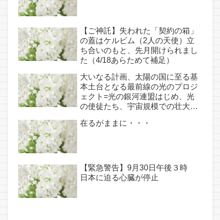
【ご神託】失われた「契約の箱」
の蓋はケルビム（2人の天使）立
ち合いのもと、先月開けられまし
た（4/18あらためて補足）
大いなる計画、太陽の国に至る基
本土台となる最前線の光のプロジ
ェクト=光の銀河連盟はじめ、光
の使徒たち、宇宙規模での壮大な
連携を経ての夏至前日までに完遂!!
在るがままに・・・
(6/26・28追記あり）
【緊急警告】9月30日午後３時
日本に迫る心臓が停止