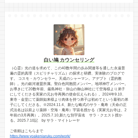
白い鳩 カウンセリング
（心霊）光の道を求めて、この40数年間の歩み関連等を通した永遠普
遍の霊的真理（スピリチャリズム）の探求と研鑽、実体験のブログで
す。 コスモ・カウンセラー。天成のシャーマン。アデプト（霊的教
師）。光の銀河連盟所属。聖白色同胞団メンバー。地球神庁メンバー。
お導きにて20数年前、厳島神社・弥山の御山神社にて空海様より弟子
にしてくださる実家の元お寺再興の使命伝えられる）。2024年9.10、
東寺・金堂にて薬師如来様より肉体を持つ弟子は初めてという最初の弟
子にしてくださる。※2024.11.4、新たな略式のサラ・庵寿（天命の正
式法名は以前より薬師・空海・庵寿）宇宙名授かる（実家元お寺は、2
年前の3月再興）。2025.7.10,新たな別宇宙名 サラ・クエスト授か
る。2025.7.10記 by サラ・マイトレーヤ
ご依頼はこちらまで
https://www.yoakeniaruku.com/work/