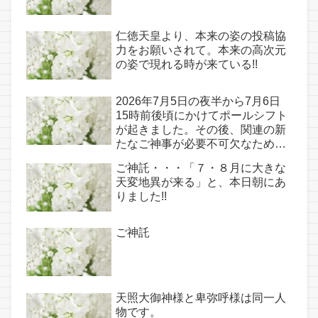
仁徳天皇より、本来の姿の投稿協
力をお願いされて。本来の高次元
の姿で現れる時が来ている!!
2026年7月5日の夜半から7月6日
15時前後頃にかけてポールシフト
が起きました。その後、関連の新
たなご神事が必要不可欠なため、
7月7日のお導き淡路島は日本の原
ご神託・・・「７・８月に大きな
点であり古代太陽信仰の中心点で
天変地異が来る」と、本日朝にあ
もある伊弉諾宮、他3ヵ所へのご
りました!!
神託あり！！
ご神託
天照大御神様と卑弥呼様は同一人
物です。