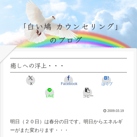
「白い鳩 カウンセリング」
のブログ
永遠不変の霊的真理の探究＆研鑽、実体験のブログ by サラ・マイトレーヤ
癒しへの浮上・・・
X
Facebook
はてブ
LINE
コピー
2009.03.19
明日（２０日）は春分の日です。明日からエネルギ
ーがまた変わります・・・