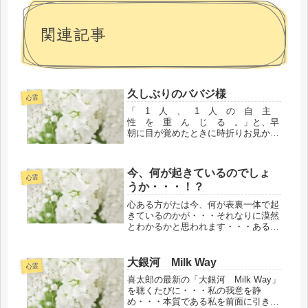
関連記事
久しぶりのババジ様
心霊
「 1 人 、 1 人 の 自 主
性 を 重 ん じ る 。」と、早
朝に目が覚めたときに時折りお見かけ
する肩まである黒髪と上半身裸のいつ
もの若い姿のババジ様が来られてい
て・・・そのようにテレパシーで語り
今、何が起きているのでしょ
かけたことを確認するように私を見
心霊
うか・・・！？
（視...
心ある方がたは今、何が表裏一体で起
きているのかが・・・それなりに漠然
とわかるかと思われます・・・ある同
志から・・・「神様方が泣いていま
す・・・。」とお話をお聞きしまし
た。私もこの３０年近く・・・神様が
大銀河 Milk Way
心霊
泣いているのを１～２回視たことがあ
喜太郎の最新の「大銀河 Milk Way」
ります...
を聴くたびに・・・私の我意を静
め・・・本質である私を前面に引き出