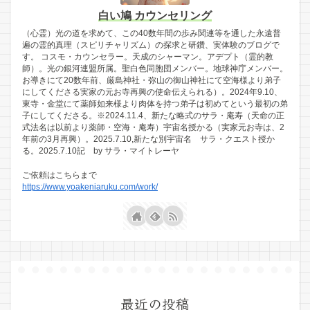
白い鳩 カウンセリング
（心霊）光の道を求めて、この40数年間の歩み関連等を通した永遠普
遍の霊的真理（スピリチャリズム）の探求と研鑽、実体験のブログで
す。 コスモ・カウンセラー。天成のシャーマン。アデプト（霊的教
師）。光の銀河連盟所属。聖白色同胞団メンバー。地球神庁メンバー。
お導きにて20数年前、厳島神社・弥山の御山神社にて空海様より弟子
にしてくださる実家の元お寺再興の使命伝えられる）。2024年9.10、
東寺・金堂にて薬師如来様より肉体を持つ弟子は初めてという最初の弟
子にしてくださる。※2024.11.4、新たな略式のサラ・庵寿（天命の正
式法名は以前より薬師・空海・庵寿）宇宙名授かる（実家元お寺は、2
年前の3月再興）。2025.7.10,新たな別宇宙名 サラ・クエスト授か
る。2025.7.10記 by サラ・マイトレーヤ
ご依頼はこちらまで
https://www.yoakeniaruku.com/work/
最近の投稿