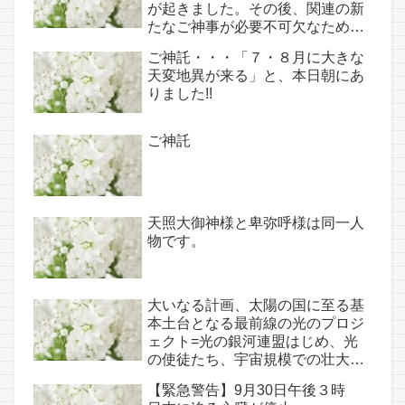
が起きました。その後、関連の新
たなご神事が必要不可欠なため、
7月7日のお導き淡路島は日本の原
ご神託・・・「７・８月に大きな
点であり古代太陽信仰の中心点で
天変地異が来る」と、本日朝にあ
もある伊弉諾宮、他3ヵ所へのご
りました!!
神託あり！！
ご神託
天照大御神様と卑弥呼様は同一人
物です。
大いなる計画、太陽の国に至る基
本土台となる最前線の光のプロジ
ェクト=光の銀河連盟はじめ、光
の使徒たち、宇宙規模での壮大な
連携を経ての夏至前日までに完遂!!
【緊急警告】9月30日午後３時
(6/26・28追記あり）