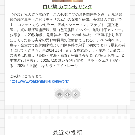
白い鳩 カウンセリング
（心霊）光の道を求めて、この40数年間の歩み関連等を通した永遠普
遍の霊的真理（スピリチャリズム）の探求と研鑽、実体験のブログで
す。 コスモ・カウンセラー。天成のシャーマン。アデプト（霊的教
師）。光の銀河連盟所属。聖白色同胞団メンバー。地球神庁メンバー。
お導きにて20数年前、厳島神社・弥山の御山神社にて空海様より弟子
にしてくださる実家の元お寺再興の使命伝えられる）。2024年9.10、
東寺・金堂にて薬師如来様より肉体を持つ弟子は初めてという最初の弟
子にしてくださる。※2024.11.4、新たな略式のサラ・庵寿（天命の正
式法名は以前より薬師・空海・庵寿）宇宙名授かる（実家元お寺は、2
年前の3月再興）。2025.7.10,新たな別宇宙名 サラ・クエスト授か
る。2025.7.10記 by サラ・マイトレーヤ
ご依頼はこちらまで
https://www.yoakeniaruku.com/work/
最近の投稿