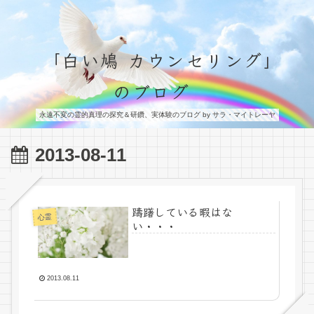
「白い鳩 カウンセリング」
のブログ
永遠不変の霊的真理の探究＆研鑽、実体験のブログ by サラ・マイトレーヤ
2013-08-11
躊躇している暇はな
心霊
い・・・
2013.08.11