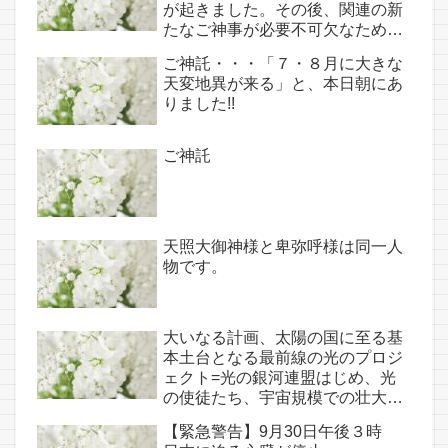
が起きました。その後、関連の新
たなご神事が必要不可欠なため、
7月7日のお導き淡路島は日本の原
ご神託・・・「７・８月に大きな
点であり古代太陽信仰の中心点で
天変地異が来る」と、本日朝にあ
もある伊弉諾宮、他3ヵ所へのご
りました!!
神託あり！！
ご神託
天照大御神様と卑弥呼様は同一人
物です。
大いなる計画、太陽の国に至る基
本土台となる最前線の光のプロジ
ェクト=光の銀河連盟はじめ、光
の使徒たち、宇宙規模での壮大な
連携を経ての夏至前日までに完遂!!
【緊急警告】9月30日午後３時
(6/26・28追記あり）