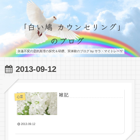
「白い鳩 カウンセリング」
のブログ
永遠不変の霊的真理の探究＆研鑽、実体験のブログ by サラ・マイトレーヤ
2013-09-12
雑記
心霊
2013.09.12