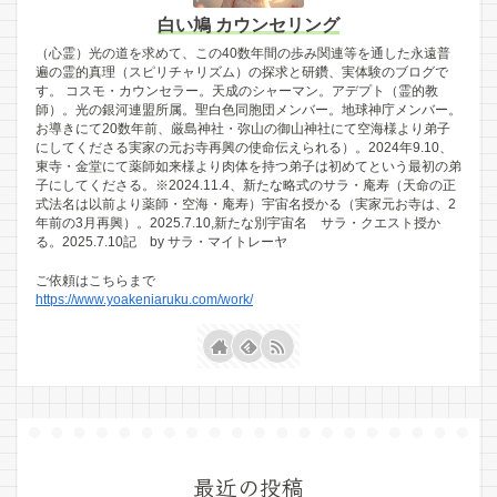
白い鳩 カウンセリング
（心霊）光の道を求めて、この40数年間の歩み関連等を通した永遠普
遍の霊的真理（スピリチャリズム）の探求と研鑽、実体験のブログで
す。 コスモ・カウンセラー。天成のシャーマン。アデプト（霊的教
師）。光の銀河連盟所属。聖白色同胞団メンバー。地球神庁メンバー。
お導きにて20数年前、厳島神社・弥山の御山神社にて空海様より弟子
にしてくださる実家の元お寺再興の使命伝えられる）。2024年9.10、
東寺・金堂にて薬師如来様より肉体を持つ弟子は初めてという最初の弟
子にしてくださる。※2024.11.4、新たな略式のサラ・庵寿（天命の正
式法名は以前より薬師・空海・庵寿）宇宙名授かる（実家元お寺は、2
年前の3月再興）。2025.7.10,新たな別宇宙名 サラ・クエスト授か
る。2025.7.10記 by サラ・マイトレーヤ
ご依頼はこちらまで
https://www.yoakeniaruku.com/work/
最近の投稿