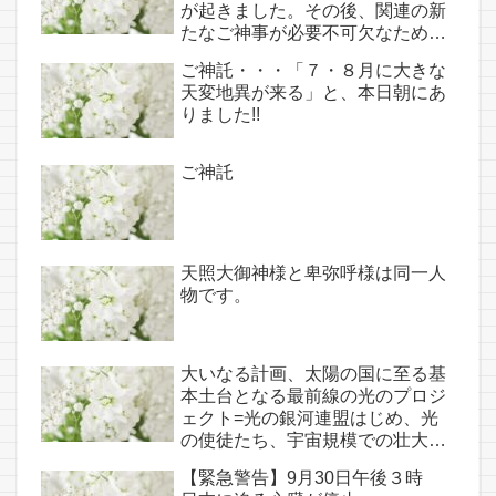
が起きました。その後、関連の新
たなご神事が必要不可欠なため、
7月7日のお導き淡路島は日本の原
ご神託・・・「７・８月に大きな
点であり古代太陽信仰の中心点で
天変地異が来る」と、本日朝にあ
もある伊弉諾宮、他3ヵ所へのご
りました!!
神託あり！！
ご神託
天照大御神様と卑弥呼様は同一人
物です。
大いなる計画、太陽の国に至る基
本土台となる最前線の光のプロジ
ェクト=光の銀河連盟はじめ、光
の使徒たち、宇宙規模での壮大な
連携を経ての夏至前日までに完遂!!
【緊急警告】9月30日午後３時
(6/26・28追記あり）